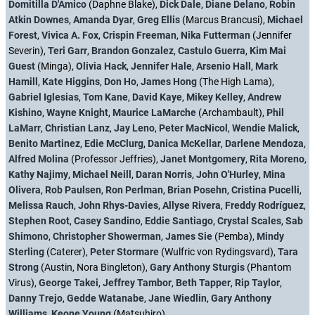
Domitilla D'Amico
(Daphne Blake),
Dick Dale
,
Diane Delano
,
Robin
Atkin Downes
,
Amanda Dyar
,
Greg Ellis
(Marcus Brancusi),
Michael
Forest
,
Vivica A. Fox
,
Crispin Freeman
,
Nika Futterman
(Jennifer
Severin),
Teri Garr
,
Brandon Gonzalez
,
Castulo Guerra
,
Kim Mai
Guest
(Minga),
Olivia Hack
,
Jennifer Hale
,
Arsenio Hall
,
Mark
Hamill
,
Kate Higgins
,
Don Ho
,
James Hong
(The High Lama),
Gabriel Iglesias
,
Tom Kane
,
David Kaye
,
Mikey Kelley
,
Andrew
Kishino
,
Wayne Knight
,
Maurice LaMarche
(Archambault),
Phil
LaMarr
,
Christian Lanz
,
Jay Leno
,
Peter MacNicol
,
Wendie Malick
,
Benito Martinez
,
Edie McClurg
,
Danica McKellar
,
Darlene Mendoza
,
Alfred Molina
(Professor Jeffries),
Janet Montgomery
,
Rita Moreno
,
Kathy Najimy
,
Michael Neill
,
Daran Norris
,
John O'Hurley
,
Mina
Olivera
,
Rob Paulsen
,
Ron Perlman
,
Brian Posehn
,
Cristina Pucelli
,
Melissa Rauch
,
John Rhys-Davies
,
Allyse Rivera
,
Freddy Rodríguez
,
Stephen Root
,
Casey Sandino
,
Eddie Santiago
,
Crystal Scales
,
Sab
Shimono
,
Christopher Showerman
,
James Sie
(Pemba),
Mindy
Sterling
(Caterer),
Peter Stormare
(Wulfric von Rydingsvard),
Tara
Strong
(Austin, Nora Bingleton),
Gary Anthony Sturgis
(Phantom
Virus),
George Takei
,
Jeffrey Tambor
,
Beth Tapper
,
Rip Taylor
,
Danny Trejo
,
Gedde Watanabe
,
Jane Wiedlin
,
Gary Anthony
Williams
,
Keone Young
(Matsuhiro)