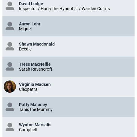
David Lodge
Inspector / Harry the Hypnotist / Warden Collins
Aaron Lohr
Miguel
Shawn Macdonald
Deedle
Tress MacNeille
Sarah Ravencroft
Virginia Madsen
Cleopatra
Patty Maloney
Tanis the Mummy
Wynton Marsalis
Campbell