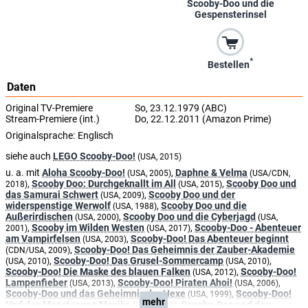
Scooby-Doo und die
Gespensterinsel
*
Bestellen
Daten
Original TV-Premiere
So, 23.12.1979 (ABC)
Stream-Premiere (int.)
Do, 22.12.2011 (Amazon Prime)
Originalsprache:
Englisch
siehe auch
LEGO Scooby-Doo!
(USA, 2015)
u. a. mit
Aloha Scooby-Doo!
,
Daphne & Velma
(USA, 2005)
(USA/CDN,
,
Scooby Doo: Durchgeknallt im All
,
Scooby Doo und
2018)
(USA, 2015)
das Samurai Schwert
,
Scooby Doo und der
(USA, 2009)
widerspenstige Werwolf
,
Scooby Doo und die
(USA, 1988)
Außerirdischen
,
Scooby Doo und die Cyberjagd
(USA, 2000)
(USA,
,
Scooby im Wilden Westen
,
Scooby-Doo - Abenteuer
2001)
(USA, 2017)
am Vampirfelsen
,
Scooby-Doo! Das Abenteuer beginnt
(USA, 2003)
,
Scooby-Doo! Das Geheimnis der Zauber-Akademie
(CDN/USA, 2009)
,
Scooby-Doo! Das Grusel-Sommercamp
,
(USA, 2010)
(USA, 2010)
Scooby-Doo! Die Maske des blauen Falken
,
Scooby-Doo!
(USA, 2012)
Lampenfieber
,
Scooby-Doo! Piraten Ahoi!
,
(USA, 2013)
(USA, 2006)
Scooby-Doo und das Geheimnis der Hexe
,
Scooby-Doo!
(USA, 1999)
mehr
Und das Monster von Mexiko
,
Scooby-Doo und das
(USA, 2003)