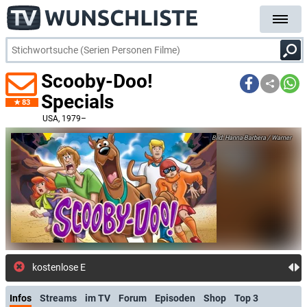
Scooby-Doo!
Specials
83
USA
, 1979–
Hanna-Barbera / Warner
kostenlose E-Mail-Benachrichtigung bei Streaming- oder TV
Infos
Streams
im TV
Forum
Episoden
Shop
Top 3