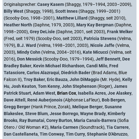
Originalsprecher:
Casey Kasem
(Shaggy, 1979–1994, 2003–2009),
Billy West
(Shaggy, 1998),
Scott Innes
(Shaggy, 1999–2001)
(Scooby-Doo, 1998–2001),
Matthew Lillard
(Shaggy, seit 2010),
Heather North
(Daphne, 1979, 2003),
Mary Kay Bergman
(Daphne,
1998–2000),
Grey DeLisle
(Daphne, 2001, seit 2003),
Frank Welker
(Fred, seit 1979) (Scooby-Doo, seit 2003),
Patricia Stevens
(Velma,
1979),
B.J. Ward
(Velma, 1998–2001, 2003),
Nicole Jaffe
(Velma,
2003),
Mindy Cohn
(Velma, 2004–2016),
Kate Micucci
(Velma, seit
2016),
Don Messick
(Scooby-Doo, 1979–1994),
Jeff Bennett
,
Dee
Bradley Baker
,
Kevin Michael Richardson
,
Candi Milo
,
Fred
Tatasciore
,
Carlos Alazraqui
,
Diedrich Bader
(Brad Adams, Blue
Falcon II),
Troy Baker
,
Eric Bauza
,
John DiMaggio
(Mr. Hyde),
Kelly
Hu
,
Josh Keaton
,
Tom Kenny
,
John Stephenson
(Roger),
James
Patrick Stuart
,
Adam West
,
Brian Cox
,
Isabella Acres
,
Joe Alaskey
,
Dave Attell
,
René Auberjonois
(Alphonse LaFleur),
Bob Bergen
,
Gregg Berger
(Hank Prince, Zorak),
Melique Berger
,
Susanne
Blakeslee
,
Steve Blum
,
Jesse Borrego
,
Wayne Brady
,
Kimberly
Brooks
,
Ray Bumatai
,
Corey Burton
,
Maria Canals-Barrera
(Sofia
Otero / Old Woman #2),
Maria Carmen
(Soundtrack),
Tia Carrere
,
Dan Castellaneta
,
Tim Conway
,
Tim Curry
,
Stephanie D'Abruzzo
,