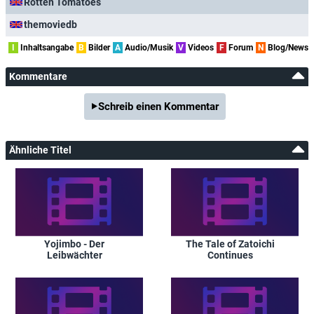
Rotten Tomatoes
themoviedb
I
Inhaltsangabe
B
Bilder
A
Audio/Musik
V
Videos
F
Forum
N
Blog/News
Kommentare
Schreib einen Kommentar
Ähnliche Titel
Yojimbo - Der
The Tale of Zatoichi
Leibwächter
Continues