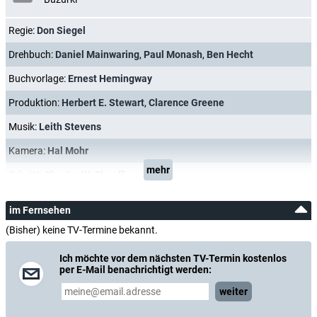
Regie:
Don Siegel
Drehbuch:
Daniel Mainwaring
,
Paul Monash
,
Ben Hecht
Buchvorlage:
Ernest Hemingway
Produktion:
Herbert E. Stewart
,
Clarence Greene
Musik:
Leith Stevens
Kamera:
Hal Mohr
mehr
Schnitt:
Chester W. Shaeffer
im Fernsehen
(Bisher) keine TV-Termine bekannt.
Ich möchte vor dem nächsten TV-Termin kostenlos
per E-Mail benachrichtigt werden:
weiter