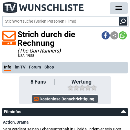
Strich durch die
Rechnung
8
(The Gun Runners)
USA
, 1958
Info
im TV
Forum
Shop
8
Fans
Wertung
Filminfos
Action
,
Drama
Sam verdient seinen Lebensunterhalt in Florida, indem er sein Boot