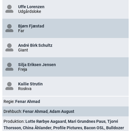
Uffe Lorenzen
Udgårdsloke
Bjørn Fjæstad
Far
André Birk Schultz
Giant
Silja Eriksen Jensen
Freja
Kailie Strutin
Roskva
Regie:
Fenar Ahmad
Drehbuch:
Fenar Ahmad
,
Adam August
Produktion:
Lotte Rørbye Aagaard
,
Mari Grundnes Paus
,
Tjorvi
Thorsson
,
China Åhlander
,
Profile Pictures
,
Bacon OSL
,
Bulldozer