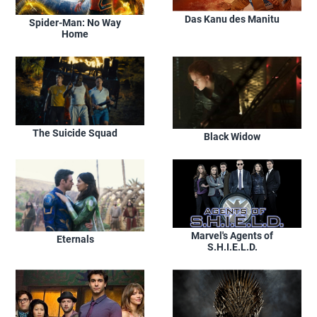
Das Kanu des Manitu
Spider-Man: No Way
Home
The Suicide Squad
Black Widow
Marvel's Agents of
Eternals
S.H.I.E.L.D.