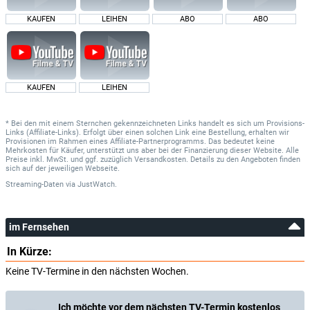
KAUFEN
LEIHEN
ABO
ABO
KAUFEN
LEIHEN
* Bei den mit einem Sternchen gekennzeichneten Links handelt es sich um Provisions-
Links (Affiliate-Links). Erfolgt über einen solchen Link eine Bestellung, erhalten wir
Provisionen im Rahmen eines Affiliate-Partnerprogramms. Das bedeutet keine
Mehrkosten für Käufer, unterstützt uns aber bei der Finanzierung dieser Website. Alle
Preise inkl. MwSt. und ggf. zuzüglich Versandkosten. Details zu den Angeboten finden
sich auf der jeweiligen Webseite.
Streaming-Daten
via
JustWatch.
im Fernsehen
In Kürze:
Keine TV-Termine in den nächsten Wochen.
Ich möchte vor dem nächsten TV-Termin kostenlos