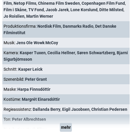
Film
,
Netop Films
,
Chinema Film Sweden
,
Copenhagen Film Fund
,
Film i Skåne
,
TV Fond
,
Jacob Jarek
,
Lone Korslund
,
Ditte Milsted
,
Jo Roislien
,
Martin Werner
Produktionsfirma:
Nordisk Film
,
Danmarks Radio
,
Det Danske
Filminstitut
Musik:
Jens Ole Wowk McCoy
Kamera:
Kasper Tuxen
,
Cecilia Hellner
,
Søren Schwartzberg
,
Bjarni
Sigurbjörnsson
Schnitt:
Kasper Leick
Szenenbild:
Peter Grant
Maske:
Harpa Finnsdóttir
Kostüme:
Margrét Einarsdóttir
Regieassistenz:
Dallanda Berry
,
Eigil Jacobsen
,
Christian Pedersen
Ton:
Peter Albrechtsen
mehr
Distribution:
Koch Films