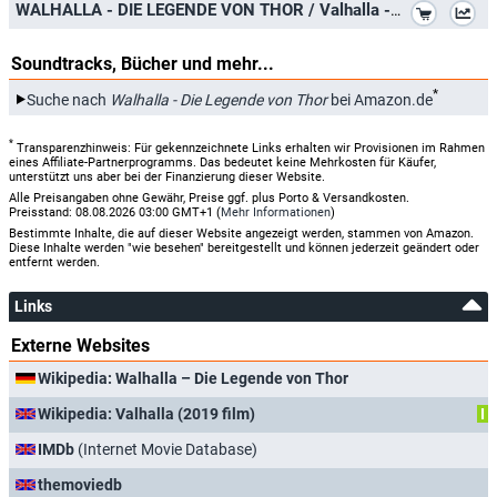
*
WALHALLA - DIE LEGENDE VON THOR / Valhalla - The Legend of Thor ( Valhalla ) [ Australische Import ]
Soundtracks, Bücher und mehr...
*
Suche nach
Walhalla - Die Legende von Thor
bei Amazon.de
*
Transparenzhinweis: Für gekennzeichnete Links erhalten wir Provisionen im Rahmen
eines Affiliate-Partnerprogramms. Das bedeutet keine Mehrkosten für Käufer,
unterstützt uns aber bei der Finanzierung dieser Website.
Alle Preisangaben ohne Gewähr, Preise ggf. plus Porto & Versandkosten.
Preisstand: 08.08.2026 03:00 GMT+1 (
Mehr Informationen
)
Bestimmte Inhalte, die auf dieser Website angezeigt werden, stammen von Amazon.
Diese Inhalte werden "wie besehen" bereitgestellt und können jederzeit geändert oder
entfernt werden.
Links
Externe Websites
Wikipedia: Walhalla – Die Legende von Thor
Wikipedia: Valhalla (2019 film)
I
IMDb
(Internet Movie Database)
themoviedb