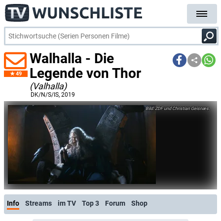
Walhalla - Die
Legende von Thor
49
(Valhalla)
DK/N/S/IS
, 2019
ZDF und Christian Geisnæs.
Info
Streams
im TV
Top 3
Forum
Shop