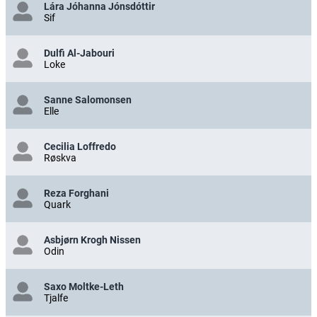
Lára Jóhanna Jónsdóttir
Sif
Dulfi Al-Jabouri
Loke
Sanne Salomonsen
Elle
Cecilia Loffredo
Røskva
Reza Forghani
Quark
Asbjørn Krogh Nissen
Odin
Saxo Moltke-Leth
Tjalfe