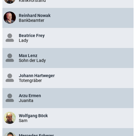
Klinikvorstand
Reinhard Nowak
Bankbeamter
Beatrice Frey
Lady
Max Lenz
Sohn der Lady
Johann Hartweger
Totengräber
Arzu Ermen
Juanita
Wolfgang Böck
Sam
Mercedes Echerer