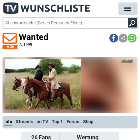
Wanted
A
, 1999
26
ORF
Info
Streams
im TV
Top 1
Forum
Shop
26
Fans
Wertung