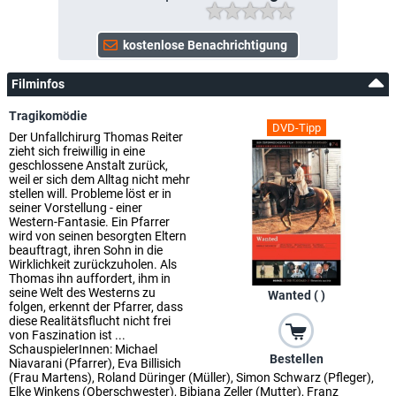
Filminfos
Tragikomödie
DVD-Tipp
Der Unfallchirurg Thomas Reiter
zieht sich freiwillig in eine
geschlossene Anstalt zurück,
weil er sich dem Alltag nicht mehr
stellen will. Probleme löst er in
seiner Vorstellung - einer
Western-Fantasie. Ein Pfarrer
wird von seinen besorgten Eltern
beauftragt, ihren Sohn in die
Wirklichkeit zurückzuholen. Als
Thomas ihn auffordert, ihm in
seine Welt des Westerns zu
Wanted ( )
folgen, erkennt der Pfarrer, dass
diese Realitätsflucht nicht frei
von Faszination ist ...
SchauspielerInnen: Michael
Bestellen
Niavarani (Pfarrer), Eva Billisich
(Frau Martens), Roland Düringer (Müller), Simon Schwarz (Pfleger),
Elke Winkens (Oberschwester), Bibiana Zeller (Mutter), Franz