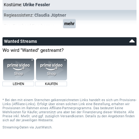
Kostüme:
Ulrike Fessler
Regieassistenz:
Claudia Jüptner
mehr
Ton:
Bernhard Bamberger
Wanted Streams
Wo wird "Wanted" gestreamt?
LEIHEN
KAUFEN
* Bei den mit einem Sternchen gekennzeichneten Links handelt es sich um Provisions-
Links (Affiliate-Links). Erfolgt über einen solchen Link eine Bestellung, erhalten wir
Provisionen im Rahmen eines Affiliate-Partnerprogramms. Das bedeutet keine
Mehrkosten für Käufer, unterstützt uns aber bei der Finanzierung dieser Website. Alle
Preise inkl. MwSt. und ggf. zuzüglich Versandkosten. Details zu den Angeboten finden
sich auf der jeweiligen Webseite.
Streaming-Daten
via
JustWatch.