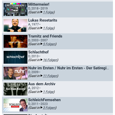
Mittermeier!
D, 2018–2019
(Gast in
1 Folge
)
Lukas Resetarits
A, 1977–
(Gast in
1 Folge
)
Tramitz and Friends
D, 2003–2007
(Gast in
5 Folgen
)
Schlachthof
D, 2013–
(Gast in
16 Folgen
)
Nuhr im Ersten / Nuhr im Ersten - Der Satiregipfel
D, 2009–
(Gast in
11 Folgen
)
Aus dem Archiv
A, 2012–
(Gast in
1 Folge
)
SchleichFernsehen
D, 2011–2023
(Gast in
3 Folgen
)