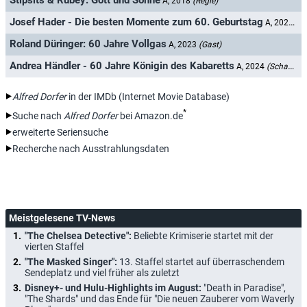
Stipsits & Rubey: Gott und Söhne
A, 2018
(Regie)
Josef Hader - Die besten Momente zum 60. Geburtstag
A, 2022
(Ga
Roland Düringer: 60 Jahre Vollgas
A, 2023
(Gast)
Andrea Händler - 60 Jahre Königin des Kabaretts
A, 2024
(Schauspieler)
Alfred Dorfer
in der IMDb (Internet Movie Database)
*
Suche nach
Alfred Dorfer
bei Amazon.de
erweiterte Seriensuche
Recherche nach Ausstrahlungsdaten
Meistgelesene TV-News
"The Chelsea Detective":
Beliebte Krimiserie startet mit der
vierten Staffel
"The Masked Singer":
13. Staffel startet auf überraschendem
Sendeplatz und viel früher als zuletzt
Disney+- und Hulu-Highlights im August:
"Death in Paradise",
"The Shards" und das Ende für "Die neuen Zauberer vom Waverly