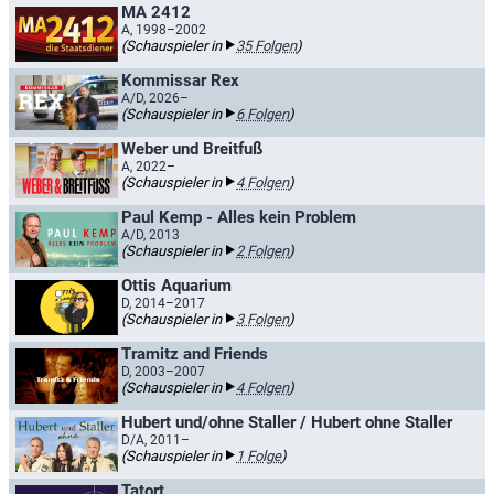
MA 2412
A, 1998–2002
(Schauspieler in
35 Folgen
)
Kommissar Rex
A/D, 2026–
(Schauspieler in
6 Folgen
)
Weber und Breitfuß
A, 2022–
(Schauspieler in
4 Folgen
)
Paul Kemp - Alles kein Problem
A/D, 2013
(Schauspieler in
2 Folgen
)
Ottis Aquarium
D, 2014–2017
(Schauspieler in
3 Folgen
)
Tramitz and Friends
D, 2003–2007
(Schauspieler in
4 Folgen
)
Hubert und/ohne Staller / Hubert ohne Staller
D/A, 2011–
(Schauspieler in
1 Folge
)
Tatort