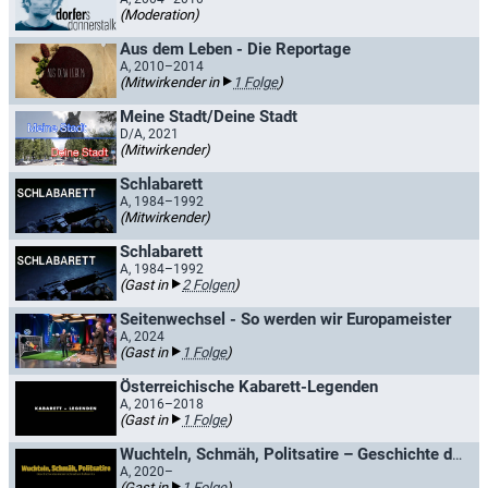
(Moderation)
Aus dem Leben - Die Reportage
A, 2010–2014
(Mitwirkender in
1 Folge
)
Meine Stadt/Deine Stadt
D/A, 2021
(Mitwirkender)
Schlabarett
A, 1984–1992
(Mitwirkender)
Schlabarett
A, 1984–1992
(Gast in
2 Folgen
)
Seitenwechsel - So werden wir Europameister
A, 2024
(Gast in
1 Folge
)
Österreichische Kabarett-Legenden
A, 2016–2018
(Gast in
1 Folge
)
Wuchteln, Schmäh, Politsatire – Geschichte des österreichischen Kabaretts
A, 2020–
(Gast in
1 Folge
)