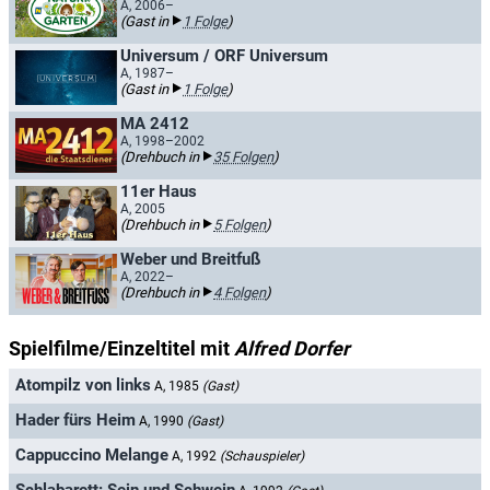
A, 2006–
(Gast in
1 Folge
)
Universum / ORF Universum
A, 1987–
(Gast in
1 Folge
)
MA 2412
A, 1998–2002
(Drehbuch in
35 Folgen
)
11er Haus
A, 2005
(Drehbuch in
5 Folgen
)
Weber und Breitfuß
A, 2022–
(Drehbuch in
4 Folgen
)
Spielfilme/Einzeltitel mit
Alfred Dorfer
Atompilz von links
A, 1985
(Gast)
Hader fürs Heim
A, 1990
(Gast)
Cappuccino Melange
A, 1992
(Schauspieler)