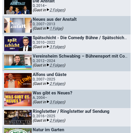
Die Anstalt
D, 2014–
(Gast in
2 Folgen
)
Neues aus der Anstalt
D, 2007–2013
(Gast in
1 Folge
)
Spätschicht - Die Comedy Bühne / Spätschicht - Die SWR Comedy Bühne
D, 2010–2022
(Gast in
3 Folgen
)
Vereinsheim Schwabing – Bühnensport mit Constanze Lindner / Bühnensport mit Mathias Tretter
D, 2012–2024
(Gast in
2 Folgen
)
Alfons und Gäste
D, 2007–2025
(Gast in
2 Folgen
)
Was gibt es Neues?
A, 2004–
(Gast in
3 Folgen
)
Ringlstetter / Ringlstetter auf Sendung
D, 2016–2025
(Gast in
2 Folgen
)
Natur im Garten