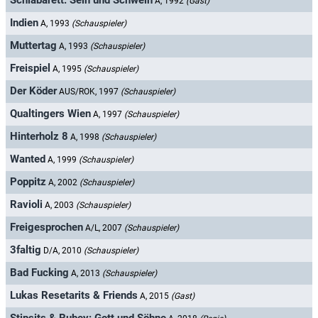
Schlabarett: Sein und Schwein
A, 1992
(Gast)
Indien
A, 1993
(Schauspieler)
Muttertag
A, 1993
(Schauspieler)
Freispiel
A, 1995
(Schauspieler)
Der Köder
AUS/ROK, 1997
(Schauspieler)
Qualtingers Wien
A, 1997
(Schauspieler)
Hinterholz 8
A, 1998
(Schauspieler)
Wanted
A, 1999
(Schauspieler)
Poppitz
A, 2002
(Schauspieler)
Ravioli
A, 2003
(Schauspieler)
Freigesprochen
A/L, 2007
(Schauspieler)
3faltig
D/A, 2010
(Schauspieler)
Bad Fucking
A, 2013
(Schauspieler)
Lukas Resetarits & Friends
A, 2015
(Gast)