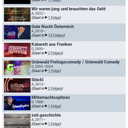
Wir waren jung und brauchten das Geld
A, 2022–
(Gast in
1 Folge
)
Gute Nacht Österreich
A, 2019–
(Gast in
15 Folgen
)
Kabarett aus Franken
D, 2000–
(Gast in
2 Folgen
)
Grünwald Freitagscomedy / Grünwald Comedy
D, 2003–2024
(Gast in
1 Folge
)
Stöckl
A, 2013–
(Gast in
2 Folgen
)
Mitternachtsspitzen
D, 1988–
(Gast in
1 Folge
)
zeit.geschichte
A, 2011–
(Gast in
1 Folge
)