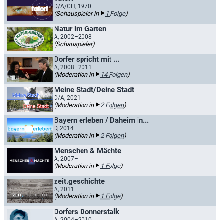
D/A/CH, 1970–
(Schauspieler in
1 Folge
)
Natur im Garten
A, 2002–2008
(Schauspieler)
Dorfer spricht mit ...
A, 2008–2011
(Moderation in
14 Folgen
)
Meine Stadt/Deine Stadt
D/A, 2021
(Moderation in
2 Folgen
)
Bayern erleben / Daheim in...
D, 2014–
(Moderation in
2 Folgen
)
Menschen & Mächte
A, 2007–
(Moderation in
1 Folge
)
zeit.geschichte
A, 2011–
(Moderation in
1 Folge
)
Dorfers Donnerstalk
A, 2004–2010