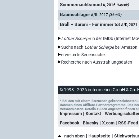
Sommernachtsmord
A, 2016
(Musik)
Baumschlager
A/IL, 2017
(Musik)
Broll + Baroni - Für immer tot
A/D, 2021
Lothar Scherpe
in der IMDb (Internet Mo
Suche nach
Lothar Scherpe
bei Amazon.
erweiterte Seriensuche
Recherche nach Ausstrahlungsdaten
© 1998 - 2026 imfernsehen GmbH & Co. 
* Bei den mit einem Sternchen gekennzeichneten Lin
Rahmen eines Affiliate-Partnerprogramms. Das bedeu
Versandkosten. Details zu den Angeboten finden si
Impressum
Kontakt
Werbung schalte
Facebook
Bluesky
X.com
RSS-Feed
nach oben
Hauptseite
Stichwortsu