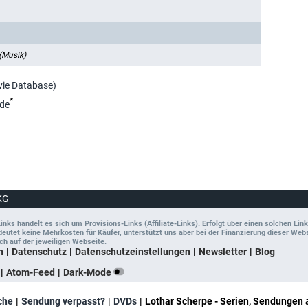
(Musik)
vie Database)
*
de
KG
ks handelt es sich um Provisions-Links (Affiliate-Links). Erfolgt über einen solchen Link
tet keine Mehrkosten für Käufer, unterstützt uns aber bei der Finanzierung dieser Websit
ch auf der jeweiligen Webseite.
n
Datenschutz
Datenschutzeinstellungen
Newsletter
Blog
Atom-Feed
Dark-Mode
che
Sendung verpasst?
DVDs
Lothar Scherpe - Serien, Sendungen 