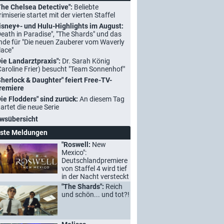
The Chelsea Detective":
Beliebte
rimiserie startet mit der vierten Staffel
isney+- und Hulu-Highlights im August:
Death in Paradise", "The Shards" und das
nde für "Die neuen Zauberer vom Waverly
lace"
Die Landarztpraxis":
Dr. Sarah König
Caroline Frier) besucht "Team Sonnenhof"
Sherlock & Daughter" feiert Free-TV-
remiere
Die Flodders" sind zurück:
An diesem Tag
tartet die neue Serie
wsübersicht
ste Meldungen
"Roswell:
New
Mexico":
Deutschlandpremiere
von Staffel 4 wird tief
in der Nacht versteckt
"The Shards":
Reich
und schön... und tot?!