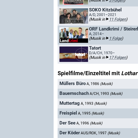
(Musik in
3 Folgen
)
SOKO Kitzbühel
A/D, 2001–2021
(Musik in
11 Folgen
)
ORF Landkrimi / Steirer
A, 2014–
(Musik in
1 Folge
)
Tatort
D/A/CH, 1970–
(Musik in
17 Folgen
)
Spielfilme/Einzeltitel mit
Lothar
Müllers Büro
A, 1986
(Musik)
Bauernschach
A/CH, 1993
(Musik)
Muttertag
A, 1993
(Musik)
Freispiel
A, 1995
(Musik)
Der See
A, 1996
(Musik)
Der Köder
AUS/ROK, 1997
(Musik)