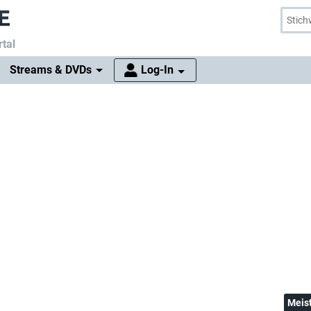
tal
Streams & DVDs
Log-In
Meis