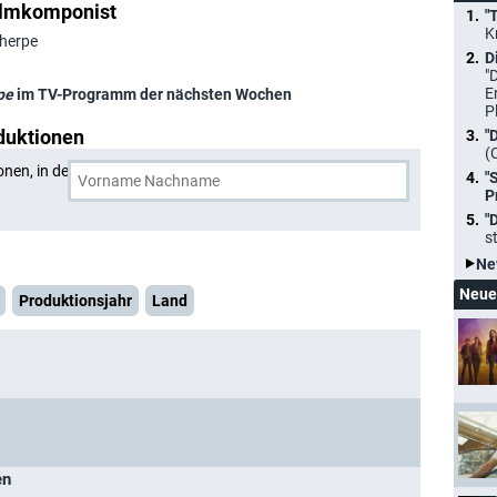
Filmkomponist
"
K
cherpe
D
"
E
pe
im TV-Programm der nächsten Wochen
P
duktionen
"
(
onen, in denen
Lothar Scherpe
und eine weitere Person
"
P
"
s
Ne
Neue
Produktionsjahr
Land
en