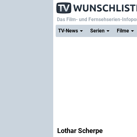
Das Film- und Fernsehserien-Infopor
TV-News
Serien
Filme
Lothar Scherpe