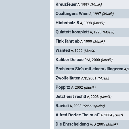
Kreuzfeuer
A, 1997
(Musik)
Qualtingers Wien
A, 1997
(Musik)
Hinterholz 8
A, 1998
(Musik)
Quintett komplett
A, 1998
(Musik)
Fink fährt ab
A, 1999
(Musik)
Wanted
A, 1999
(Musik)
Kaliber Deluxe
D/A, 2000
(Musik)
Probieren Sie's mit einem Jüngeren
A/
Zwölfeläuten
A/D, 2001
(Musik)
Poppitz
A, 2002
(Musik)
Jetzt erst recht!
A, 2003
(Musik)
Ravioli
A, 2003
(Schauspieler)
Alfred Dorfer: "heim.at"
A, 2004
(Gast)
Die Entscheidung
A/D, 2005
(Musik)