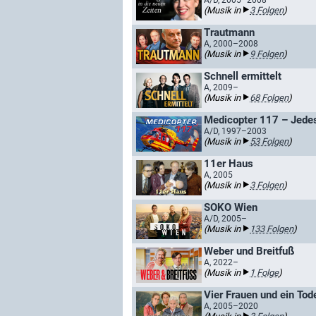
A/D, 2005–2008
(Musik in
3 Folgen
)
Trautmann
A, 2000–2008
(Musik in
9 Folgen
)
Schnell ermittelt
A, 2009–
(Musik in
68 Folgen
)
Medicopter 117 – Jedes
A/D, 1997–2003
(Musik in
53 Folgen
)
11er Haus
A, 2005
(Musik in
3 Folgen
)
SOKO Wien
A/D, 2005–
(Musik in
133 Folgen
)
Weber und Breitfuß
A, 2022–
(Musik in
1 Folge
)
Vier Frauen und ein Tode
A, 2005–2020