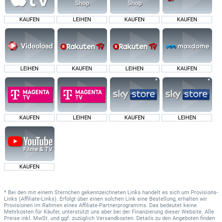
KAUFEN
LEIHEN
KAUFEN
KAUFEN
LEIHEN
KAUFEN
LEIHEN
KAUFEN
KAUFEN
LEIHEN
KAUFEN
LEIHEN
KAUFEN
* Bei den mit einem Sternchen gekennzeichneten Links handelt es sich um Provisions-
Links (Affiliate-Links). Erfolgt über einen solchen Link eine Bestellung, erhalten wir
Provisionen im Rahmen eines Affiliate-Partnerprogramms. Das bedeutet keine
Mehrkosten für Käufer, unterstützt uns aber bei der Finanzierung dieser Website. Alle
Preise inkl. MwSt. und ggf. zuzüglich Versandkosten. Details zu den Angeboten finden