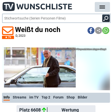
Weißt du noch
D
, 2023
79
ARD Degeto Film/Relevant Filmproduktion/Jürgen Olczyk
Info
Streams
im TV
Top 2
Forum
Shop
Bilder
Platz 6608
Wertung