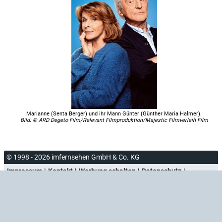
Marianne (Senta Berger) und ihr Mann Günter (Günther Maria Halmer).
Bild: © ARD Degeto Film/Relevant Filmproduktion/Majestic Filmverleih Film
© 1998 - 2026 imfernsehen GmbH & Co. KG
Impressum
Kontakt
Werbung schalten
Datenschutz
Datenschutzeinstellungen
Newsletter
Blog
Facebook
Bluesky
X.com
RSS-Feed
Atom-Feed
Dark-Mode