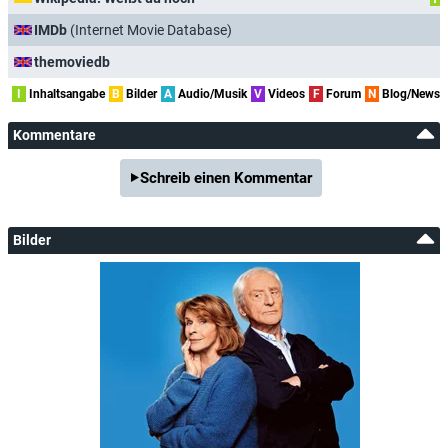
IMDb
(Internet Movie Database)
themoviedb
I
Inhaltsangabe
B
Bilder
A
Audio/Musik
V
Videos
F
Forum
N
Blog/News
Kommentare
Schreib einen Kommentar
Bilder