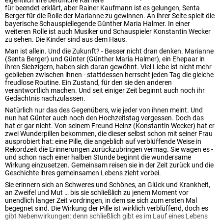
eigentlich ihre berufliche Karriere
für beendet erklärt, aber Rainer Kaufmann ist es gelungen, Senta
Berger für die Rolle der Marianne zu gewinnen. An ihrer Seite spielt die
bayerische Schauspiellegende Günther Maria Halmer. In einer
weiteren Rolle ist auch Musiker und Schauspieler Konstantin Wecker
zu sehen. Die Kinder sind aus dem Haus.
Man ist allein. Und die Zukunft? - Besser nicht dran denken. Marianne
(Senta Berger) und Günter (Günther Maria Halmer), ein Ehepaar in
ihren Siebzigern, haben sich daran gewöhnt. Viel Liebe ist nicht mehr
geblieben zwischen ihnen - stattdessen herrscht jeden Tag die gleiche
freudlose Routine. Ein Zustand, für den sie den anderen
verantwortlich machen. Und seit einiger Zeit beginnt auch noch ihr
Gedächtnis nachzulassen.
Natürlich nur das des Gegenübers, wie jeder von ihnen meint. Und
nun hat Günter auch noch den Hochzeitstag vergessen. Doch das
hat er gar nicht. Von seinem Freund Heinz (Konstantin Wecker) hat er
zwei Wunderpillen bekommen, die dieser selbst schon mit seiner Frau
ausprobiert hat: eine Pille, die angeblich auf verblüffende Weise in
Rekordzeit die Erinnerungen zurückzubringen vermag. Sie wagen es -
und schon nach einer halben Stunde beginnt die wundersame
Wirkung einzusetzen. Gemeinsam reisen sie in der Zeit zurück und die
Geschichte ihres gemeinsamen Lebens zieht vorbei.
Sie erinnern sich an Schweres und Schönes, an Glück und Krankheit,
an Zweifel und Mut … bis sie schließlich zu jenem Moment vor
unendlich langer Zeit vordringen, in dem sie sich zum ersten Mal
begegnet sind. Die Wirkung der Pille ist wirklich verblüffend, doch es
gibt Nebenwirkungen: denn schließlich gibt es im Lauf eines Lebens