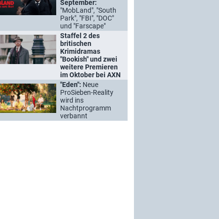
September:
"MobLand", "South
Park", "FBI", "DOC"
und "Farscape"
Staffel 2 des
britischen
Krimidramas
"Bookish" und zwei
weitere Premieren
im Oktober bei AXN
"Eden":
Neue
ProSieben-Reality
wird ins
Nachtprogramm
verbannt