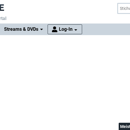
tal
Streams & DVDs
Log-In
Meis