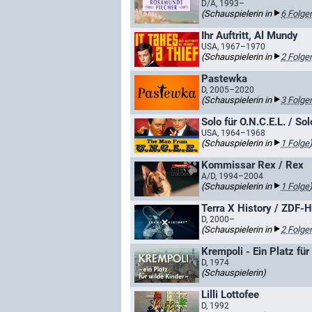
D/A, 1993–
(Schauspielerin in
6 Folge
Ihr Auftritt, Al Mundy
USA, 1967–1970
(Schauspielerin in
2 Folge
Pastewka
D, 2005–2020
(Schauspielerin in
3 Folge
Solo für O.N.C.E.L. / Sol
USA, 1964–1968
(Schauspielerin in
1 Folge
Kommissar Rex / Rex
A/D, 1994–2004
(Schauspielerin in
1 Folge
Terra X History / ZDF-H
D, 2000–
(Schauspielerin in
2 Folge
Krempoli - Ein Platz für
D, 1974
(Schauspielerin)
Lilli Lottofee
D, 1992