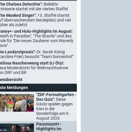
The Chelsea Detective":
Beliebte
rimiserie startet mit der vierten Staffel
The Masked Singer":
13. Staffel startet
uf überraschendem Sendeplatz und viel
rüher als zuletzt
isney+- und Hulu-Highlights im August:
Death in Paradise", "The Shards" und das
nde für "Die neuen Zauberer vom Waverly
lace"
Die Landarztpraxis":
Dr. Sarah König
Caroline Frier) besucht "Team Sonnenhof"
elissa Naschenweng statt DJ Ötzi:
eue Moderatorin für Weihnachtsshow
on ORF und BR
wsübersicht
ste Meldungen
"ZDF-Fernsehgarten -
Das Quiz":
Diese
Gäste spielen gegen
Kiwi in der
Sonderfolge am 9.
August 2026
Paramount+-
Highlights im