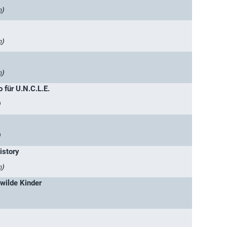
n
)
n
)
n
)
o für U.N.C.L.E.
)
)
istory
n
)
 wilde Kinder