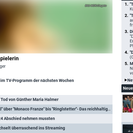
"
MDR/Degeto
K
"
a
f
D
"
E
P
"
(
pielerin
M
ger
N
v
Ne
im TV-Programm der nächsten Wochen
Neue
Tod von Günther Maria Halmer
75 Jahre ARD: Von "Pumuckl" über "Monaco Franze" bis "Ringlstetter"- Das reichhaltige TV-Kulturerbe des BR
024 Abschied nehmen mussten
hselt überraschend ins Streaming