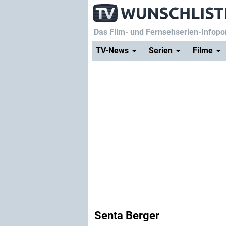
Das Film- und Fernsehserien-Infopor
TV-News
Serien
Filme
Senta Berger