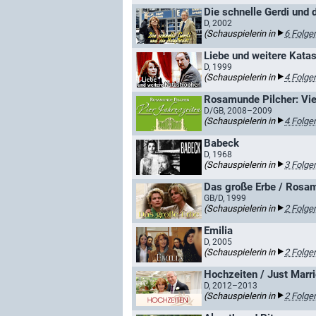
Die schnelle Gerdi und 
D, 2002
(Schauspielerin in
6 Folge
Liebe und weitere Kata
D, 1999
(Schauspielerin in
4 Folge
Rosamunde Pilcher: Vie
D/GB, 2008–2009
(Schauspielerin in
4 Folge
Babeck
D, 1968
(Schauspielerin in
3 Folge
Das große Erbe / Rosam
GB/D, 1999
(Schauspielerin in
2 Folge
Emilia
D, 2005
(Schauspielerin in
2 Folge
Hochzeiten / Just Marr
D, 2012–2013
(Schauspielerin in
2 Folge