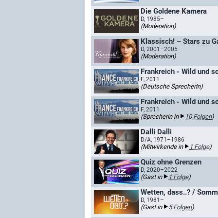
Die Goldene Kamera
D, 1985–
(Moderation)
Klassisch! – Stars zu G
D, 2001–2005
(Moderation)
Frankreich - Wild und s
F, 2011
(Deutsche Sprecherin)
Frankreich - Wild und s
F, 2011
(Sprecherin in
10 Folgen
)
Dalli Dalli
D/A, 1971–1986
(Mitwirkende in
1 Folge
)
Quiz ohne Grenzen
D, 2020–2022
(Gast in
1 Folge
)
Wetten, dass..? / Somm
D, 1981–
(Gast in
5 Folgen
)