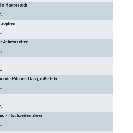
die Hauptstadt
n
)
strophen
n
)
r Jahreszeiten
n
)
n
)
unde Pilcher: Das große Erbe
n
)
n
)
ied - Hochzeiten Zwei
n
)