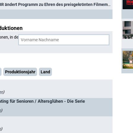
Michael Verhoeven ist tot: BR ändert Programm zu Ehren des preisgekrönten Filmemachers
duktionen
onen, in denen
Senta Berger
und eine weitere Person
Produktionsjahr
Land
en
)
ting für Senioren / Altersglühen - Die Serie
n
)
n
)