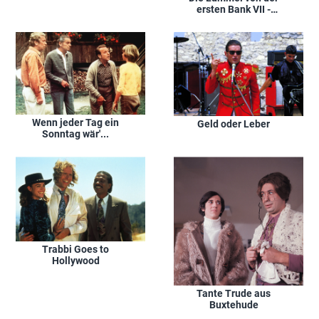
ersten Bank VII -
Betragen ungenügend
Wenn jeder Tag ein
Geld oder Leber
Sonntag wär'...
Trabbi Goes to
Hollywood
Tante Trude aus
Buxtehude