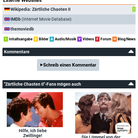
Externe Websites
Wikipedia: Zärtliche Chaoten II
I
IMDb
(Internet Movie Database)
themoviedb
I
Inhaltsangabe
B
Bilder
A
Audio/Musik
V
Videos
F
Forum
N
Blog/News
Kommentare
Schreib einen Kommentar
"Zärtliche Chaoten II"-Fans mögen auch
Hilfe, ich liebe
Zwillinge!
Die Lümmel von der