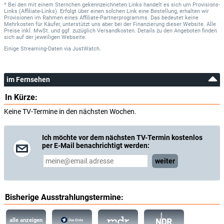
* Bei den mit einem Sternchen gekennzeichneten Links handelt es sich um Provisions-
Links (Affiliate-Links). Erfolgt über einen solchen Link eine Bestellung, erhalten wir
Provisionen im Rahmen eines Affiliate-Partnerprogramms. Das bedeutet keine
Mehrkosten für Käufer, unterstützt uns aber bei der Finanzierung dieser Website. Alle
Preise inkl. MwSt. und ggf. zuzüglich Versandkosten. Details zu den Angeboten finden
sich auf der jeweiligen Webseite.
Einige Streaming-Daten
via
JustWatch.
im Fernsehen
In Kürze:
Keine TV-Termine in den nächsten Wochen.
Ich möchte vor dem nächsten TV-Termin kostenlos
per E-Mail benachrichtigt werden:
weiter
Bisherige Ausstrahlungstermine:
alle anzeigen