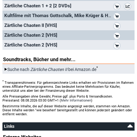
*
Zärtliche Chaoten 1 + 2 [2 DVDs]
*
Kultfilme mit Thomas Gottschalk, Mike Krüger & Helmut Fischer - 10er DVD-Box (Die Supernasen, Zwei Nasen tanken Super, Zärtlich
*
Zärtliche Chaoten II [VHS]
*
Zärtliche Chaoten 2 [VHS]
*
Zärtliche Chaoten 2 [VHS]
Soundtracks, Bücher und mehr...
*
Suche nach
Zärtliche Chaoten II
bei Amazon.de
*
Transparenzhinweis: Für gekennzeichnete Links erhalten wir Provisionen im Rahmen
eines Affiliate-Partnerprogramms. Das bedeutet keine Mehrkosten für Käufer,
unterstützt uns aber bei der Finanzierung dieser Website.
Alle Preisangaben ohne Gewähr, Preise ggf. plus Porto & Versandkosten.
Preisstand: 08.08.2026 03:00 GMT+1 (
Mehr Informationen
)
Bestimmte Inhalte, die auf dieser Website angezeigt werden, stammen von Amazon.
Diese Inhalte werden "wie besehen" bereitgestellt und können jederzeit geändert oder
entfernt werden.
Links