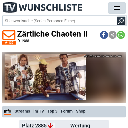
Zärtliche Chaoten II
D
, 1988
137
ZDF und Lisa Film./Lisa Film
Info
Streams
im TV
Top 3
Forum
Shop
Platz 2885
Wertung