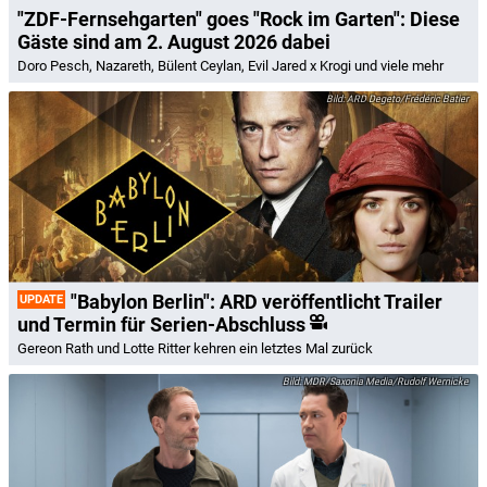
"ZDF-Fernsehgarten" goes "Rock im Garten": Diese
Gäste sind am 2. August 2026 dabei
Doro Pesch, Nazareth, Bülent Ceylan, Evil Jared x Krogi und viele mehr
ARD Degeto/Frédéric Batier
"Babylon Berlin": ARD veröffentlicht Trailer
UPDATE
und Termin für Serien-Abschluss
Gereon Rath und Lotte Ritter kehren ein letztes Mal zurück
MDR/Saxonia Media/Rudolf Wernicke