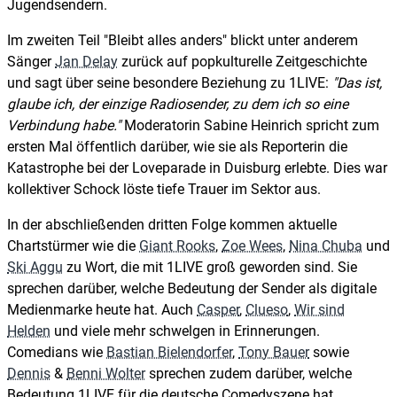
Jugendsendern.
Im zweiten Teil "Bleibt alles anders" blickt unter anderem
Sänger
Jan Delay
zurück auf popkulturelle Zeitgeschichte
und sagt über seine besondere Beziehung zu 1LIVE:
Das ist,
glaube ich, der einzige Radiosender, zu dem ich so eine
Verbindung habe.
Moderatorin Sabine Heinrich spricht zum
ersten Mal öffentlich darüber, wie sie als Reporterin die
Katastrophe bei der Loveparade in Duisburg erlebte. Dies war
kollektiver Schock löste tiefe Trauer im Sektor aus.
In der abschließenden dritten Folge kommen aktuelle
Chartstürmer wie die
Giant Rooks
,
Zoe Wees
,
Nina Chuba
und
Ski Aggu
zu Wort, die mit 1LIVE groß geworden sind. Sie
sprechen darüber, welche Bedeutung der Sender als digitale
Medienmarke heute hat. Auch
Casper
,
Clueso
,
Wir sind
Helden
und viele mehr schwelgen in Erinnerungen.
Comedians wie
Bastian Bielendorfer
,
Tony Bauer
sowie
Dennis
&
Benni Wolter
sprechen zudem darüber, welche
Bedeutung 1LIVE für die deutsche Comedyszene hat.