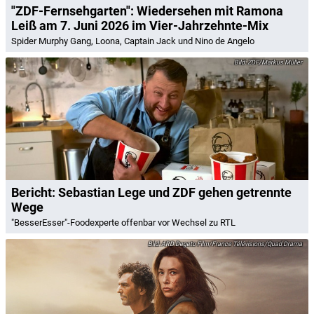
"ZDF-Fernsehgarten": Wiedersehen mit Ramona
Leiß am 7. Juni 2026 im Vier-Jahrzehnte-Mix
Spider Murphy Gang, Loona, Captain Jack und Nino de Angelo
ZDF/Markus Müller
Bericht: Sebastian Lege und ZDF gehen getrennte
Wege
"BesserEsser"-Foodexperte offenbar vor Wechsel zu RTL
ARD Degeto Film/France Télévisions/Quad Drama