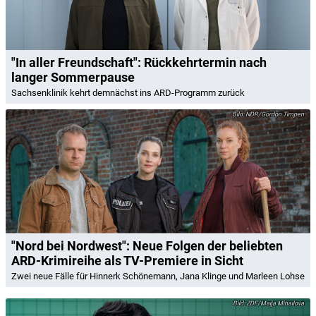
"In aller Freundschaft": Rückkehrtermin nach
langer Sommerpause
Sachsenklinik kehrt demnächst ins ARD-Programm zurück
NDR/Gordon Timpen
"Nord bei Nordwest": Neue Folgen der beliebten
ARD-Krimireihe als TV-Premiere in Sicht
Zwei neue Fälle für Hinnerk Schönemann, Jana Klinge und Marleen Lohse
ZDF/Maija Mihailova