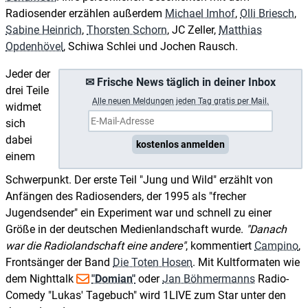
Radiosender erzählen außerdem
Michael Imhof
,
Olli Briesch
,
Sabine Heinrich
,
Thorsten Schorn
, JC Zeller,
Matthias
Opdenhövel
, Schiwa Schlei und Jochen Rausch.
Jeder der
✉ Frische News täglich in deiner Inbox
drei Teile
A
lle neuen Meldungen jeden Tag gratis per Mail.
widmet
sich
dabei
kostenlos anmelden
einem
Schwerpunkt. Der erste Teil "Jung und Wild" erzählt von
Anfängen des Radiosenders, der 1995 als "frecher
Jugendsender" ein Experiment war und schnell zu einer
Größe in der deutschen Medienlandschaft wurde.
Danach
war die Radiolandschaft eine andere
, kommentiert
Campino
,
Frontsänger der Band
Die Toten Hosen
. Mit Kultformaten wie
dem Nighttalk
"Domian"
oder
Jan Böhmermanns
Radio-
Comedy "Lukas' Tagebuch" wird 1LIVE zum Star unter den