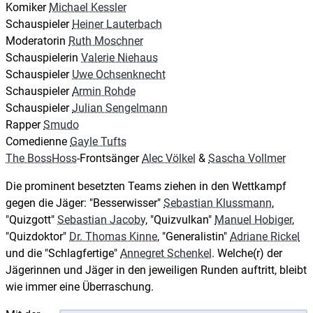
Komiker
Michael Kessler
Schauspieler
Heiner Lauterbach
Moderatorin
Ruth Moschner
Schauspielerin
Valerie Niehaus
Schauspieler
Uwe Ochsenknecht
Schauspieler
Armin Rohde
Schauspieler
Julian Sengelmann
Rapper
Smudo
Comedienne
Gayle Tufts
The BossHoss
-Frontsänger
Alec Völkel
&
Sascha Vollmer
Die prominent besetzten Teams ziehen in den Wettkampf
gegen die Jäger: "Besserwisser"
Sebastian Klussmann
,
"Quizgott"
Sebastian Jacoby
, "Quizvulkan"
Manuel Hobiger
,
"Quizdoktor"
Dr. Thomas Kinne
, "Generalistin"
Adriane Rickel
und die "Schlagfertige"
Annegret Schenkel
. Welche(r) der
Jägerinnen und Jäger in den jeweiligen Runden auftritt, bleibt
wie immer eine Überraschung.