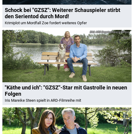
Schock bei "GZSZ": Weiterer Schauspieler stirbt
den Serientod durch Mord!
Krimiplot um Mordfall Zoe fordert weiteres Opfer
ARD Degeto/Bavaria Fiction
"Käthe und ich": "GZSZ"-Star mit Gastrolle in neuen
Folgen
Iris Mareike Steen spielt in ARD-Filmreihe mit
ZDF/Barbara Bauriedl