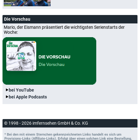
Die Vorschau
Mario, der Eismann präsentiert die wichtigsten Serienstarts der
Woche:
bei YouTube
bei Apple Podcasts
© 1998 - 2026 imfernsehen GmbH & Co. KG
* Bei den mit einem Sternchen gekennzeichneten Links handelt es sich um
Provisions-Links (Affiliate-Links). Erfolgt über einen solchen Link eine Bestellung,