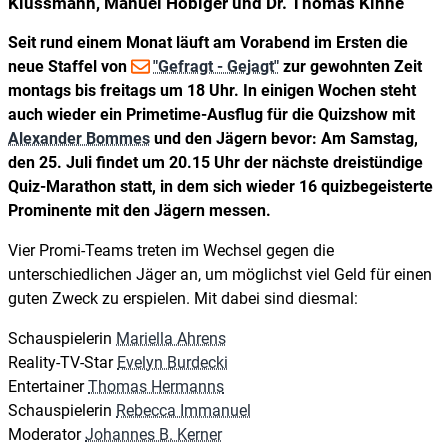
Klussmann, Manuel Hobiger und Dr. Thomas Kinne
Seit rund einem Monat läuft am Vorabend im Ersten die
neue Staffel von
"Gefragt - Gejagt"
zur gewohnten Zeit
montags bis freitags um 18 Uhr. In einigen Wochen steht
auch wieder ein Primetime-Ausflug für die Quizshow mit
Alexander Bommes
und den Jägern bevor: Am Samstag,
den 25. Juli findet um 20.15 Uhr der nächste dreistündige
Quiz-Marathon statt, in dem sich wieder 16 quizbegeisterte
Prominente mit den Jägern messen.
Vier Promi-Teams treten im Wechsel gegen die
unterschiedlichen Jäger an, um möglichst viel Geld für einen
guten Zweck zu erspielen. Mit dabei sind diesmal:
Schauspielerin
Mariella Ahrens
Reality-TV-Star
Evelyn Burdecki
Entertainer
Thomas Hermanns
Schauspielerin
Rebecca Immanuel
Moderator
Johannes B. Kerner