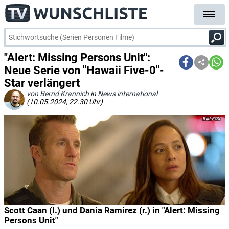
"Alert: Missing Persons Unit":
Neue Serie von "Hawaii Five-0"-
Star verlängert
von Bernd Krannich
in
News international
(10.05.2024, 22.30 Uhr)
FOX
Scott Caan (l.) und Dania Ramirez (r.) in "Alert: Missing
Persons Unit"