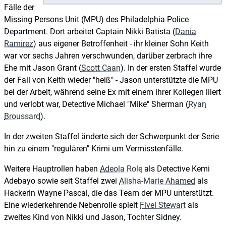
Fälle der
Missing Persons Unit (MPU) des Philadelphia Police
Department. Dort arbeitet Captain Nikki Batista (
Dania
Ramirez
) aus eigener Betroffenheit - ihr kleiner Sohn Keith
war vor sechs Jahren verschwunden, darüber zerbrach ihre
Ehe mit Jason Grant (
Scott Caan
). In der ersten Staffel wurde
der Fall von Keith wieder "heiß" - Jason unterstützte die MPU
bei der Arbeit, während seine Ex mit einem ihrer Kollegen liiert
und verlobt war, Detective Michael "Mike" Sherman (
Ryan
Broussard
).
In der zweiten Staffel änderte sich der Schwerpunkt der Serie
hin zu einem "regulären" Krimi um Vermisstenfälle.
Weitere Hauptrollen haben
Adeola Role
als Detective Kemi
Adebayo sowie seit Staffel zwei
Alisha-Marie Ahamed
als
Hackerin Wayne Pascal, die das Team der MPU unterstützt.
Eine wiederkehrende Nebenrolle spielt
Fivel Stewart
als
zweites Kind von Nikki und Jason, Tochter Sidney.