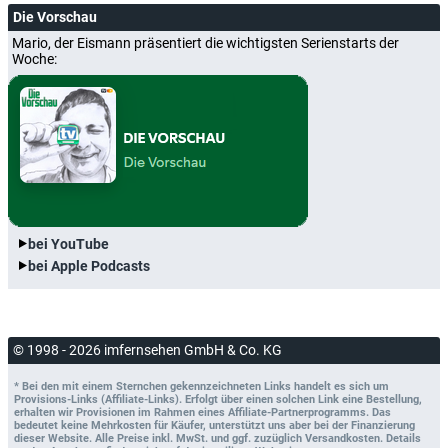
Die Vorschau
Mario, der Eismann präsentiert die wichtigsten Serienstarts der
Woche:
bei YouTube
bei Apple Podcasts
© 1998 - 2026 imfernsehen GmbH & Co. KG
* Bei den mit einem Sternchen gekennzeichneten Links handelt es sich um
Provisions-Links (Affiliate-Links). Erfolgt über einen solchen Link eine Bestellung,
erhalten wir Provisionen im Rahmen eines Affiliate-Partnerprogramms. Das
bedeutet keine Mehrkosten für Käufer, unterstützt uns aber bei der Finanzierung
dieser Website. Alle Preise inkl. MwSt. und ggf. zuzüglich Versandkosten. Details