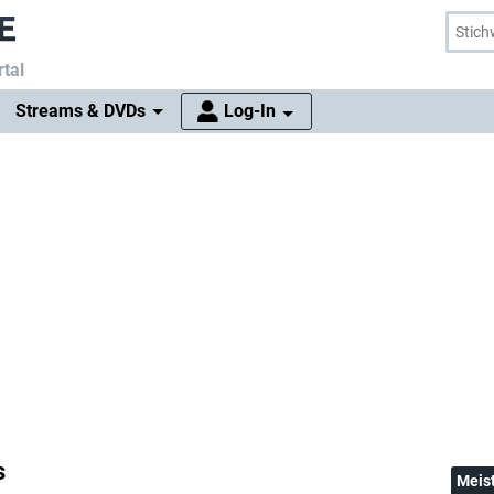
tal
Streams & DVDs
Log-In
s
Meis