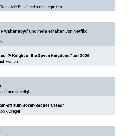
"Der letzte Bulle" und mehr angreifen
ie Walter Boys" und mehr erhalten von Netflix
ln
uel "A Knight of the Seven Kingdoms" auf 2026
sich warten
n
rent" angekündigt
Spin-off zum Boxer-Sequel "Creed"
hop"-Ableger
n