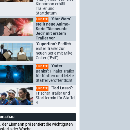
Kinnaman erhält
Trailer und
Startdatum
"Star Wars"
UPDATE
stellt neue Anime-
Serie "Die neunte
Jedi" mit erstem
Trailer vor
"Cupertino":
Endlich
erster Trailer zur
neuen Serie mit Mike
Colter ("Evil")
"Outer
UPDATE
Banks":
Finaler Trailer
für fünften und letzte
Staffel veröffentlicht
"Ted Lasso":
UPDATE
Frischer Trailer und
Starttermin für Staffel
4
Vorschau
, der Eismann präsentiert die wichtigsten
nstarts der Woche: