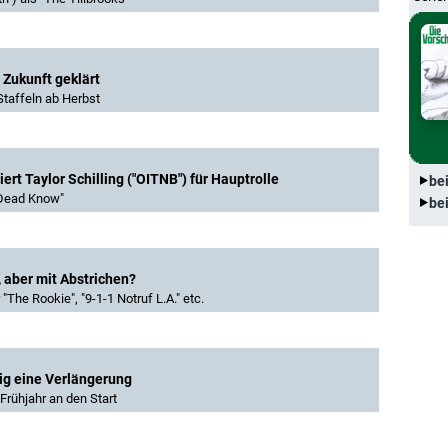
: Zukunft geklärt
Staffeln ab Herbst
ert Taylor Schilling ("OITNB") für Hauptrolle
be
 Dead Know"
be
 aber mit Abstrichen?
he Rookie", "9-1-1 Notruf L.A." etc.
tig eine Verlängerung
rühjahr an den Start