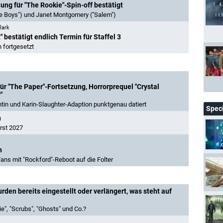
ung für "The Rookie"-Spin-off bestätigt
The Boys") und Janet Montgomery ("Salem")
lark
" bestätigt endlich Termin für Staffel 3
 fortgesetzt
r "The Paper"-Fortsetzung, Horrorprequel "Crystal
"
htin und Karin-Slaughter-Adaption punktgenau datiert
Spec
n
rst 2027
n
Fans mit "Rockford"-Reboot auf die Folter
den bereits eingestellt oder verlängert, was steht auf
e", "Scrubs", "Ghosts" und Co.?