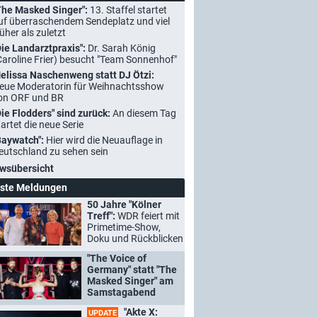
The Masked Singer":
13. Staffel startet
uf überraschendem Sendeplatz und viel
rüher als zuletzt
Die Landarztpraxis":
Dr. Sarah König
Caroline Frier) besucht "Team Sonnenhof"
elissa Naschenweng statt DJ Ötzi:
eue Moderatorin für Weihnachtsshow
on ORF und BR
Die Flodders" sind zurück:
An diesem Tag
tartet die neue Serie
Baywatch":
Hier wird die Neuauflage in
eutschland zu sehen sein
wsübersicht
ste Meldungen
50 Jahre "Kölner
Treff":
WDR feiert mit
Primetime-Show,
Doku und Rückblicken
"The Voice of
Germany" statt "The
Masked Singer" am
Samstagabend
"Akte X:
UPDATE