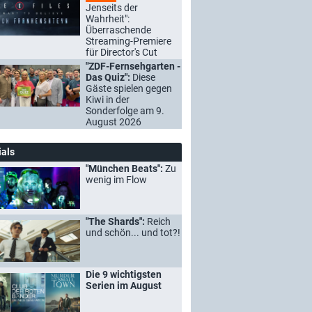
Jenseits der
Wahrheit":
Überraschende
Streaming-Premiere
für Director's Cut
"ZDF-Fernsehgarten -
Das Quiz":
Diese
Gäste spielen gegen
Kiwi in der
Sonderfolge am 9.
August 2026
ials
"München Beats":
Zu
wenig im Flow
"The Shards":
Reich
und schön... und tot?!
Die 9 wichtigsten
Serien im August