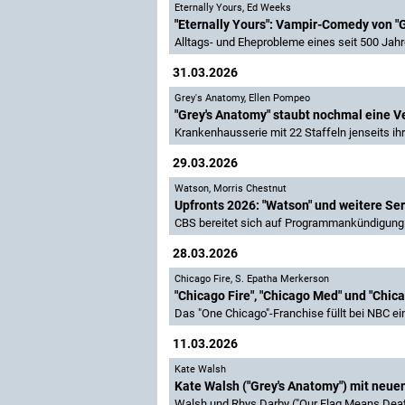
Eternally Yours
,
Ed Weeks
"Eternally Yours": Vampir-Comedy von "
Alltags- und Eheprobleme eines seit 500 Jahr
31.03.2026
Grey's Anatomy
,
Ellen Pompeo
"Grey's Anatomy" staubt nochmal eine Ve
Krankenhausserie mit 22 Staffeln jenseits ih
29.03.2026
Watson
,
Morris Chestnut
Upfronts 2026: "Watson" und weitere Se
CBS bereitet sich auf Programmankündigung 
28.03.2026
Chicago Fire
,
S. Epatha Merkerson
"Chicago Fire", "Chicago Med" und "Chic
Das "One Chicago"-Franchise füllt bei NBC 
11.03.2026
Kate Walsh
Kate Walsh ("Grey's Anatomy") mit neue
Walsh und Rhys Darby ("Our Flag Means Death