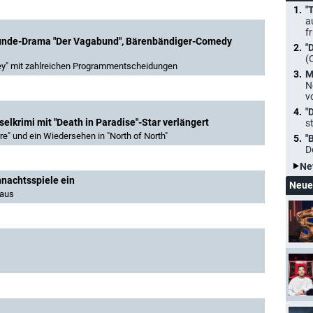
"
a
f
Hunde-Drama "Der Vagabund", Bärenbändiger-Comedy
"
(
sey" mit zahlreichen Programmentscheidungen
M
N
v
"
selkrimi mit "Death in Paradise"-Star verlängert
s
rre" und ein Wiedersehen in "North of North"
"
D
Ne
hnachtsspiele ein
Neue
 aus