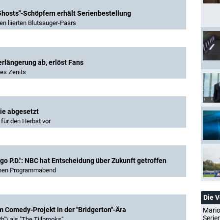
Ghosts"-Schöpfern erhält Serienbestellung
en liierten Blutsauger-Paars
rlängerung ab, erlöst Fans
res Zenits
rie abgesetzt
für den Herbst vor
ago P.D.": NBC hat Entscheidung über Zukunft getroffen
einen Programmabend
Die 
m Comedy-Projekt in der "Bridgerton"-Ära
Mario
Serie
") als "The Tillbrooks"