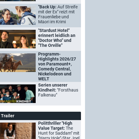
"Back Up:
Auf Streife
mit der Ex" reizt mit
Frauenliebe und
Māori im Krimi
"Stardust Hotel"
erinnert leidlich an
"Doctor Who" und
"The Orville"
Programm-
Highlights 2026/27
von Paramount+,
Comedy Central,
Nickelodeon und
WELT
Serien unserer
Kindheit:
"Forsthaus
Falkenau"
Trailer
Politthriller "High
Value Target:
The
Hunt for Saddam" mit
"Harry Hole"-Star Joel