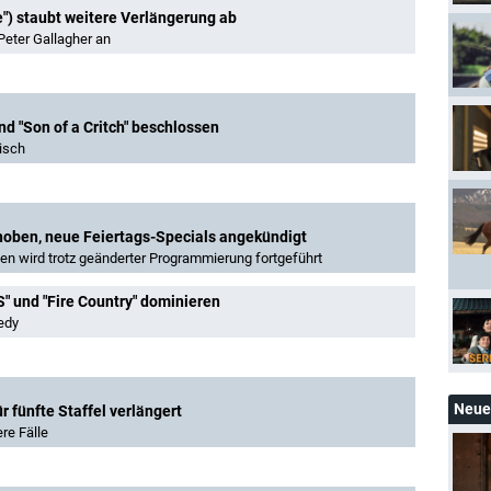
e") staubt weitere Verlängerung ab
 Peter Gallagher an
nd "Son of a Critch" beschlossen
isch
schoben, neue Feiertags-Specials angekündigt
en wird trotz geänderter Programmierung fortgeführt
" und "Fire Country" dominieren
edy
Neue 
ür fünfte Staffel verlängert
re Fälle