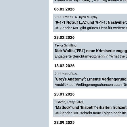
06.03.2026
9-1-1 Notruf L.A.
,
Ryan Murphy
"9-1-1 Notruf L.A." und "9-1-1: Nashville"
US-Sender ABC gibt grünes Licht für weitere 
23.02.2026
Taylor Schilling
Dick Wolfs ("FBI") neue Krimiserie engagi
Engagierte Gerichtsmedizinerin in "What the
18.02.2026
9-1-1 Notruf L.A.
"Grey's Anatomy": Erneute Verlängerung,
Ausblick auf Verlängerungschancen auch für "T
23.01.2026
Elsbeth
,
Kathy Bates
"Matlock" und "Elsbeth" erhalten frühzei
US-Sender CBS schickt neue Folgen noch im F
23.09.2025