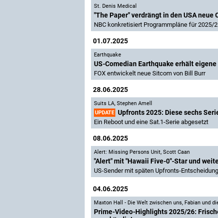
St. Denis Medical
"The Paper" verdrängt in den USA neue 
NBC konkretisiert Programmpläne für 2025/2
01.07.2025
Earthquake
US-Comedian Earthquake erhält eigene
FOX entwickelt neue Sitcom von Bill Burr
28.06.2025
Suits LA
,
Stephen Amell
Upfronts 2025: Diese sechs Seri
UPDATE
Ein Reboot und eine Sat.1-Serie abgesetzt
08.06.2025
Alert: Missing Persons Unit
,
Scott Caan
"Alert" mit "Hawaii Five-0"-Star und wei
US-Sender mit späten Upfronts-Entscheidun
04.06.2025
Maxton Hall - Die Welt zwischen uns
,
Fabian und di
Prime-Video-Highlights 2025/26: Frisch