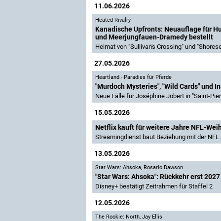
11.06.2026
Heated Rivalry
Kanadische Upfronts: Neuauflage für 
und Meerjungfauen-Dramedy bestellt
Heimat von "Sullivan's Crossing" und "Shore
27.05.2026
Heartland - Paradies für Pferde
"Murdoch Mysteries", "Wild Cards" und In
Neue Fälle für Joséphine Jobert in "Saint-Pie
15.05.2026
Netflix kauft für weitere Jahre NFL-Wei
Streamingdienst baut Beziehung mit der NFL
13.05.2026
Star Wars: Ahsoka
,
Rosario Dawson
"Star Wars: Ahsoka": Rückkehr erst 2027
Disney+ bestätigt Zeitrahmen für Staffel 2
12.05.2026
The Rookie: North
,
Jay Ellis