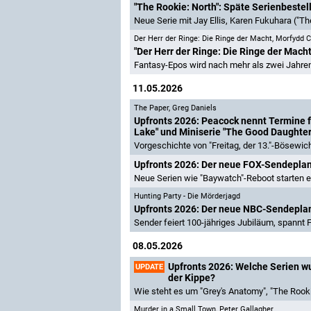
"The Rookie: North": Späte Serienbestell
Neue Serie mit Jay Ellis, Karen Fukuhara ("
Der Herr der Ringe: Die Ringe der Macht
,
Morfydd C
"Der Herr der Ringe: Die Ringe der Macht
Fantasy-Epos wird nach mehr als zwei Jahren
11.05.2026
The Paper
,
Greg Daniels
Upfronts 2026: Peacock nennt Termine fü
Lake" und Miniserie "The Good Daughter
Vorgeschichte von "Freitag, der 13."-Bösewic
Upfronts 2026: Der neue FOX-Sendepla
Neue Serien wie "Baywatch"-Reboot starten e
Hunting Party - Die Mörderjagd
Upfronts 2026: Der neue NBC-Sendepla
Sender feiert 100-jähriges Jubiläum, spannt 
08.05.2026
Upfronts 2026: Welche Serien wur
UPDATE
der Kippe?
Wie steht es um "Grey's Anatomy", "The Rooki
Murder in a Small Town
,
Peter Gallagher