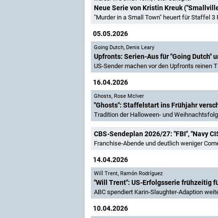
Neue Serie von Kristin Kreuk ("Smallvill
"Murder in a Small Town" heuert für Staffel 3
05.05.2026
Going Dutch
,
Denis Leary
Upfronts: Serien-Aus für "Going Dutch" u
US-Sender machen vor den Upfronts reinen T
16.04.2026
Ghosts
,
Rose McIver
"Ghosts": Staffelstart ins Frühjahr ver
Tradition der Halloween- und Weihnachtsfolg
CBS-Sendeplan 2026/27: "FBI", "Navy CIS
Franchise-Abende und deutlich weniger Com
14.04.2026
Will Trent
,
Ramón Rodríguez
"Will Trent": US-Erfolgsserie frühzeitig f
ABC spendiert Karin-Slaughter-Adaption weite
10.04.2026