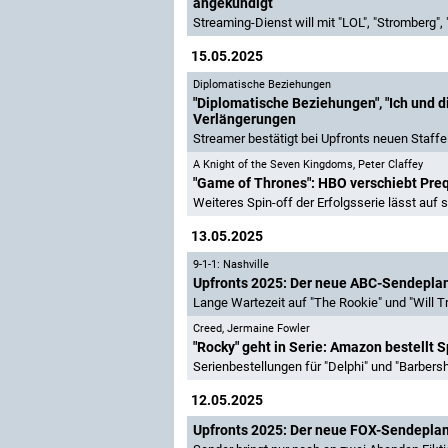
angekündigt
Streaming-Dienst will mit "LOL", "Stromberg", 
15.05.2025
Diplomatische Beziehungen
"Diplomatische Beziehungen", "Ich und d
Verlängerungen
Streamer bestätigt bei Upfronts neuen Staffe
A Knight of the Seven Kingdoms
,
Peter Claffey
"Game of Thrones": HBO verschiebt Preq
Weiteres Spin-off der Erfolgsserie lässt auf 
13.05.2025
9-1-1: Nashville
Upfronts 2025: Der neue ABC-Sendepla
Lange Wartezeit auf "The Rookie" und "Will T
Creed
,
Jermaine Fowler
"Rocky" geht in Serie: Amazon bestellt 
Serienbestellungen für "Delphi" und "Barbers
12.05.2025
Upfronts 2025: Der neue FOX-Sendepla