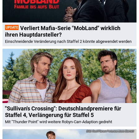
Verliert Mafia-Serie "MobLand" wirklich
UPDATE
ihren Hauptdarsteller?
Einschneidende Veränderung nach Staffel 2 könnte abgewendet werden
CTV
"Sullivan's Crossing": Deutschlandpremiere für
Staffel 4, Verlängerung für Staffel 5
Mit "Thunder Point" wird weitere Robyn-Carr-Adaption gedreht
Red Planet Pictures/Joss Barratt