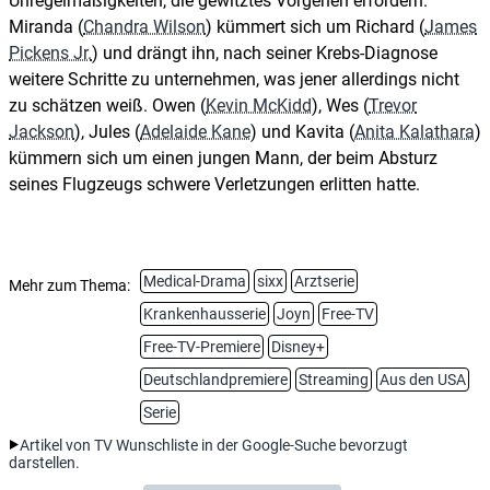
Unregelmäßigkeiten, die gewitztes Vorgehen erfordern.
Miranda (
Chandra Wilson
) kümmert sich um Richard (
James
Pickens Jr.
) und drängt ihn, nach seiner Krebs-Diagnose
weitere Schritte zu unternehmen, was jener allerdings nicht
zu schätzen weiß. Owen (
Kevin McKidd
), Wes (
Trevor
Jackson
), Jules (
Adelaide Kane
) und Kavita (
Anita Kalathara
)
kümmern sich um einen jungen Mann, der beim Absturz
seines Flugzeugs schwere Verletzungen erlitten hatte.
Medical-Drama
sixx
Arztserie
Mehr zum Thema:
Krankenhausserie
Joyn
Free-TV
Free-TV-Premiere
Disney+
Deutschlandpremiere
Streaming
Aus den USA
Serie
Artikel von TV Wunschliste in der Google-Suche bevorzugt
darstellen.