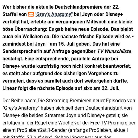
Wer bisher die aktuelle Deutschlandpremiere der 22.
Staffel von
"Grey's Anatomy"
bei Joyn oder Disney+
verfolgt hat, erlebte am vergangenen Mittwoch eine kleine
böse Überraschung: Es gab keine neue Episode. Das bleibt
auch ein Weilchen so: Die nächste frische Episode wird es -
zumindest bei Joyn - am 15. Juli geben. Das hat eine
Sendersprecherin auf Anfrage gegenüber
TV Wunschliste
bestätigt. Eine entsprechende, parallele Anfrage bei
Disney+ wurde kurzfristig noch nicht konkret beantwortet,
es steht aber aufgrund des bisherigen Vorgehens zu
vermuten, dass es parallel auch dort weitergehen dürfte.
Linear folgt die nächste Episode auf sixx am 22. Juli.
Der Reihe nach: Die Streaming-Premieren neuer Episoden von
"Grey's Anatomy" haben sich seit dem Deutschlandstart von
Disney+ die beiden Streamer Joyn und Disney+ geteilt; sie
erfolgen in der Regel eine Woche vor der Free-TV-Premiere bei
einem ProSiebenSat.1-Sender (anfangs ProSieben, aktuell
mit Staffel 22 auf sixx). Schon länger war aus den