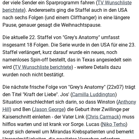
der viele Sender ein Sparprogramm fahren (
TV Wunschliste
berichtete
). Andererseits ging die Staffel auch in den USA
nach sechs Folgen (und einem Cliffhanger) in eine längere
Pause, genauer gesagt die Weihnachtspause.
Die aktuelle 22. Staffel von "Grey's Anatomy" umfasst
insgesamt 18 Folgen. Die Serie wurde in den USA für eine 23.
Staffel verlängert, kurz darauf wurde ein neues, noch
namenloses Spin-off bestellt, das in Texas angesiedelt sein
wird (
TV Wunschliste berichtete
) - weitere Details dazu
wurden noch nicht bestätigt.
Die nächste frische Folge von "Grey's Anatomy" (22x07) trägt
den Titel "Kraft der Liebe". Jos' (
Camilla Luddington
)
Situation verschlechtert sich darin, so dass Winston (
Anthony
Hill
) und Ben (
Jason George
) die Geburt ihrer Zwillinge per
Kaiserschnitt einleiten - der Vater Link (
Chris Carmack
) muss
hilflos warten und ist krank vor Sorge. Lucas (
Niko Terho
)
sorgt sich derweil um Mirandas Krebspatienten und bemerkt