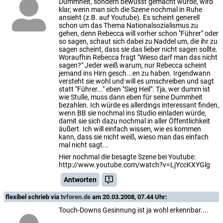
Dummheit, sondern bewusst gemacht wurde, wird
klar, wenn man sich die Szene nochmal in Ruhe
ansieht (z.B. auf Youtube). Es scheint generell
schon um das Thema Nationalsozialismus zu
gehen, denn Rebecca will vorher schon "Führer" oder
so sagen, schaut sich dabei zu Naddel um, die ihr zu
sagen scheint, dass sie das lieber nicht sagen sollte.
Woraufhin Rebecca fragt "Wieso darf man das nicht
sagen?" Jeder weiß warum, nur Rebecca scheint
jemand ins Hirn gesch...en zu haben. Irgendwann
versteht sie wohl und will es umschreiben und sagt
statt "Führer..." eben "Sieg Heil". Tja, wer dumm ist
wie Stulle, muss dann eben für seine Dummheit
bezahlen. Ich würde es allerdings interessant finden,
wenn BB sie nochmal ins Studio einladen würde,
damit sie sich dazu nochmal in aller Öffentlichkeit
äußert. Ich will einfach wissen, wie es kommen
kann, dass sie nicht weiß, wieso man das einfach
mal nicht sagt...
Hier nochmal die besagte Szene bei Youtube:
http://www.youtube.com/watch?v=LjYccKXYGlg
Antworten
flexibel
schrieb via
tvforen.de
am 20.03.2008, 07.44 Uhr:
Touch-Downs Gesinnung ist ja wohl erkennbar....