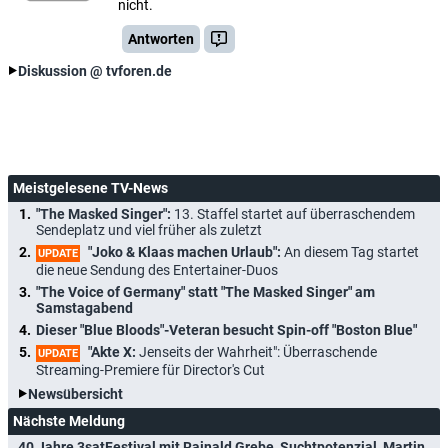
nicht.
Antworten
Diskussion @ tvforen.de
Meistgelesene TV-News
"The Masked Singer":
13. Staffel startet auf überraschendem
Sendeplatz und viel früher als zuletzt
"Joko & Klaas machen Urlaub":
An diesem Tag startet
UPDATE
die neue Sendung des Entertainer-Duos
"The Voice of Germany" statt "The Masked Singer" am
Samstagabend
Dieser "Blue Bloods"-Veteran besucht Spin-off "Boston Blue"
"Akte X:
Jenseits der Wahrheit": Überraschende
UPDATE
Streaming-Premiere für Director's Cut
Newsübersicht
Nächste Meldung
40 Jahre 3satFestival mit Rainald Grebe, Suchtpotenzial, Martin