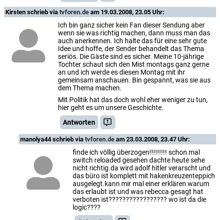
Kirsten
schrieb via
tvforen.de
am 19.03.2008, 23.05 Uhr:
Ich bin ganz sicher kein Fan dieser Sendung aber
wenn sie was richtig machen, dann muss man das
auch anerkennen. Ich halte das für eine sehr gute
Idee und hoffe, der Sender behandelt das Thema
seriös. Die Gäste sind es sicher. Meine 10-jährige
Tochter schaut sich den Mist montags ganz gerne
an und ich werde es diesen Montag mit ihr
gemeinsam anschauen. Bin gespannt, was sie aus
dem Thema machen.
Mit Politik hat das doch wohl eher weniger zu tun,
hier geht es um unsere Geschichte.
Antworten
manolya44
schrieb via
tvforen.de
am 23.03.2008, 23.47 Uhr:
finde ich völlig überzogen!!!!!!!!! schon mal
switch reloaded gesehen dachte heute sehe
nicht richtig.da wird adolf hitler verarscht und
das büro ist komplett mit hakenkreuzenteppich
ausgelegt.kann mir mal einer erklären warum
das erlaubt ist und was rebecca gesagt hat
verboten ist????????????????? wo ist da die
logic????