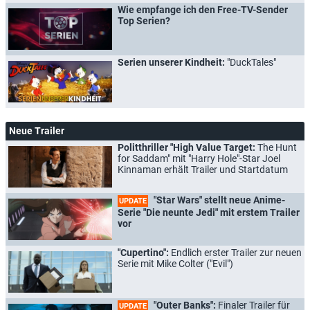
Wie empfange ich den Free-TV-Sender
Top Serien?
Serien unserer Kindheit:
"DuckTales"
Neue Trailer
Politthriller "High Value Target:
The Hunt
for Saddam" mit "Harry Hole"-Star Joel
Kinnaman erhält Trailer und Startdatum
"Star Wars" stellt neue Anime-
UPDATE
Serie "Die neunte Jedi" mit erstem Trailer
vor
"Cupertino":
Endlich erster Trailer zur neuen
Serie mit Mike Colter ("Evil")
"Outer Banks":
Finaler Trailer für
UPDATE