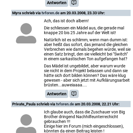
Antworten
Myra
schrieb via
tvforen.de
am 20.03.2008, 23.33 Uhr:
Ach, das ist doch albern!
Die schliessen ein Mädel aus, die gerade mal
knappe 20 bis 25 Jahre auf der Welt ist!
Natürlich ist es schlimm, wenn man dumm ist:
aber heißt das sofort, das jemand die gleichen
Verbrechen wie damals begehen würde, weil sie
einen Satz bringt, den sie vielleicht bei "Switch"
in einem sarkastischen Ton aufgefangen hat?
Das Mädel ist ungebildet, aber warum wurde
sie nicht in dem Projekt belassen und dann sie
hätte sich dort bilden können? Das wäre klug
gewesen - aber sich jetzt mit Aufklärungsarbeit
brüsten...auweiaaaa....
Antworten
Private_Paula
schrieb via
tvforen.de
am 20.03.2008, 22.21 Uhr:
Ich glaube auch, dass die Zuschauer von Big
Brother dringend Nachhilfeunterrechicht
gebrauchen !!!
Einige hier im Forum (mich eingeschlossen),
könnten da einen Beitrag leisten !