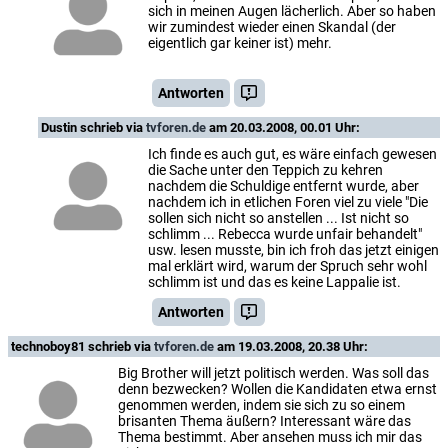
sich in meinen Augen lächerlich. Aber so haben
wir zumindest wieder einen Skandal (der
eigentlich gar keiner ist) mehr.
Antworten
Dustin
schrieb via
tvforen.de
am 20.03.2008, 00.01 Uhr:
Ich finde es auch gut, es wäre einfach gewesen
die Sache unter den Teppich zu kehren
nachdem die Schuldige entfernt wurde, aber
nachdem ich in etlichen Foren viel zu viele "Die
sollen sich nicht so anstellen ... Ist nicht so
schlimm ... Rebecca wurde unfair behandelt"
usw. lesen musste, bin ich froh das jetzt einigen
mal erklärt wird, warum der Spruch sehr wohl
schlimm ist und das es keine Lappalie ist.
Antworten
technoboy81
schrieb via
tvforen.de
am 19.03.2008, 20.38 Uhr:
Big Brother will jetzt politisch werden. Was soll das
denn bezwecken? Wollen die Kandidaten etwa ernst
genommen werden, indem sie sich zu so einem
brisanten Thema äußern? Interessant wäre das
Thema bestimmt. Aber ansehen muss ich mir das