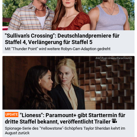
"Sullivan's Crossing": Deutschlandpremiere für
Staffel 4, Verlängerung für Staffel 5
Mit "Thunder Point" wird weitere Robyn-Carr-Adaption gedreht
Ryan Green/Paramount+
"Lioness": Paramount+ gibt Starttermin für
UPDATE
dritte Staffel bekannt, veröffentlicht Trailer
Spionage-Serie des "Yellowstone"-Schöpfers Taylor Sheridan kehrt im
August zurück