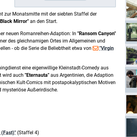
ht zur Monatsmitte mit der siebten Staffel der
"Black Mirror"
an den Start.
iner neuen Romanreihen-Adaption: In
"Ransom Canyon"
hner des gleichnamigen Ortes im Allgemeinen und
llen - ob die Serie die Beliebtheit etwa von
"Virgin
mingdienst eine eigenwillige Kleinstadt-Comedy aus
t wird auch
"Eternauta"
aus Argentinien, die Adaption
tinischen Kult-Comics mit postapokalyptischen Motiven
d mysteriöse Außerirdische.
 (Fast)"
(Staffel 4)