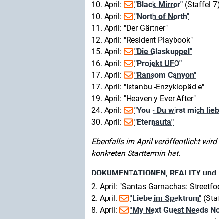
10. April:
"Black Mirror"
(Staffel 7
10. April:
"North of North"
11. April: "Der Gärtner"
12. April: "Resident Playbook"
15. April:
"Die Glaskuppel"
16. April:
"Projekt UFO"
17. April:
"Ransom Canyon"
17. April: "Istanbul-Enzyklopädie"
19. April: "Heavenly Ever After"
24. April:
"You - Du wirst mich lie
30. April:
"Eternauta"
Ebenfalls im April veröffentlicht wird
konkreten Starttermin hat.
DOKUMENTATIONEN, REALITY und
2. April: "Santas Garnachas: Streetfo
2. April:
"Liebe im Spektrum"
(Staf
8. April:
"My Next Guest Needs No 