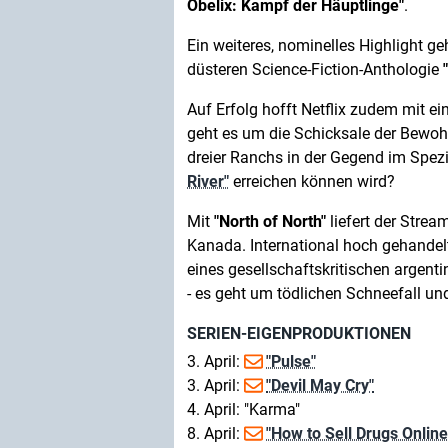
Obelix: Kampf der Häuptlinge"
.
Ein weiteres, nominelles Highlight ge
düsteren Science-Fiction-Anthologie
Auf Erfolg hofft Netflix zudem mit e
geht es um die Schicksale der Bewo
dreier Ranchs in der Gegend im Spezie
River"
erreichen können wird?
Mit
"North of North"
liefert der Strea
Kanada. International hoch gehandel
eines gesellschaftskritischen argen
- es geht um tödlichen Schneefall un
SERIEN-EIGENPRODUKTIONEN
3. April:
"Pulse"
3. April:
"Devil May Cry"
4. April: "Karma"
8. April:
"How to Sell Drugs Online