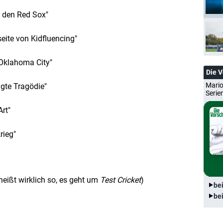
t den Red Sox"
seite von Kidfluencing"
 Oklahoma City"
Die 
Mario
agte Tragödie"
Serie
Art"
rieg"
 heißt wirklich so, es geht um
Test Cricket
)
be
be