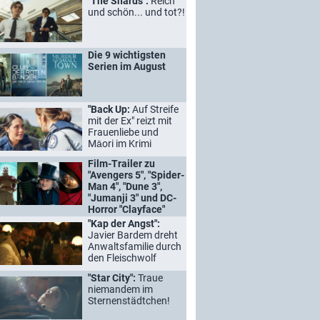
"The Shards":
Reich
und schön... und tot?!
Die 9 wichtigsten
Serien im August
"Back Up:
Auf Streife
mit der Ex" reizt mit
Frauenliebe und
Māori im Krimi
Film-Trailer zu
"Avengers 5", "Spider-
Man 4", "Dune 3",
"Jumanji 3" und DC-
Horror "Clayface"
"Kap der Angst":
Javier Bardem dreht
Anwaltsfamilie durch
den Fleischwolf
"Star City":
Traue
niemandem im
Sternenstädtchen!