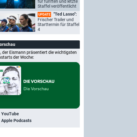
für fünften und letzte
Staffel veröffentlicht
"Ted Lasso":
UPDATE
Frischer Trailer und
Starttermin für Staffel
4
Vorschau
, der Eismann präsentiert die wichtigsten
nstarts der Woche:
i YouTube
i Apple Podcasts