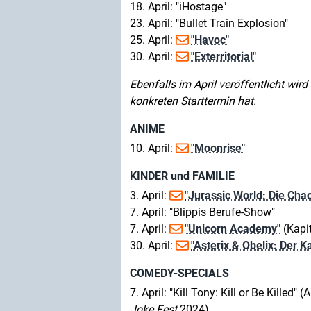
18. April: "iHostage"
23. April: "Bullet Train Explosion"
25. April:
"Havoc"
30. April:
"Exterritorial"
Ebenfalls im April veröffentlicht wir
konkreten Starttermin hat.
ANIME
10. April:
"Moonrise"
KINDER und FAMILIE
3. April:
"Jurassic World: Die Cha
7. April: "Blippis Berufe-Show"
7. April:
"Unicorn Academy"
(Kapit
30. April:
"Asterix & Obelix: Der 
COMEDY-SPECIALS
7. April: "Kill Tony: Kill or Be Killed
Joke Fest
2024)