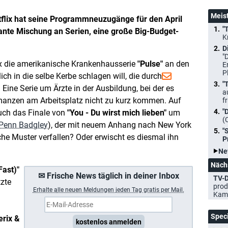
Meis
flix hat seine Programmneuzugänge für den April
"
ssante Mischung an Serien, eine große Big-Budget-
K
D
"
ix die amerikanische Krankenhausserie
"Pulse"
an den
E
P
ich in die selbe Kerbe schlagen will, die durch
"
Eine Serie um Ärzte in der Ausbildung, bei der es
a
manzen am Arbeitsplatz nicht zu kurz kommen. Auf
f
"
auch das Finale von
"You - Du wirst mich lieben"
um
(
Penn Badgley
), der mit neuem Anhang nach New York
"
sche Muster verfallen? Oder erwischt es diesmal ihn
P
Ne
Näch
Fast)"
✉ Frische News täglich in deiner Inbox
TV-D
tzte
prod
Erhalte a
lle neuen Meldungen jeden Tag gratis per Mail.
Kam
Spec
erix &
kostenlos anmelden