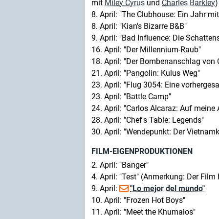
mit
Miley Cyrus
und
Charles Barkley
)
8. April: "The Clubhouse: Ein Jahr mi
8. April: "Kian's Bizarre B&B"
9. April: "Bad Influence: Die Schatten
16. April: "Der Millennium-Raub"
18. April: "Der Bombenanschlag von
21. April: "Pangolin: Kulus Weg"
23. April: "Flug 3054: Eine vorherges
23. April: "Battle Camp"
24. April: "Carlos Alcaraz: Auf meine 
28. April: "Chef's Table: Legends"
30. April: "Wendepunkt: Der Vietnamk
FILM-EIGENPRODUKTIONEN
2. April: "Banger"
4. April: "Test" (Anmerkung: Der Film
9. April:
"Lo mejor del mundo"
10. April: "Frozen Hot Boys"
11. April: "Meet the Khumalos"