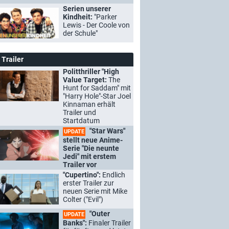
Serien unserer
Kindheit:
"Parker
Lewis - Der Coole von
der Schule"
Trailer
Politthriller "High
Value Target:
The
Hunt for Saddam" mit
"Harry Hole"-Star Joel
Kinnaman erhält
Trailer und
Startdatum
"Star Wars"
UPDATE
stellt neue Anime-
Serie "Die neunte
Jedi" mit erstem
Trailer vor
"Cupertino":
Endlich
erster Trailer zur
neuen Serie mit Mike
Colter ("Evil")
"Outer
UPDATE
Banks":
Finaler Trailer