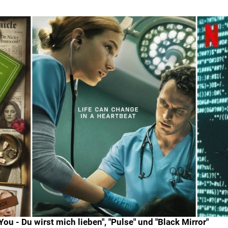
 "You - Du wirst mich lieben", "Pulse" und "Black Mirror"