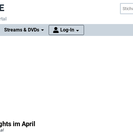
tal
Streams & DVDs
Log-In
ghts im April
al