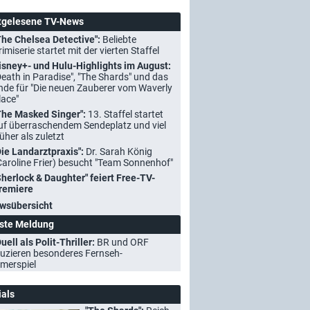
tgelesene TV-News
The Chelsea Detective":
Beliebte
rimiserie startet mit der vierten Staffel
isney+- und Hulu-Highlights im August:
Death in Paradise", "The Shards" und das
nde für "Die neuen Zauberer vom Waverly
lace"
The Masked Singer":
13. Staffel startet
uf überraschendem Sendeplatz und viel
rüher als zuletzt
Die Landarztpraxis":
Dr. Sarah König
Caroline Frier) besucht "Team Sonnenhof"
Sherlock & Daughter" feiert Free-TV-
remiere
wsübersicht
ste Meldung
uell als Polit-Thriller:
BR und ORF
uzieren besonderes Fernseh-
merspiel
ials