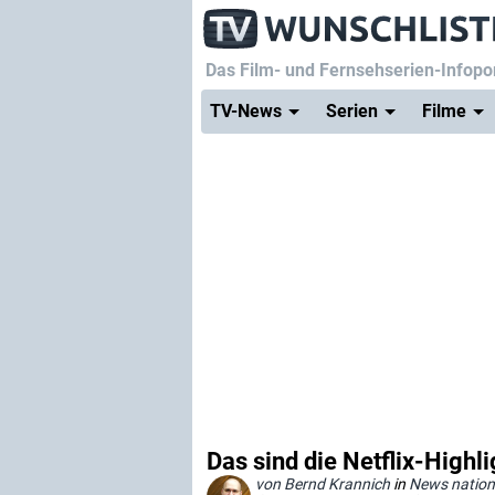
Das Film- und Fernsehserien-Infopor
TV-News
Serien
Filme
Das sind die Netflix-Highli
von Bernd Krannich
in
News nation