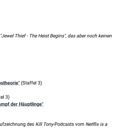
d "Jewel Thief - The Heist Begins", das aber noch keinen
ostheorie"
(Staffel 3)
el 3)
Kampf der Häuptlinge"
" (Aufzeichnung des
Kill Tony
-Podcasts vom
Netflix is a