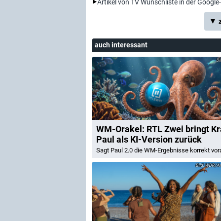
Artikel von TV Wunschliste in der Google
▼ z
auch interessant
WM-Orakel: RTL Zwei bringt K
Paul als KI-Version zurück
Sagt Paul 2.0 die WM-Ergebnisse korrekt vo
WDR/Ann