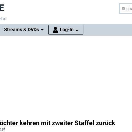
tal
Streams & DVDs
Log-In
öchter kehren mit zweiter Staffel zurück
nal