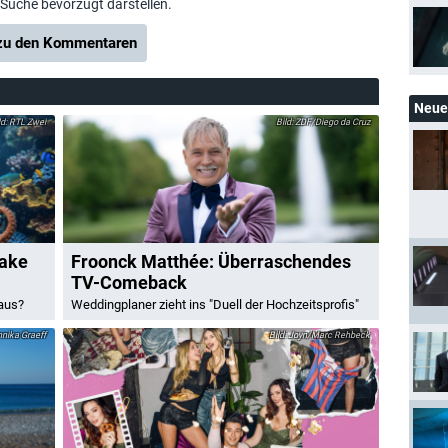
-Suche bevorzugt darstellen.
u den Kommentaren
Neue 
RTL Zwei
ZDF/Diego da Cruz
rake
Froonck Matthée: Überraschendes
TV-Comeback
raus?
Weddingplaner zieht ins "Duell der Hochzeitsprofis"
ika Graeff
Joyn/Marc Rehbeck