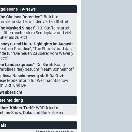
tgelesene TV-News
The Chelsea Detective":
Beliebte
rimiserie startet mit der vierten Staffel
The Masked Singer":
13. Staffel startet
uf überraschendem Sendeplatz und viel
rüher als zuletzt
isney+- und Hulu-Highlights im August:
Death in Paradise", "The Shards" und das
nde für "Die neuen Zauberer vom Waverly
lace"
Die Landarztpraxis":
Dr. Sarah König
Caroline Frier) besucht "Team Sonnenhof"
elissa Naschenweng statt DJ Ötzi:
eue Moderatorin für Weihnachtsshow
on ORF und BR
wsübersicht
ste Meldung
ahre "Kölner Treff":
WDR feiert mit
etime-Show, Doku und Rückblicken
ials