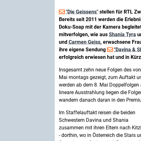
"Die Geissens"
stellen für RTL Zw
Bereits seit 2011 werden die Erlebni
Doku-Soap mit der Kamera begleitet
mitverfolgen, wie aus
Shania Tyra
u
und
Carmen Geiss
, erwachsene Fra
ihre eigene Sendung
"Davina & S
erfolgreich erwiesen hat und in Kürz
Insgesamt zehn neue Folgen des von
Mai montags gezeigt, zum Auftakt u
werden ab dem 8. Mai Doppelfolgen a
lineare Ausstrahlung liegen die Folg
wandern danach daran in den Premi
Im Staffelauftakt reisen die beiden
Schwestern Davina und Shania
zusammen mit ihren Eltern nach Kitz
- dorthin, wo in Österreich die Stars 