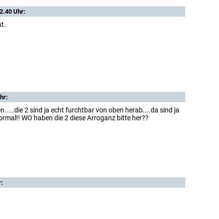
2.40 Uhr:
t.
hr:
n.....die 2 sind ja echt furchtbar von oben herab....da sind ja
 normal!! WO haben die 2 diese Arroganz bitte her??
r: