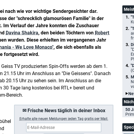
Meis
ei nach wie vor wichtige Sendergesichter dar.
"
sse der "schrecklich glamourösen Familie" in der
K
. Im Verlauf der Jahre konnten die Zuschauer
"
nd
Davina Shakira
, den beiden Töchtern von
Robert
a
f
uen wurden. Diese erhielten im vergangenen Jahr
D
hania - We Love Monaco"
, die sich ebenfalls als
"
e fortgesetzt wird.
E
P
"
 Geiss TV produzierten Spin-Offs werden ab dem 1.
(
m 21.15 Uhr im Anschluss an "Die Geissens". Danach
M
b 20.15 Uhr zu sehen sein. Im Anschluss an die
N
v
en 30 Tage lang kostenlos bei RTL+ bereit und
Ne
um-Bereich.
Näch
50 J
✉ Frische News täglich in deiner Inbox
Prim
Erhalte a
lle neuen Meldungen jeden Tag gratis per Mail.
bühel
Spec
und