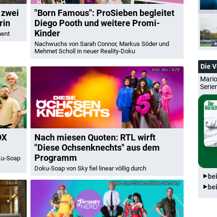
 zwei
"Born Famous": ProSieben begleitet
rin
Diego Pooth und weitere Promi-
Kinder
ment
Nachwuchs von Sarah Connor, Markus Söder und
Mehmet Scholl in neuer Reality-Doku
Die 
RTL
Sky / B28
Mario
Serie
OX
Nach miesen Quoten: RTL wirft
"Diese Ochsenknechts" aus dem
Programm
oku-Soap
Doku-Soap von Sky fiel linear völlig durch
be
RTL
Joyn/EndemolShine Germany
be