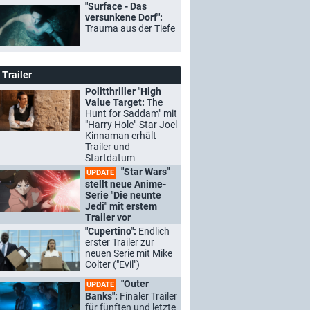
"Surface - Das
versunkene Dorf":
Trauma aus der Tiefe
Trailer
Politthriller "High
Value Target:
The
Hunt for Saddam" mit
"Harry Hole"-Star Joel
Kinnaman erhält
Trailer und
Startdatum
"Star Wars"
UPDATE
stellt neue Anime-
Serie "Die neunte
Jedi" mit erstem
Trailer vor
"Cupertino":
Endlich
erster Trailer zur
neuen Serie mit Mike
Colter ("Evil")
"Outer
UPDATE
Banks":
Finaler Trailer
für fünften und letzte