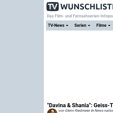
Das Film- und Fernsehserien-Infopor
TV-News
Serien
Filme
"Davina & Shania": Geiss-T
von Glenn Riedmeier
in
News natio