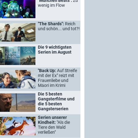
"München Beats":
Zu
wenig im Flow
"The Shards":
Reich
und schön... und tot?!
Die 9 wichtigsten
Serien im August
"Back Up:
Auf Streife
mit der Ex" reizt mit
Frauenliebe und
Māori im Krimi
Die 5 besten
Gangsterfilme und
die 5 besten
Gangsterserien
Serien unserer
Kindheit:
"Als die
Tiere den Wald
verließen"