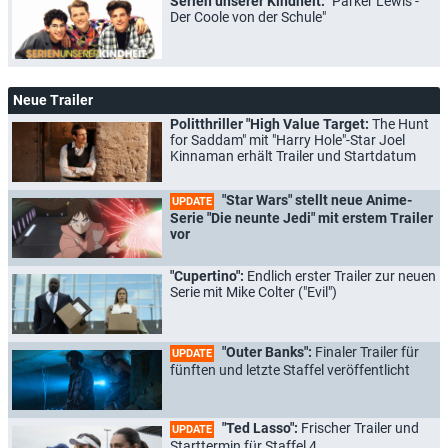
Serien unserer Kindheit:
"Parker Lewis -
Der Coole von der Schule"
Neue Trailer
Politthriller "High Value Target:
The Hunt
for Saddam" mit "Harry Hole"-Star Joel
Kinnaman erhält Trailer und Startdatum
"Star Wars" stellt neue Anime-
UPDATE
Serie "Die neunte Jedi" mit erstem Trailer
vor
"Cupertino":
Endlich erster Trailer zur neuen
Serie mit Mike Colter ("Evil")
"Outer Banks":
Finaler Trailer für
UPDATE
fünften und letzte Staffel veröffentlicht
"Ted Lasso":
Frischer Trailer und
UPDATE
Starttermin für Staffel 4