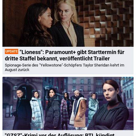
"Lioness": Paramount+ gibt Starttermin für
UPDATE
dritte Staffel bekannt, veröffentlicht Trailer
Spionage-Serie des "Yellowstone"-Schöpfers Taylor Sheridan kehrt im
August zurück
RTL
"GZSZ"-Krimi vor der Auflösung: RTL kündigt