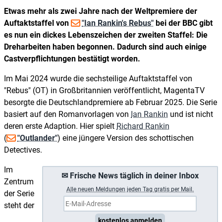
Etwas mehr als zwei Jahre nach der Weltpremiere der
Auftaktstaffel von
"Ian Rankin's Rebus"
bei der BBC gibt
es nun ein dickes Lebenszeichen der zweiten Staffel: Die
Dreharbeiten haben begonnen. Dadurch sind auch einige
Castverpflichtungen bestätigt worden.
Im Mai 2024 wurde die sechsteilige Auftaktstaffel von
"Rebus" (OT) in Großbritannien veröffentlicht, MagentaTV
besorgte die Deutschlandpremiere ab Februar 2025. Die Serie
basiert auf den Romanvorlagen von
Ian Rankin
und ist nicht
deren erste Adaption. Hier spielt
Richard Rankin
(
"Outlander"
) eine jüngere Version des schottischen
Detectives.
Im
✉ Frische News täglich in deiner Inbox
Zentrum
A
lle neuen Meldungen jeden Tag gratis per Mail.
der Serie
steht der
kostenlos anmelden