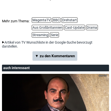
MagentaTV
BBC
Drehstart
Mehr zum Thema:
Aus Großbritannien
Cast-Update
Drama
Streaming
Serie
Artikel von TV Wunschliste in der Google-Suche bevorzugt
darstellen.
▼ zu den Kommentaren
auch interessant
ITV