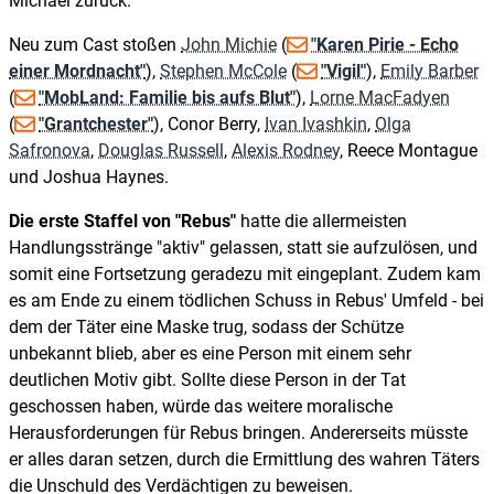
Michael zurück.
Neu zum Cast stoßen
John Michie
(
"Karen Pirie - Echo
einer Mordnacht"
),
Stephen McCole
(
"Vigil"
),
Emily Barber
(
"MobLand: Familie bis aufs Blut"
),
Lorne MacFadyen
(
"Grantchester"
), Conor Berry,
Ivan Ivashkin
,
Olga
Safronova
,
Douglas Russell
,
Alexis Rodney
, Reece Montague
und Joshua Haynes.
Die erste Staffel von "Rebus"
hatte die allermeisten
Handlungsstränge "aktiv" gelassen, statt sie aufzulösen, und
somit eine Fortsetzung geradezu mit eingeplant. Zudem kam
es am Ende zu einem tödlichen Schuss in Rebus' Umfeld - bei
dem der Täter eine Maske trug, sodass der Schütze
unbekannt blieb, aber es eine Person mit einem sehr
deutlichen Motiv gibt. Sollte diese Person in der Tat
geschossen haben, würde das weitere moralische
Herausforderungen für Rebus bringen. Andererseits müsste
er alles daran setzen, durch die Ermittlung des wahren Täters
die Unschuld des Verdächtigen zu beweisen.