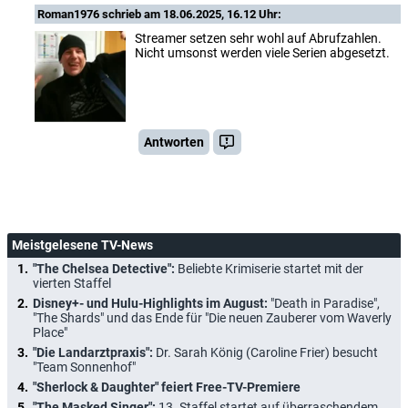
Roman1976
schrieb am 18.06.2025, 16.12 Uhr:
Streamer setzen sehr wohl auf Abrufzahlen.
Nicht umsonst werden viele Serien abgesetzt.
Antworten
Meistgelesene TV-News
"The Chelsea Detective":
Beliebte Krimiserie startet mit der
vierten Staffel
Disney+- und Hulu-Highlights im August:
"Death in Paradise",
"The Shards" und das Ende für "Die neuen Zauberer vom Waverly
Place"
"Die Landarztpraxis":
Dr. Sarah König (Caroline Frier) besucht
"Team Sonnenhof"
"Sherlock & Daughter" feiert Free-TV-Premiere
"The Masked Singer":
13. Staffel startet auf überraschendem