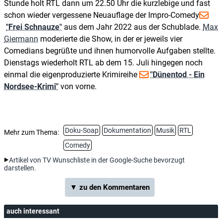
Stunde holt RTL dann um 22.50 Uhr die kurzlebige und fast
schon wieder vergessene Neuauflage der Impro-Comedy
"Frei Schnauze"
aus dem Jahr 2022 aus der Schublade.
Max
Giermann
moderierte die Show, in der er jeweils vier
Comedians begrüßte und ihnen humorvolle Aufgaben stellte.
Dienstags wiederholt RTL ab dem 15. Juli hingegen noch
einmal die eigenproduzierte Krimireihe
"Dünentod - Ein
Nordsee-Krimi"
von vorne.
Doku-Soap
Dokumentation
Musik
RTL
Mehr zum Thema:
Comedy
Artikel von TV Wunschliste in der Google-Suche bevorzugt
darstellen.
▼ zu den Kommentaren
auch interessant