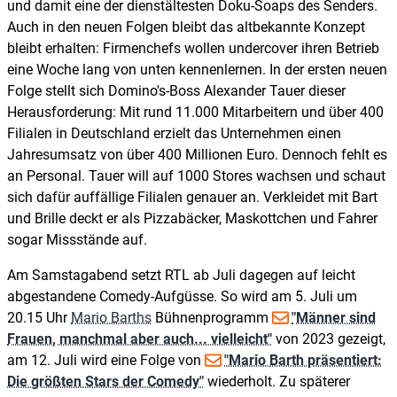
und damit eine der dienstältesten Doku-Soaps des Senders.
Auch in den neuen Folgen bleibt das altbekannte Konzept
bleibt erhalten: Firmenchefs wollen undercover ihren Betrieb
eine Woche lang von unten kennenlernen. In der ersten neuen
Folge stellt sich Domino's-Boss Alexander Tauer dieser
Herausforderung: Mit rund 11.000 Mitarbeitern und über 400
Filialen in Deutschland erzielt das Unternehmen einen
Jahresumsatz von über 400 Millionen Euro. Dennoch fehlt es
an Personal. Tauer will auf 1000 Stores wachsen und schaut
sich dafür auffällige Filialen genauer an. Verkleidet mit Bart
und Brille deckt er als Pizzabäcker, Maskottchen und Fahrer
sogar Missstände auf.
Am Samstagabend setzt RTL ab Juli dagegen auf leicht
abgestandene Comedy-Aufgüsse. So wird am 5. Juli um
20.15 Uhr
Mario Barths
Bühnenprogramm
"Männer sind
Frauen, manchmal aber auch... vielleicht"
von 2023 gezeigt,
am 12. Juli wird eine Folge von
"Mario Barth präsentiert:
Die größten Stars der Comedy"
wiederholt. Zu späterer