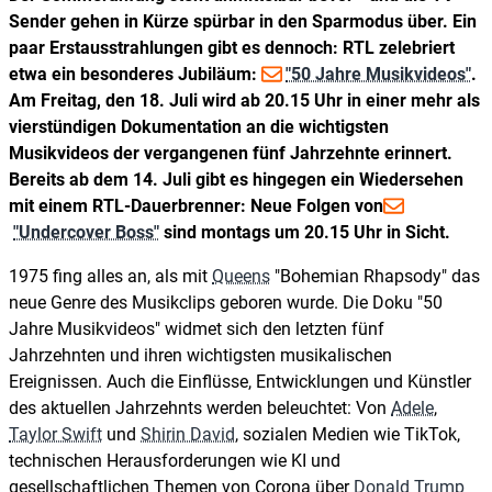
Sender gehen in Kürze spürbar in den Sparmodus über. Ein
paar Erstausstrahlungen gibt es dennoch: RTL zelebriert
etwa ein besonderes Jubiläum:
"50 Jahre Musikvideos"
.
Am Freitag, den 18. Juli wird ab 20.15 Uhr in einer mehr als
vierstündigen Dokumentation an die wichtigsten
Musikvideos der vergangenen fünf Jahrzehnte erinnert.
Bereits ab dem 14. Juli gibt es hingegen ein Wiedersehen
mit einem RTL-Dauerbrenner: Neue Folgen von
"Undercover Boss"
sind montags um 20.15 Uhr in Sicht.
1975 fing alles an, als mit
Queens
"Bohemian Rhapsody" das
neue Genre des Musikclips geboren wurde. Die Doku "50
Jahre Musikvideos" widmet sich den letzten fünf
Jahrzehnten und ihren wichtigsten musikalischen
Ereignissen. Auch die Einflüsse, Entwicklungen und Künstler
des aktuellen Jahrzehnts werden beleuchtet: Von
Adele
,
Taylor Swift
und
Shirin David
, sozialen Medien wie TikTok,
technischen Herausforderungen wie KI und
gesellschaftlichen Themen von Corona über
Donald Trump