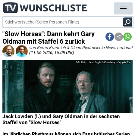
"Slow Horses": Dann kehrt Gary
Oldman mit Staffel 6 zurück
von Bernd Krannich
&
Glenn Riedmeier
in
News national
(11.06.2026, 16.08 Uhr)
Foto: Jack English/Courtesy of Apple TV
Jack Lowden (l.) und Gary Oldman in der sechsten
Staffel von "Slow Horses"
Im jährlichen Rhythmus können sich Fans britischer Serien