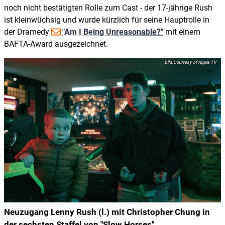
noch nicht bestätigten Rolle zum Cast - der 17-jährige Rush
ist kleinwüchsig und wurde kürzlich für seine Hauptrolle in
der Dramedy
"Am I Being Unreasonable?"
mit einem
BAFTA-Award ausgezeichnet.
Courtesy of Apple TV
Neuzugang Lenny Rush (l.) mit Christopher Chung in
der sechsten Staffel von "Slow Horses"