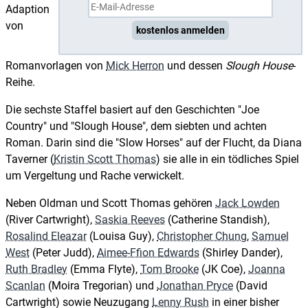
Adaption
von
kostenlos anmelden
Romanvorlagen von
Mick Herron
und dessen
Slough House
-
Reihe.
Die sechste Staffel basiert auf den Geschichten "Joe
Country" und "Slough House", dem siebten und achten
Roman. Darin sind die "Slow Horses" auf der Flucht, da Diana
Taverner (
Kristin Scott Thomas
) sie alle in ein tödliches Spiel
um Vergeltung und Rache verwickelt.
Neben Oldman und Scott Thomas gehören
Jack Lowden
(River Cartwright),
Saskia Reeves
(Catherine Standish),
Rosalind Eleazar
(Louisa Guy),
Christopher Chung
,
Samuel
West
(Peter Judd),
Aimee-Ffion Edwards
(Shirley Dander),
Ruth Bradley
(Emma Flyte),
Tom Brooke
(JK Coe),
Joanna
Scanlan
(Moira Tregorian) und
Jonathan Pryce
(David
Cartwright) sowie Neuzugang
Lenny Rush
in einer bisher