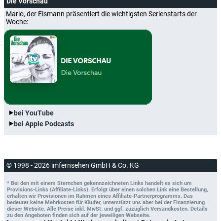
Die Vorschau
Mario, der Eismann präsentiert die wichtigsten Serienstarts der
Woche:
bei YouTube
bei Apple Podcasts
© 1998 - 2026 imfernsehen GmbH & Co. KG
* Bei den mit einem Sternchen gekennzeichneten Links handelt es sich um
Provisions-Links (Affiliate-Links). Erfolgt über einen solchen Link eine Bestellung,
erhalten wir Provisionen im Rahmen eines Affiliate-Partnerprogramms. Das
bedeutet keine Mehrkosten für Käufer, unterstützt uns aber bei der Finanzierung
dieser Website. Alle Preise inkl. MwSt. und ggf. zuzüglich Versandkosten. Details
zu den Angeboten finden sich auf der jeweiligen Webseite.