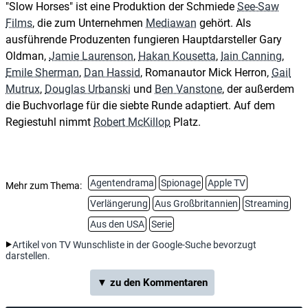
"Slow Horses" ist eine Produktion der Schmiede
See-Saw
Films
, die zum Unternehmen
Mediawan
gehört. Als
ausführende Produzenten fungieren Hauptdarsteller Gary
Oldman,
Jamie Laurenson
,
Hakan Kousetta
,
Iain Canning
,
Emile Sherman
,
Dan Hassid
, Romanautor Mick Herron,
Gail
Mutrux
,
Douglas Urbanski
und
Ben Vanstone
, der außerdem
die Buchvorlage für die siebte Runde adaptiert. Auf dem
Regiestuhl nimmt
Robert McKillop
Platz.
Agentendrama
Spionage
Apple TV
Mehr zum Thema:
Verlängerung
Aus Großbritannien
Streaming
Aus den USA
Serie
Artikel von TV Wunschliste in der Google-Suche bevorzugt
darstellen.
▼ zu den Kommentaren