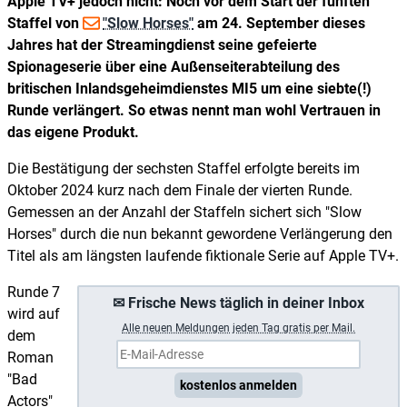
Apple TV+ jedoch nicht: Noch vor dem Start der fünften
Staffel von
"Slow Horses"
am 24. September dieses
Jahres hat der Streamingdienst seine gefeierte
Spionageserie über eine Außenseiterabteilung des
britischen Inlandsgeheimdienstes MI5 um eine siebte(!)
Runde verlängert. So etwas nennt man wohl Vertrauen in
das eigene Produkt.
Die Bestätigung der sechsten Staffel erfolgte bereits im
Oktober 2024 kurz nach dem Finale der vierten Runde.
Gemessen an der Anzahl der Staffeln sichert sich "Slow
Horses" durch die nun bekannt gewordene Verlängerung den
Titel als am längsten laufende fiktionale Serie auf Apple TV+.
Runde 7
✉ Frische News täglich in deiner Inbox
wird auf
A
lle neuen Meldungen jeden Tag gratis per Mail.
dem
Roman
"Bad
kostenlos anmelden
Actors"