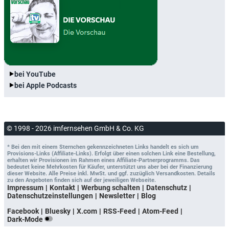
bei YouTube
bei Apple Podcasts
© 1998 - 2026 imfernsehen GmbH & Co. KG
* Bei den mit einem Sternchen gekennzeichneten Links handelt es sich um
Provisions-Links (Affiliate-Links). Erfolgt über einen solchen Link eine Bestellung,
erhalten wir Provisionen im Rahmen eines Affiliate-Partnerprogramms. Das
bedeutet keine Mehrkosten für Käufer, unterstützt uns aber bei der Finanzierung
dieser Website. Alle Preise inkl. MwSt. und ggf. zuzüglich Versandkosten. Details
zu den Angeboten finden sich auf der jeweiligen Webseite.
Impressum
Kontakt
Werbung schalten
Datenschutz
Datenschutzeinstellungen
Newsletter
Blog
Facebook
Bluesky
X.com
RSS-Feed
Atom-Feed
Dark-Mode