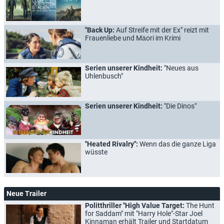
"Back Up:
Auf Streife mit der Ex" reizt mit
Frauenliebe und Māori im Krimi
Serien unserer Kindheit:
"Neues aus
Uhlenbusch"
Serien unserer Kindheit:
"Die Dinos"
"Heated Rivalry":
Wenn das die ganze Liga
wüsste
Neue Trailer
Politthriller "High Value Target:
The Hunt
for Saddam" mit "Harry Hole"-Star Joel
Kinnaman erhält Trailer und Startdatum