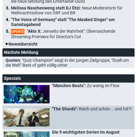
die neue Sendung des Entertainer-Duos
Melissa Naschenweng statt DJ Ötzi:
Neue Moderatorin für
Weihnachtsshow von ORF und BR
"The Voice of Germany" statt "The Masked Singer" am
Samstagabend
"Akte X:
Jenseits der Wahrheit": Überraschende
UPDATE
Streaming-Premiere für Director's Cut
Newsübersicht
Nächste Meldung
Quoten:
"Quiz-Champion" siegt in der jungen Zielgruppe, "Duell um
die Welt"-Best-of geht völlig unter
Specials
"München Beats":
Zu wenig im Flow
"The Shards":
Reich und schön... und tot?!
Die 9 wichtigsten Serien im August