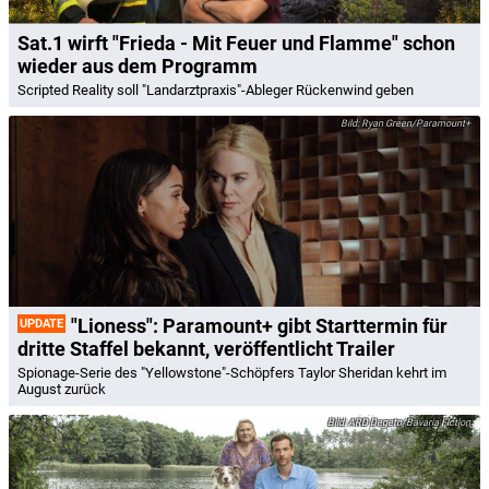
Sat.1 wirft "Frieda - Mit Feuer und Flamme" schon
wieder aus dem Programm
Scripted Reality soll "Landarztpraxis"-Ableger Rückenwind geben
Ryan Green/Paramount+
"Lioness": Paramount+ gibt Starttermin für
UPDATE
dritte Staffel bekannt, veröffentlicht Trailer
Spionage-Serie des "Yellowstone"-Schöpfers Taylor Sheridan kehrt im
August zurück
ARD Degeto/Bavaria Fiction