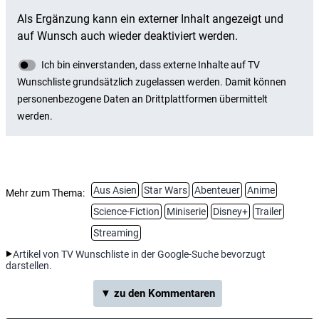
Aus Asien
Star Wars
Abenteuer
Anime
Mehr zum Thema:
Science-Fiction
Miniserie
Disney+
Trailer
Streaming
Artikel von TV Wunschliste in der Google-Suche bevorzugt
darstellen.
▼ zu den Kommentaren