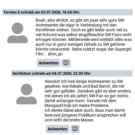
Torsten S
schrieb am 03.07.2026, 18.04 Uhr:
Boah, also ehrlich, es gibt ein paar sehr gute SW-
Animeserien die sigar in Verbindung mit den
Kinofilmen stehen. Doch es gibt leider auch viel zu
viel Schund was selbst eingefleischte SW-Fans nicht
ertragen können. Mittlerweile wird wirklich alles was
auch nur in ganz wenigen Details zu SW gehören
könnte verwurstet. Siehe zuletzt sogar der Supergirl
Film... ähm, ja!
Antworten
DerGlotzer
schrieb am 04.07.2026, 22.03 Uhr:
Absolut! Ich hab einige Animeserien zu SW
gesehen, wie Rebels und Bad Batch, die mir
sehr gut gefielen. Daneben gibt es aber andere,
mit denen ich als (alter) SW-Fan so gar nichts
damit anfangen kann. Gerade mit dem
Mangastil hab ich meine Probleme.
Ich denke dabei aber auch, dass man damit
bewusst jüngeres Publikum ansprechen will
und nicht die breite Masse.
Antworten