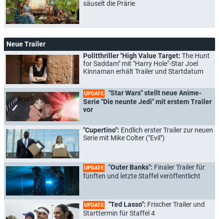
säuselt die Prärie
Neue Trailer
Politthriller "High Value Target:
The Hunt
for Saddam" mit "Harry Hole"-Star Joel
Kinnaman erhält Trailer und Startdatum
"Star Wars" stellt neue Anime-
UPDATE
Serie "Die neunte Jedi" mit erstem Trailer
vor
"Cupertino":
Endlich erster Trailer zur neuen
Serie mit Mike Colter ("Evil")
"Outer Banks":
Finaler Trailer für
UPDATE
fünften und letzte Staffel veröffentlicht
"Ted Lasso":
Frischer Trailer und
UPDATE
Starttermin für Staffel 4