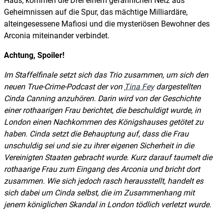
Haus, kommen die Drei einem gefährlichen Netz aus
Geheimnissen auf die Spur, das mächtige Milliardäre,
alteingesessene Mafiosi und die mysteriösen Bewohner des
Arconia miteinander verbindet.
Achtung, Spoiler!
Im Staffelfinale setzt sich das Trio zusammen, um sich den
neuen True-Crime-Podcast der von
Tina Fey
dargestellten
Cinda Canning anzuhören. Darin wird von der Geschichte
einer rothaarigen Frau berichtet, die beschuldigt wurde, in
London einen Nachkommen des Königshauses getötet zu
haben. Cinda setzt die Behauptung auf, dass die Frau
unschuldig sei und sie zu ihrer eigenen Sicherheit in die
Vereinigten Staaten gebracht wurde. Kurz darauf taumelt die
rothaarige Frau zum Eingang des Arconia und bricht dort
zusammen. Wie sich jedoch rasch herausstellt, handelt es
sich dabei um Cinda selbst, die im Zusammenhang mit
jenem königlichen Skandal in London tödlich verletzt wurde.