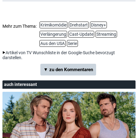
Krimikomödie
Drehstart
Disney+
Mehr zum Thema:
Verlängerung
Cast-Update
Streaming
Aus den USA
Serie
Artikel von TV Wunschliste in der Google-Suche bevorzugt
darstellen.
▼ zu den Kommentaren
auch interessant
CTV