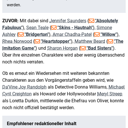
ZUVOR:
Mit dabei sind
Jennifer Saunders
(
"Absolutely
Fabulous"
),
Sean Teale
(
"Skins - Hautnah"
),
Simone
Ashley
(
"Bridgerton"
),
Amar Chadha-Patel
(
"Willow"
),
Rhea Norwood
(
"Heartstopper"
),
Matthew Beard
(
"The
Imitation Game"
) und
Sharon Horgan
(
"Bad Sisters"
).
Über ihre einzelnen Charaktere wird aber wenig überraschend
noch nichts verraten.
Ob es erneut ein Wiedersehen mit weiteren bekannten
Charakteren aus den Vorgängerstaffeln geben wird, wie
Da'Vine Joy Randolph
als Detective Donna Williams,
Michael
Cyril Creighton
als Howard oder Hollywoodstar
Meryl Streep
als Loretta Durkin, mittlerweile die Ehefrau von Oliver, konnte
noch nicht offiziell bestätigt werden.