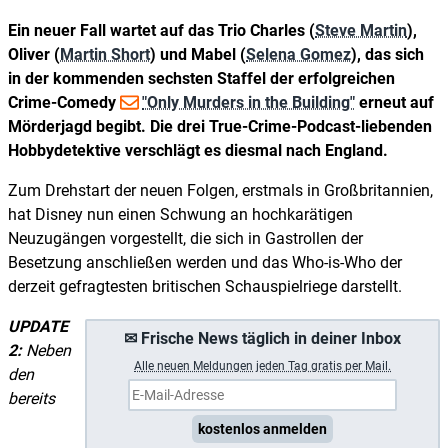
Ein neuer Fall wartet auf das Trio Charles (
Steve Martin
),
Oliver (
Martin Short
) und Mabel (
Selena Gomez
), das sich
in der kommenden sechsten Staffel der erfolgreichen
Crime-Comedy
"Only Murders in the Building"
erneut auf
Mörderjagd begibt. Die drei True-Crime-Podcast-liebenden
Hobbydetektive verschlägt es diesmal nach England.
Zum Drehstart der neuen Folgen, erstmals in Großbritannien,
hat Disney nun einen Schwung an hochkarätigen
Neuzugängen vorgestellt, die sich in Gastrollen der
Besetzung anschließen werden und das Who-is-Who der
derzeit gefragtesten britischen Schauspielriege darstellt.
UPDATE
✉ Frische News täglich in deiner Inbox
2:
Neben
A
lle neuen Meldungen jeden Tag gratis per Mail.
den
bereits
kostenlos anmelden