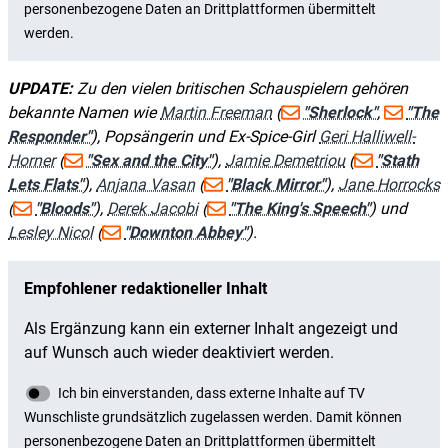
UPDATE:
Zu den vielen britischen Schauspielern gehören
bekannte Namen wie
Martin Freeman
(
"Sherlock"
,
"The
Responder"
), Popsängerin und Ex-Spice-Girl
Geri Halliwell-
Horner
(
"Sex and the City"
),
Jamie Demetriou
(
"Stath
Lets Flats"
),
Anjana Vasan
(
"Black Mirror"
),
Jane Horrocks
(
"Bloods"
),
Derek Jacobi
(
"The King's Speech"
) und
Lesley Nicol
(
"Downton Abbey"
).