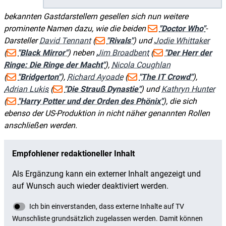
bekannten Gastdarstellern gesellen sich nun weitere
prominente Namen dazu, wie die beiden
"Doctor Who"
-
Darsteller
David Tennant
(
"Rivals"
) und
Jodie Whittaker
(
"Black Mirror"
) neben
Jim Broadbent
(
"Der Herr der
Ringe: Die Ringe der Macht"
),
Nicola Coughlan
(
"Bridgerton"
),
Richard Ayoade
(
"The IT Crowd"
),
Adrian Lukis
(
"Die Strauß Dynastie"
) und
Kathryn Hunter
(
"Harry Potter und der Orden des Phönix"
), die sich
ebenso der US-Produktion in nicht näher genannten Rollen
anschließen werden.