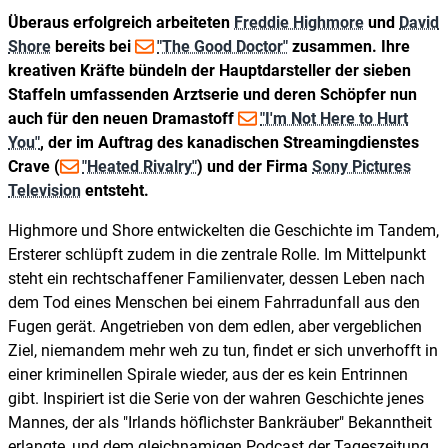
Überaus erfolgreich arbeiteten
Freddie Highmore
und
David
Shore
bereits bei
"The Good Doctor"
zusammen. Ihre
kreativen Kräfte bündeln der Hauptdarsteller der sieben
Staffeln umfassenden Arztserie und deren Schöpfer nun
auch für den neuen Dramastoff
"I'm Not Here to Hurt
You"
, der im Auftrag des kanadischen Streamingdienstes
Crave (
"Heated Rivalry"
) und der Firma
Sony Pictures
Television
entsteht.
Highmore und Shore entwickelten die Geschichte im Tandem,
Ersterer schlüpft zudem in die zentrale Rolle. Im Mittelpunkt
steht ein rechtschaffener Familienvater, dessen Leben nach
dem Tod eines Menschen bei einem Fahrradunfall aus den
Fugen gerät. Angetrieben von dem edlen, aber vergeblichen
Ziel, niemandem mehr weh zu tun, findet er sich unverhofft in
einer kriminellen Spirale wieder, aus der es kein Entrinnen
gibt. Inspiriert ist die Serie von der wahren Geschichte jenes
Mannes, der als "Irlands höflichster Bankräuber" Bekanntheit
erlangte, und dem gleichnamigen Podcast der Tageszeitung