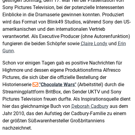
gestrigen Sonntag, dem 17. Mai Teil der Präsentation von
Sony Pictures Television, bei der potenzielle Interessenten
Einblicke in die Dramaserie gewinnen konnten. Produziert
wird das Format von Blink49 Studios, während Sony den US-
amerikanischen und den internationalen Vertrieb
verantwortet. Als Executive Producer (ohne Autorenfunktion)
fungieren die beiden Schöpfer sowie
Claire Londy
und
Erin
Gunn
.
Schon vor einigen Tagen gab es positive Nachrichten für
Highmore und dessen eigene Produktionsfirma Alfresco
Pictures, die sich über die offizielle Bestellung der
Historienserie
"Chocolate Wars"
(Arbeitstitel) durch die
Streamingplattform BritBox, den Sender UKTV und Sony
Pictures Television freuen durfte. Als Inspirationsquelle dient
hier das gleichnamige Buch von
Deborah Cadbury
aus dem
Jahr 2010, das den Aufstieg der Cadbury-Familie zu einem
der größten Süßwarenhersteller Großbritanniens
nachzeichnet.