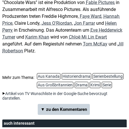
"Chocolate Wars" ist eine Produktion von
Fable Pictures
in
Zusammenarbeit mit Alfresco Pictures. Als ausführende
Produzenten treten Freddie Highmore,
Faye Ward
,
Hannah
Price
, Claire Londy,
Jess O'Riordan
,
Jon Farrar
und
Helen
Perry
in Erscheinung. Das Autorenteam um
Eve Hedderwick
Turner
und
Karim Khan
wird von
Chloë Mi Lin Ewart
angeführt. Auf dem Regiestuhl nehmen
Tom McKay
und
Jill
Robertson
Platz.
Aus Kanada
Historiendrama
Serienbestellung
Mehr zum Thema:
Aus Großbritannien
Drama
Krimi
Serie
Artikel von TV Wunschliste in der Google-Suche bevorzugt
darstellen.
▼ zu den Kommentaren
auch interessant