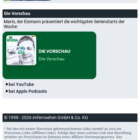
Die Vorschau
Mario, der Eismann präsentiert die wichtigsten Serienstarts der
Woche:
bei YouTube
bei Apple Podcasts
© 1998 - 2026 imfernsehen GmbH & Co. KG
* Bei den mit einem Sternchen gekennzeichneten Links handelt es sich um
Provisions-Links (Affiliate-Links). Erfolgt über einen solchen Link eine Bestellung,
erhalten wir Provisionen im Rahmen eines Affiliate-Partnerprogramms. Das