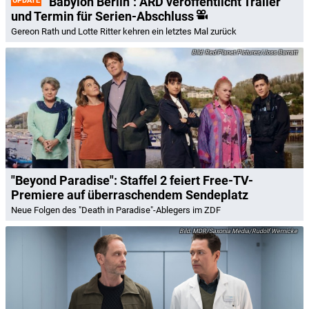
"Babylon Berlin": ARD veröffentlicht Trailer
UPDATE
und Termin für Serien-Abschluss
Gereon Rath und Lotte Ritter kehren ein letztes Mal zurück
Red Planet Pictures/Joss Barratt
"Beyond Paradise": Staffel 2 feiert Free-TV-
Premiere auf überraschendem Sendeplatz
Neue Folgen des "Death in Paradise"-Ablegers im ZDF
MDR/Saxonia Media/Rudolf Wernicke