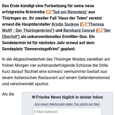
Das Erste kündigt eine Fortsetzung für seine neue
erfolgreiche Krimireihe
"Tod am Rennsteig"
aus
Thüringen an. Ihr zweiter Fall "Haus der Toten" vereint
erneut die Hauptdarsteller
Kristin Suckow
(
"Theresa
Wolff - Der Thüringenkrimi"
) und
Bernhard Conrad
(
"Der
Überfall"
) als unkonventionelles Ermittler-Duo. Ein
Sendetermin ist für nächstes Jahr erneut auf dem
Sendeplatz "DonnerstagsKrimi" geplant.
In der Abgeschiedenheit des Thüringer Waldes zerreißen am
frühen Morgen vier aufeinanderfolgende Schüsse die Stille.
Kurz darauf flüchtet eine schwarz vermummte Gestalt aus
einem italienischen Restaurant auf einem Geländemotorrad
und verschwindet spurlos.
Als die
✉ Frische News täglich in deiner Inbox
A
lle neuen Meldungen jeden Tag gratis per Mail.