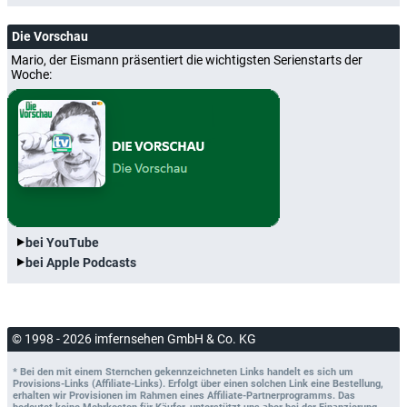
Die Vorschau
Mario, der Eismann präsentiert die wichtigsten Serienstarts der
Woche:
bei YouTube
bei Apple Podcasts
© 1998 - 2026 imfernsehen GmbH & Co. KG
* Bei den mit einem Sternchen gekennzeichneten Links handelt es sich um
Provisions-Links (Affiliate-Links). Erfolgt über einen solchen Link eine Bestellung,
erhalten wir Provisionen im Rahmen eines Affiliate-Partnerprogramms. Das