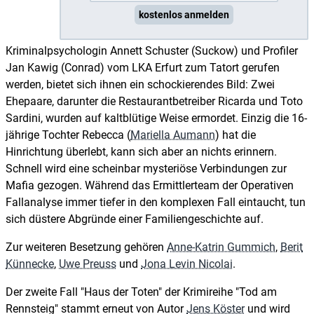
kostenlos anmelden
Kriminalpsychologin Annett Schuster (Suckow) und Profiler
Jan Kawig (Conrad) vom LKA Erfurt zum Tatort gerufen
werden, bietet sich ihnen ein schockierendes Bild: Zwei
Ehepaare, darunter die Restaurantbetreiber Ricarda und Toto
Sardini, wurden auf kaltblütige Weise ermordet. Einzig die 16-
jährige Tochter Rebecca (
Mariella Aumann
) hat die
Hinrichtung überlebt, kann sich aber an nichts erinnern.
Schnell wird eine scheinbar mysteriöse Verbindungen zur
Mafia gezogen. Während das Ermittlerteam der Operativen
Fallanalyse immer tiefer in den komplexen Fall eintaucht, tun
sich düstere Abgründe einer Familiengeschichte auf.
Zur weiteren Besetzung gehören
Anne-Katrin Gummich
,
Berit
Künnecke
,
Uwe Preuss
und
Jona Levin Nicolai
.
Der zweite Fall "Haus der Toten" der Krimireihe "Tod am
Rennsteig" stammt erneut von Autor
Jens Köster
und wird