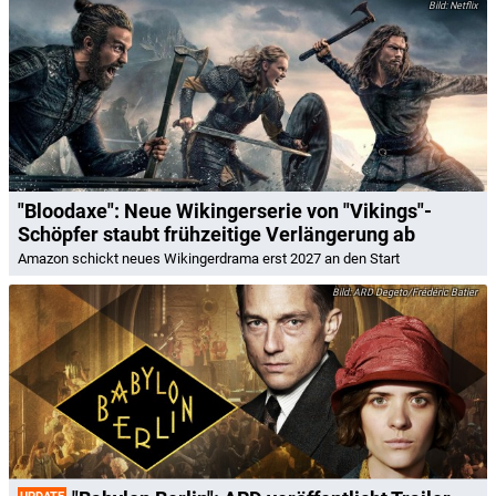
Netflix
"Bloodaxe": Neue Wikingerserie von "Vikings"-
Schöpfer staubt frühzeitige Verlängerung ab
Amazon schickt neues Wikingerdrama erst 2027 an den Start
ARD Degeto/Frédéric Batier