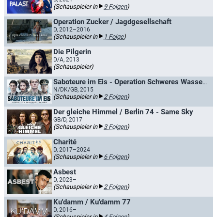
(Schauspieler in
9 Folgen
)
Operation Zucker / Jagdgesellschaft
D, 2012–2016
(Schauspieler in
1 Folge
)
Die Pilgerin
D/A, 2013
(Schauspieler)
Saboteure im Eis - Operation Schweres Wasser / The Saboteurs
N/DK/GB, 2015
(Schauspieler in
2 Folgen
)
Der gleiche Himmel / Berlin 74 - Same Sky
GB/D, 2017
(Schauspieler in
3 Folgen
)
Charité
D, 2017–2024
(Schauspieler in
6 Folgen
)
Asbest
D, 2023–
(Schauspieler in
2 Folgen
)
Ku'damm / Ku'damm 77
D, 2016–
(Schauspieler in
4 Folgen
)