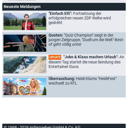
Neueste Meldungen
"Einfach Elli":
Fortsetzung der
erfolgreichen neuen ZDF-Reihe wird
gedreht
Quoten:
"Quiz-Champion" siegt in der
jungen Zielgruppe, "Duell um die Welt"-Best-
of geht völlig unter
"Joko & Klaas machen Urlaub":
An
UPDATE
diesem Tag startet die neue Sendung des
Entertainer-Duos
Überraschung:
Heidi Klums "HeidiFest"
wechselt zu RTL
© 1998 - 2026 imfernsehen GmbH & Co. KG