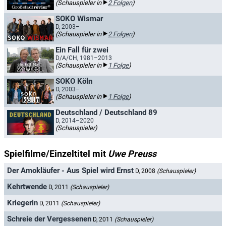
(Schauspieler in
2 Folgen
)
SOKO Wismar
D, 2003–
(Schauspieler in
2 Folgen
)
Ein Fall für zwei
D/A/CH, 1981–2013
(Schauspieler in
1 Folge
)
SOKO Köln
D, 2003–
(Schauspieler in
1 Folge
)
Deutschland / Deutschland 89
D, 2014–2020
(Schauspieler)
Spielfilme/Einzeltitel mit
Uwe Preuss
Der Amokläufer - Aus Spiel wird Ernst
D, 2008
(Schauspieler)
Kehrtwende
D, 2011
(Schauspieler)
Kriegerin
D, 2011
(Schauspieler)
Schreie der Vergessenen
D, 2011
(Schauspieler)