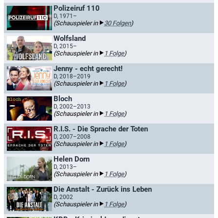
Polizeiruf 110
D, 1971–
(Schauspieler in
30 Folgen
)
Wolfsland
D, 2015–
(Schauspieler in
1 Folge
)
Jenny - echt gerecht!
D, 2018–2019
(Schauspieler in
1 Folge
)
Bloch
D, 2002–2013
(Schauspieler in
1 Folge
)
R.I.S. - Die Sprache der Toten
D, 2007–2008
(Schauspieler in
1 Folge
)
Helen Dorn
D, 2013–
(Schauspieler in
1 Folge
)
Die Anstalt - Zurück ins Leben
D, 2002
(Schauspieler in
1 Folge
)