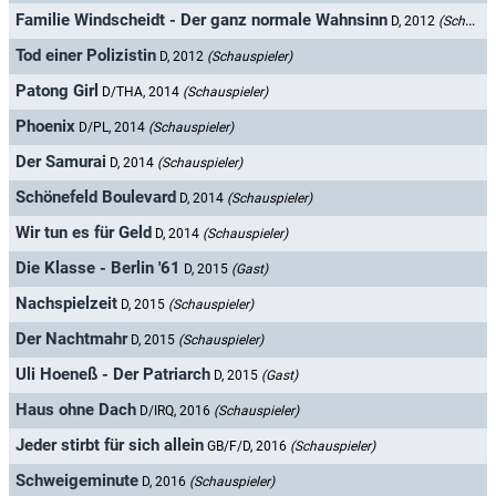
Familie Windscheidt - Der ganz normale Wahnsinn
D, 2012
(Schauspieler)
Tod einer Polizistin
D, 2012
(Schauspieler)
Patong Girl
D/THA, 2014
(Schauspieler)
Phoenix
D/PL, 2014
(Schauspieler)
Der Samurai
D, 2014
(Schauspieler)
Schönefeld Boulevard
D, 2014
(Schauspieler)
Wir tun es für Geld
D, 2014
(Schauspieler)
Die Klasse - Berlin '61
D, 2015
(Gast)
Nachspielzeit
D, 2015
(Schauspieler)
Der Nachtmahr
D, 2015
(Schauspieler)
Uli Hoeneß - Der Patriarch
D, 2015
(Gast)
Haus ohne Dach
D/IRQ, 2016
(Schauspieler)
Jeder stirbt für sich allein
GB/F/D, 2016
(Schauspieler)
Schweigeminute
D, 2016
(Schauspieler)