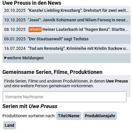
Uwe Preuss in den News
20.10.2025
"Kanzlei Liebling Kreuzberg": Drehstart für zwei weitere Teile der Anwaltsserie
10.10.2025
"Jossi": Jannik Schümann und Nilam Farooq in neuer Culture-Clash-Comedy
Heiner Lauterbach ist "Hagen Benz": Starttermin für neue Krimireihe
08.10.2025
UPDATE
09.01.2025
"Der Staatsanwalt" sagt Tschüss
16.07.2024
"Tod am Rennsteig": Krimireihe mit Kristin Suckow und Bernhard Conrad wird fortgesetzt
weitere Meldungen
Gemeinsame Serien, Filme, Produktionen
Finde Serien, Filme und anderen Produktionen, in denen
Uwe Preuss
und eine weitere Person gemeinsam vorkommen.
Serien mit
Uwe Preuss
Produktionen sortieren nach:
Titel/Name
Produktionsjahr
Land