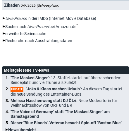
Zikaden
D/F, 2025
(Schauspieler)
Uwe Preuss
in der IMDb (Internet Movie Database)
*
Suche nach
Uwe Preuss
bei Amazon.de
erweiterte Seriensuche
Recherche nach Ausstrahlungsdaten
Meistgelesene TV-News
"The Masked Singer":
13. Staffel startet auf überraschendem
Sendeplatz und viel früher als zuletzt
"Joko & Klaas machen Urlaub":
An diesem Tag startet
UPDATE
die neue Sendung des Entertainer-Duos
Melissa Naschenweng statt DJ Ötzi:
Neue Moderatorin für
Weihnachtsshow von ORF und BR
"The Voice of Germany" statt "The Masked Singer" am
Samstagabend
Dieser "Blue Bloods"-Veteran besucht Spin-off "Boston Blue"
Newsübersicht