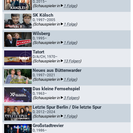
D, 2015–
(Schauspieler in
1 Folge
)
SK Kölsch
D, 1997–2005
(Schauspieler in
1 Folge
)
Wilsberg
D, 1995–
(Schauspieler in
1 Folge
)
Tatort
D/A/CH, 1970–
(Schauspieler in
13 Folgen
)
Neues aus Büttenwarder
D, 1997–2021
(Schauspieler in
1 Folge
)
Das kleine Fernsehspiel
D, 1963–
(Schauspieler in
3 Folgen
)
Letzte Spur Berlin / Die letzte Spur
D, 2012–2024
(Schauspieler in
1 Folge
)
Großstadtrevier
D, 1986–