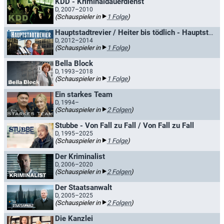
KDD - Kriminaldauerdienst
D, 2007–2010
(Schauspieler in
1 Folge
)
Hauptstadtrevier / Heiter bis tödlich - Hauptstadtrevier
D, 2012–2014
(Schauspieler in
1 Folge
)
Bella Block
D, 1993–2018
(Schauspieler in
1 Folge
)
Ein starkes Team
D, 1994–
(Schauspieler in
2 Folgen
)
Stubbe - Von Fall zu Fall / Von Fall zu Fall
D, 1995–2025
(Schauspieler in
1 Folge
)
Der Kriminalist
D, 2006–2020
(Schauspieler in
2 Folgen
)
Der Staatsanwalt
D, 2005–2025
(Schauspieler in
2 Folgen
)
Die Kanzlei