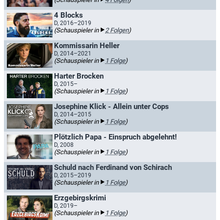
4 Blocks
D, 2016–2019
(Schauspieler in
2 Folgen
)
Kommissarin Heller
D, 2014–2021
(Schauspieler in
1 Folge
)
Harter Brocken
D, 2015–
(Schauspieler in
1 Folge
)
Josephine Klick - Allein unter Cops
D, 2014–2015
(Schauspieler in
1 Folge
)
Plötzlich Papa - Einspruch abgelehnt!
D, 2008
(Schauspieler in
1 Folge
)
Schuld nach Ferdinand von Schirach
D, 2015–2019
(Schauspieler in
1 Folge
)
Erzgebirgskrimi
D, 2019–
(Schauspieler in
1 Folge
)