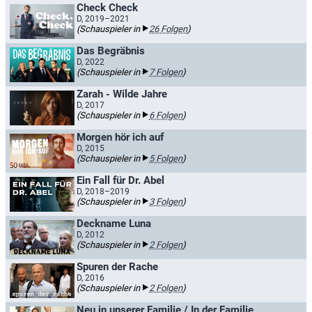
Check Check
D, 2019–2021
(Schauspieler in
26 Folgen
)
Das Begräbnis
D, 2022
(Schauspieler in
7 Folgen
)
Zarah - Wilde Jahre
D, 2017
(Schauspieler in
6 Folgen
)
Morgen hör ich auf
D, 2015
(Schauspieler in
5 Folgen
)
Ein Fall für Dr. Abel
D, 2018–2019
(Schauspieler in
3 Folgen
)
Deckname Luna
D, 2012
(Schauspieler in
2 Folgen
)
Spuren der Rache
D, 2016
(Schauspieler in
2 Folgen
)
Neu in unserer Familie / In der Familie