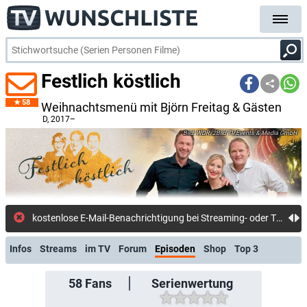
Festlich köstlich
58
Weihnachtsmenü mit Björn Freitag & Gästen
D
, 2017–
WDR/2Bild TV.Events & Media GmbH
kostenlose E-Mail-Benachrichtigung bei Streaming- oder TV-Start
Infos
Streams
im TV
Forum
Episoden
Shop
Top 3
58
Fans
Serienwertung