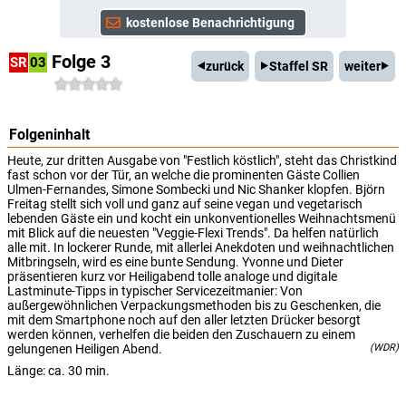
Folge 3
SR
03
zurück
Staffel SR
weiter
Folgeninhalt
Heute, zur dritten Ausgabe von "Festlich köstlich", steht das Christkind
fast schon vor der Tür, an welche die prominenten Gäste Collien
Ulmen-Fernandes, Simone Sombecki und Nic Shanker klopfen. Björn
Freitag stellt sich voll und ganz auf seine vegan und vegetarisch
lebenden Gäste ein und kocht ein unkonventionelles Weihnachtsmenü
mit Blick auf die neuesten "Veggie-Flexi Trends". Da helfen natürlich
alle mit. In lockerer Runde, mit allerlei Anekdoten und weihnachtlichen
Mitbringseln, wird es eine bunte Sendung. Yvonne und Dieter
präsentieren kurz vor Heiligabend tolle analoge und digitale
Lastminute-Tipps in typischer Servicezeitmanier: Von
außergewöhnlichen Verpackungsmethoden bis zu Geschenken, die
mit dem Smartphone noch auf den aller letzten Drücker besorgt
werden können, verhelfen die beiden den Zuschauern zu einem
gelungenen Heiligen Abend.
(WDR)
Länge: ca. 30 min.