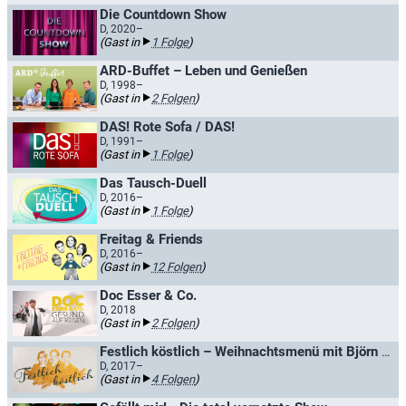
Die Countdown Show
D, 2020–
(Gast in
1 Folge
)
ARD-Buffet – Leben und Genießen
D, 1998–
(Gast in
2 Folgen
)
DAS! Rote Sofa / DAS!
D, 1991–
(Gast in
1 Folge
)
Das Tausch-Duell
D, 2016–
(Gast in
1 Folge
)
Freitag & Friends
D, 2016–
(Gast in
12 Folgen
)
Doc Esser & Co.
D, 2018
(Gast in
2 Folgen
)
Festlich köstlich – Weihnachtsmenü mit Björn Freitag & Gästen
D, 2017–
(Gast in
4 Folgen
)