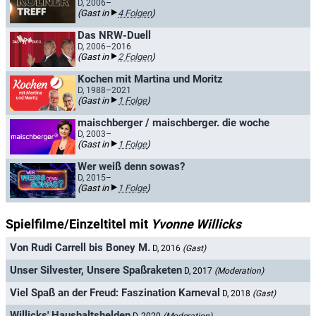
D, 2006–
(Gast in
4 Folgen
)
Das NRW-Duell
D, 2006–2016
(Gast in
2 Folgen
)
Kochen mit Martina und Moritz
D, 1988–2021
(Gast in
1 Folge
)
maischberger / maischberger. die woche
D, 2003–
(Gast in
1 Folge
)
Wer weiß denn sowas?
D, 2015–
(Gast in
1 Folge
)
Spielfilme/Einzeltitel mit
Yvonne Willicks
Von Rudi Carrell bis Boney M.
D, 2016
(Gast)
Unser Silvester, Unsere Spaßraketen
D, 2017
(Moderation)
Viel Spaß an der Freud: Faszination Karneval
D, 2018
(Gast)
Willicks' Haushaltshelden