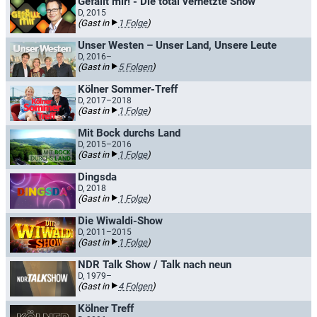
Gefällt mir! - Die total vernetzte Show
D, 2015
(Gast in
1 Folge
)
Unser Westen – Unser Land, Unsere Leute
D, 2016–
(Gast in
5 Folgen
)
Kölner Sommer-Treff
D, 2017–2018
(Gast in
1 Folge
)
Mit Bock durchs Land
D, 2015–2016
(Gast in
1 Folge
)
Dingsda
D, 2018
(Gast in
1 Folge
)
Die Wiwaldi-Show
D, 2011–2015
(Gast in
1 Folge
)
NDR Talk Show / Talk nach neun
D, 1979–
(Gast in
4 Folgen
)
Kölner Treff