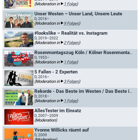
(Moderation in
1 Folge
)
Unser Westen – Unser Land, Unsere Leute
D, 2016–
(Moderation in
9 Folgen
)
#lookslike – Realität vs. Instagram
D, 2019–2022
(Moderation in
2 Folgen
)
Rosenmontagszug Köln / Kölner Rosenmontagszug
D, 1953–
(Moderation in
1 Folge
)
5 Fallen - 2 Experten
D, 2016–
(Moderation in
3 Folgen
)
Rekorde - Das Beste im Westen / Das Beste im Westen
D, 2018–
(Moderation in
1 Folge
)
AllesTester im Einsatz
D, 2007–2009
(Moderation)
Yvonne Willicks räumt auf
D, 2009
(Moderation)