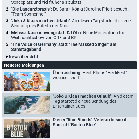
Sendeplatz und viel früher als zuletzt
"Die Landarztpraxis":
Dr. Sarah König (Caroline Frier) besucht
"Team Sonnenhof"
"Joko & Klaas machen Urlaub":
An diesem Tag startet die neue
Sendung des Entertainer-Duos
Melissa Naschenweng statt DJ Ötzi:
Neue Moderatorin für
Weihnachtsshow von ORF und BR
"The Voice of Germany" statt "The Masked Singer" am
Samstagabend
Newsübersicht
Neueste Meldungen
Überraschung:
Heidi Klums "HeidiFest"
wechselt zu RTL
"Joko & Klaas machen Urlaub":
An diesem
Tag startet die neue Sendung des
Entertainer-Duos
Dieser "Blue Bloods"-Veteran besucht
Spin-off "Boston Blue"