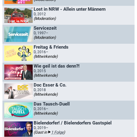
Lost in NRW - Allein unter Männern
D, 2012
(Moderation)
Servicezeit
D, 1997–
(Moderation)
Freitag & Friends
D, 2016–
(Mitwirkende)
Wie geil ist das denn?!
D, 2015
(Mitwirkende)
Doc Esser & Co.
D, 2018
(Mitwirkende)
Das Tausch-Duell
D, 2016–
(Mitwirkende)
Bielendorfer! / Bielendorfers Gastspiel
D, 2019–
(Gast in
1 Folge
)