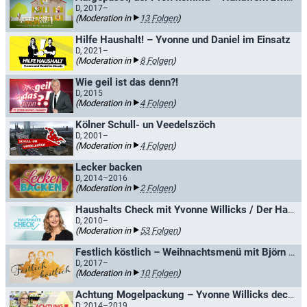
D, 2017–
(Moderation in
13 Folgen
)
Hilfe Haushalt! – Yvonne und Daniel im Einsatz
D, 2021–
(Moderation in
8 Folgen
)
Wie geil ist das denn?!
D, 2015
(Moderation in
4 Folgen
)
Kölner Schull- un Veedelszöch
D, 2001–
(Moderation in
4 Folgen
)
Lecker backen
D, 2014–2016
(Moderation in
2 Folgen
)
Haushalts Check mit Yvonne Willicks / Der Haushalts-Check mit Yvonne Willicks
D, 2010–
(Moderation in
53 Folgen
)
Festlich köstlich – Weihnachtsmenü mit Björn Freitag & Gästen
D, 2017–
(Moderation in
10 Folgen
)
Achtung Mogelpackung – Yvonne Willicks deckt auf
D, 2014–2019