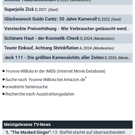
D, 2020
(Moderation)
Superjeile Zick
D, 2021
(Gast)
Glückwunsch Guido Cantz: 30 Jahre Karneval!
D, 2022
(Gast)
Versteckte Preiserhöhung - Wie Verbraucher getäuscht werden
A
Schönere Haut - der Kosmetik-Check
D, 2024
(Moderation)
Teurer Einkauf, Achtung Shrinkflation
A, 2024
(Moderation)
Jeck 111 - Die größten Karnevalshits aller Zeiten
D, 2026
(Moderation)
Yvonne Willicks
in der IMDb (Internet Movie Database)
*
Suche nach
Yvonne Willicks
bei Amazon.de
erweiterte Seriensuche
Recherche nach Ausstrahlungsdaten
Meistgelesene TV-News
"The Masked Singer":
13. Staffel startet auf überraschendem