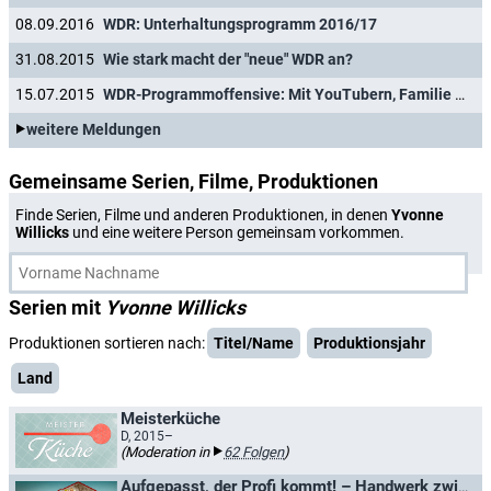
08.09.2016
WDR: Unterhaltungsprogramm 2016/17
31.08.2015
Wie stark macht der "neue" WDR an?
15.07.2015
WDR-Programmoffensive: Mit YouTubern, Familie Mockridge und sozialen Experimenten auf der Jagd nach jungen Zuschauern
weitere Meldungen
Gemeinsame Serien, Filme, Produktionen
Finde Serien, Filme und anderen Produktionen, in denen
Yvonne
Willicks
und eine weitere Person gemeinsam vorkommen.
Serien mit
Yvonne Willicks
Produktionen sortieren nach:
Titel/Name
Produktionsjahr
Land
Meisterküche
D, 2015–
(Moderation in
62 Folgen
)
Aufgepasst, der Profi kommt! – Handwerk zwischen Hit und Horror