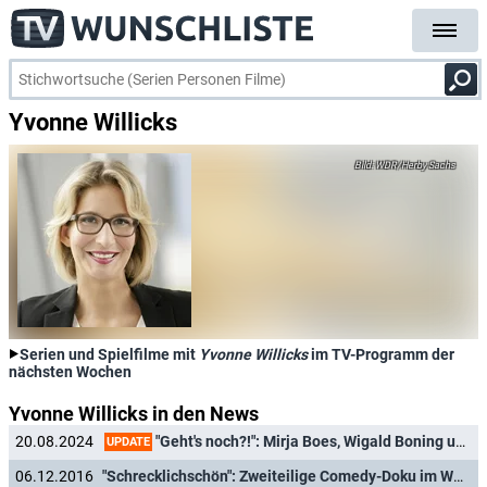
Yvonne Willicks
WDR/Herby Sachs
Serien und Spielfilme mit
Yvonne Willicks
im TV-Programm der
nächsten Wochen
Yvonne Willicks in den News
"Geht's noch?!": Mirja Boes, Wigald Boning und Olaf Schubert machen neue Sat.1-Verbrauchershow
20.08.2024
UPDATE
06.12.2016
"Schrecklichschön": Zweiteilige Comedy-Doku im WDR-Vorweihnachtsprogramm