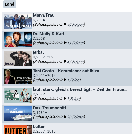
Land
Mann/Frau
D, 2014
(Schauspielerin in
50 Folgen
)
Dr. Molly & Karl
D, 2008
(Schauspielerin in
11 Folgen
)
jerks.
D, 2017–2023
(Schauspielerin in
37 Folgen
)
Toni Costa - Kommissar auf Ibiza
D, 2011–2012
(Schauspielerin in
1 Folge
)
laut. stark. gleich. berechtigt. – Zeit der Frauen - mit Collien Ulmen-Fernandes
D, 2022
(Schauspielerin in
1 Folge
)
Das Traumschiff
D, 1981–
(Schauspielerin in
20 Folgen
)
Lutter
D, 2007–2010