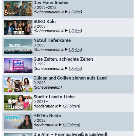
Das Haus Anubis
D, 2009–2012
(Schauspielerin in
1 Folge
)
SOKO Köln
D, 2003–
(Schauspielerin in
1 Folge
)
Notruf Hafenkante
D, 2006–
(Schauspielerin in
1 Folge
)
Gute Zeiten, schlechte Zeiten
D, 1992–
(Schauspielerin in
1 Folge
)
Gülcan und Collien ziehen aufs Land
D, 2008
(Schauspielerin)
Stadt + Land = Liebe
D, 2021–
(Moderation in
12 Folgen
)
HGTVs Beste
D, 2022
(Moderation in
10 Folgen
)
Die Alm – Promischweiß & Edelweiß