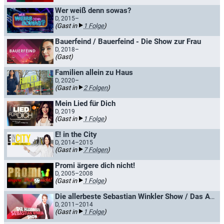
Wer weiß denn sowas?
D, 2015–
(Gast in
1 Folge
)
Bauerfeind / Bauerfeind - Die Show zur Frau
D, 2018–
(Gast)
Familien allein zu Haus
D, 2020–
(Gast in
2 Folgen
)
Mein Lied für Dich
D, 2019
(Gast in
1 Folge
)
E! in the City
D, 2014–2015
(Gast in
7 Folgen
)
Promi ärgere dich nicht!
D, 2005–2008
(Gast in
1 Folge
)
Die allerbeste Sebastian Winkler Show / Das Allerbeste aus der allerbesten Sebastian Winkler Show
D, 2011–2014
(Gast in
1 Folge
)