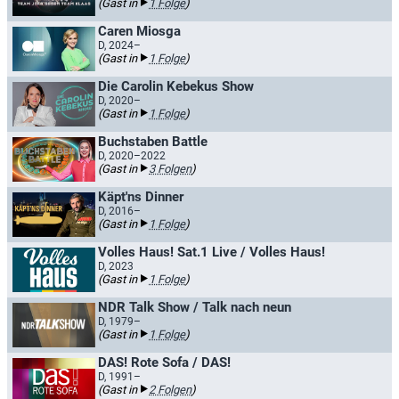
(Gast in
1 Folge
)
Caren Miosga
D, 2024–
(Gast in
1 Folge
)
Die Carolin Kebekus Show
D, 2020–
(Gast in
1 Folge
)
Buchstaben Battle
D, 2020–2022
(Gast in
3 Folgen
)
Käpt'ns Dinner
D, 2016–
(Gast in
1 Folge
)
Volles Haus! Sat.1 Live / Volles Haus!
D, 2023
(Gast in
1 Folge
)
NDR Talk Show / Talk nach neun
D, 1979–
(Gast in
1 Folge
)
DAS! Rote Sofa / DAS!
D, 1991–
(Gast in
2 Folgen
)