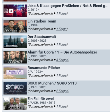
Joko & Klaas gegen ProSieben / Not & Elend gegen ProSieben
D, 2019–
(Schauspielerin in
1 Folge
)
Ein starkes Team
D, 1994–
(Schauspielerin in
1 Folge
)
Der Staatsanwalt
D, 2005–2025
(Schauspielerin in
1 Folge
)
Alarm für Cobra 11 – Die Autobahnpolizei
D, 1996–2026
(Schauspielerin in
3 Folgen
)
Rosamunde Pilcher
D/A, 1993–
(Schauspielerin in
1 Folge
)
SOKO München / SOKO 5113
D, 1978–2020
(Schauspielerin in
2 Folgen
)
Ein Fall für zwei
D/A/CH, 1981–2013
(Schauspielerin in
1 Folge
)