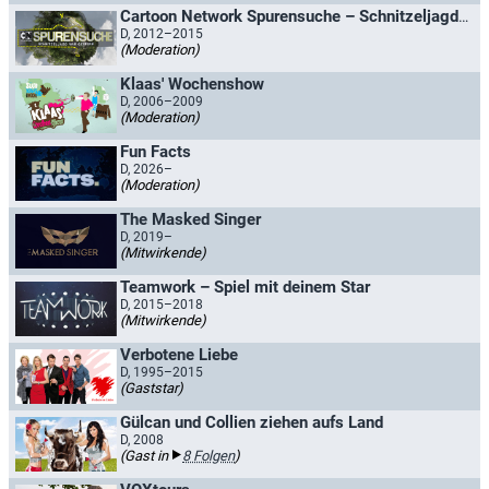
Cartoon Network Spurensuche – Schnitzeljagd war gestern!
D, 2012–2015
(Moderation)
Klaas' Wochenshow
D, 2006–2009
(Moderation)
Fun Facts
D, 2026–
(Moderation)
The Masked Singer
D, 2019–
(Mitwirkende)
Teamwork – Spiel mit deinem Star
D, 2015–2018
(Mitwirkende)
Verbotene Liebe
D, 1995–2015
(Gaststar)
Gülcan und Collien ziehen aufs Land
D, 2008
(Gast in
8 Folgen
)