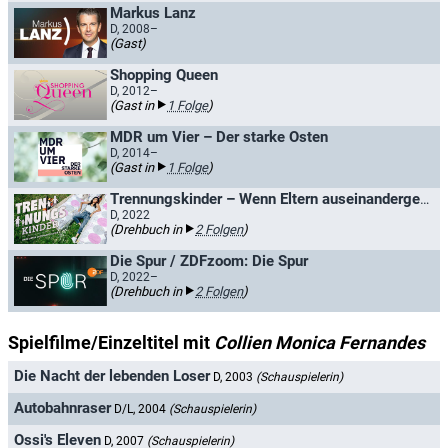
Markus Lanz
D, 2008–
(Gast)
Shopping Queen
D, 2012–
(Gast in
1 Folge
)
MDR um Vier – Der starke Osten
D, 2014–
(Gast in
1 Folge
)
Trennungskinder – Wenn Eltern auseinandergehen
D, 2022
(Drehbuch in
2 Folgen
)
Die Spur / ZDFzoom: Die Spur
D, 2022–
(Drehbuch in
2 Folgen
)
Spielfilme/Einzeltitel mit
Collien Monica Fernandes
Die Nacht der lebenden Loser
D, 2003
(Schauspielerin)
Autobahnraser
D/L, 2004
(Schauspielerin)
Ossi's Eleven
D, 2007
(Schauspielerin)