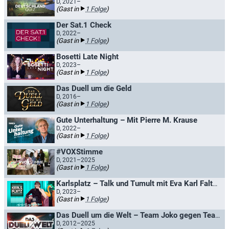
D, 2021–
(Gast in
1 Folge
)
Der Sat.1 Check
D, 2022–
(Gast in
1 Folge
)
Bosetti Late Night
D, 2023–
(Gast in
1 Folge
)
Das Duell um die Geld
D, 2016–
(Gast in
1 Folge
)
Gute Unterhaltung – Mit Pierre M. Krause
D, 2022–
(Gast in
1 Folge
)
#VOXStimme
D, 2021–2025
(Gast in
1 Folge
)
Karlsplatz – Talk und Tumult mit Eva Karl Faltermeier
D, 2023–
(Gast in
1 Folge
)
Das Duell um die Welt – Team Joko gegen Team Klaas / Joko gegen Klaas - Das Duell um die Welt
D, 2012–2025