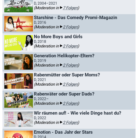
D, 2004–2021
(Moderation in
7 Folgen
)
Starshine - Das Comedy Promi-Magazin
D, 2016
(Moderation in
2 Folgen
)
No More Boys and Girls
D, 2018
(Moderation in
2 Folgen
)
Generation Helikopter-Eltern?
D, 2019
(Moderation in
2 Folgen
)
Rabenmütter oder Super Moms?
D, 2021
(Moderation in
2 Folgen
)
Rabenväter oder Super Dads?
D, 2022–
(Moderation in
2 Folgen
)
Wir räumen auf! - Wie viele Dinge hast du?
D, 2022
(Moderation in
2 Folgen
)
Emotion - Das Jahr der Stars
D, 2014