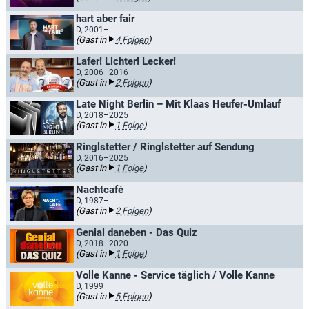
hart aber fair
D, 2001–
(Gast in
4 Folgen
)
Lafer! Lichter! Lecker!
D, 2006–2016
(Gast in
2 Folgen
)
Late Night Berlin – Mit Klaas Heufer-Umlauf
D, 2018–2025
(Gast in
1 Folge
)
Ringlstetter / Ringlstetter auf Sendung
D, 2016–2025
(Gast in
1 Folge
)
Nachtcafé
D, 1987–
(Gast in
2 Folgen
)
Genial daneben - Das Quiz
D, 2018–2020
(Gast in
1 Folge
)
Volle Kanne - Service täglich / Volle Kanne
D, 1999–
(Gast in
5 Folgen
)