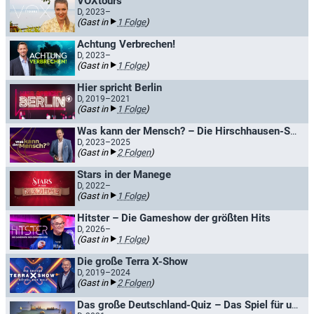
VOXtours
D, 2023–
(Gast in
1 Folge
)
Achtung Verbrechen!
D, 2023–
(Gast in
1 Folge
)
Hier spricht Berlin
D, 2019–2021
(Gast in
1 Folge
)
Was kann der Mensch? – Die Hirschhausen-Show
D, 2023–2025
(Gast in
2 Folgen
)
Stars in der Manege
D, 2022–
(Gast in
1 Folge
)
Hitster – Die Gameshow der größten Hits
D, 2026–
(Gast in
1 Folge
)
Die große Terra X-Show
D, 2019–2024
(Gast in
2 Folgen
)
Das große Deutschland-Quiz – Das Spiel für unser Land