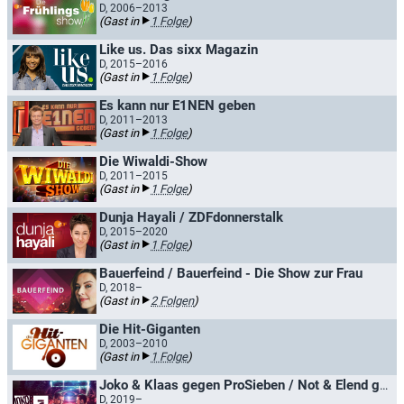
D, 2006–2013
(Gast in
1 Folge
)
Like us. Das sixx Magazin
D, 2015–2016
(Gast in
1 Folge
)
Es kann nur E1NEN geben
D, 2011–2013
(Gast in
1 Folge
)
Die Wiwaldi-Show
D, 2011–2015
(Gast in
1 Folge
)
Dunja Hayali / ZDFdonnerstalk
D, 2015–2020
(Gast in
1 Folge
)
Bauerfeind / Bauerfeind - Die Show zur Frau
D, 2018–
(Gast in
2 Folgen
)
Die Hit-Giganten
D, 2003–2010
(Gast in
1 Folge
)
Joko & Klaas gegen ProSieben / Not & Elend gegen ProSieben
D, 2019–