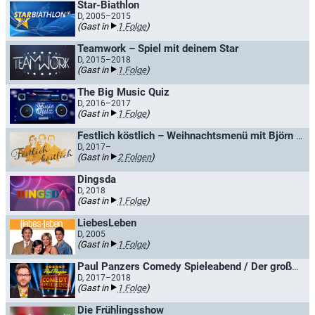
Star-Biathlon
D, 2005–2015
(Gast in
1 Folge
)
Teamwork – Spiel mit deinem Star
D, 2015–2018
(Gast in
1 Folge
)
The Big Music Quiz
D, 2016–2017
(Gast in
1 Folge
)
Festlich köstlich – Weihnachtsmenü mit Björn Freitag & Gästen
D, 2017–
(Gast in
2 Folgen
)
Dingsda
D, 2018
(Gast in
1 Folge
)
LiebesLeben
D, 2005
(Gast in
1 Folge
)
Paul Panzers Comedy Spieleabend / Der große Freitagabend Comedy Spieleabend
D, 2017–2018
(Gast in
1 Folge
)
Die Frühlingsshow