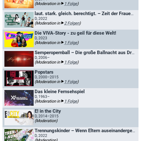
(Moderation in
1 Folge
)
laut. stark. gleich. berechtigt. – Zeit der Frauen - mit Collien Ulmen-Fernandes
D, 2022
(Moderation in
2 Folgen
)
Die VIVA-Story - zu geil für diese Welt!
D, 2023
(Moderation in
1 Folge
)
Semperopernball – Die große Ballnacht aus Dresden
D, 2006–
(Moderation in
1 Folge
)
Popstars
D, 2000–2015
(Moderation in
1 Folge
)
Das kleine Fernsehspiel
D, 1963–
(Moderation in
1 Folge
)
E! in the City
D, 2014–2015
(Moderation)
Trennungskinder – Wenn Eltern auseinandergehen
D, 2022
(Moderation)