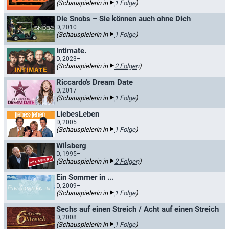
(Schauspielerin in
1 Folge
)
Die Snobs – Sie können auch ohne Dich
D, 2010
(Schauspielerin in
1 Folge
)
Intimate.
D, 2023–
(Schauspielerin in
2 Folgen
)
Riccardo's Dream Date
D, 2017–
(Schauspielerin in
1 Folge
)
LiebesLeben
D, 2005
(Schauspielerin in
1 Folge
)
Wilsberg
D, 1995–
(Schauspielerin in
2 Folgen
)
Ein Sommer in ...
D, 2009–
(Schauspielerin in
1 Folge
)
Sechs auf einen Streich / Acht auf einen Streich
D, 2008–
(Schauspielerin in
1 Folge
)