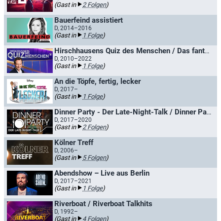
(Gast in
2 Folgen
)
Bauerfeind assistiert
D, 2014–2016
(Gast in
1 Folge
)
Hirschhausens Quiz des Menschen / Das fantastische Quiz des Menschen
D, 2010–2022
(Gast in
1 Folge
)
An die Töpfe, fertig, lecker
D, 2017–
(Gast in
1 Folge
)
Dinner Party - Der Late-Night-Talk / Dinner Party - Marlene lädt zum Talk
D, 2017–2020
(Gast in
2 Folgen
)
Kölner Treff
D, 2006–
(Gast in
5 Folgen
)
Abendshow – Live aus Berlin
D, 2017–2021
(Gast in
1 Folge
)
Riverboat / Riverboat Talkhits
D, 1992–
(Gast in
4 Folgen
)