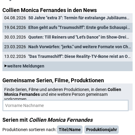
Collien Monica Fernandes in den News
04.08.2026
50 Jahre "extra 3": Termin für extralange Jubiläumsshow steht fest
19.04.2026
Elton geht aufs "Traumschiff": Erste große Schauspielrolle für Moderator
30.03.2026
Quoten: Till Reiners und "Let's Dance" im Show-Dreikampf erfolgreich, Henssler mit Allzeittief
23.03.2026
Nach Vorwürfen: "jerks." und weitere Formate von Christian Ulmen gehen offline
13.02.2026
"Das Traumschiff": Diese Reality-TV-Ikone reist an Ostern mit nach Island
weitere Meldungen
Gemeinsame Serien, Filme, Produktionen
Finde Serien, Filme und anderen Produktionen, in denen
Collien
Monica Fernandes
und eine weitere Person gemeinsam
vorkommen.
Serien mit
Collien Monica Fernandes
Produktionen sortieren nach:
Titel/Name
Produktionsjahr