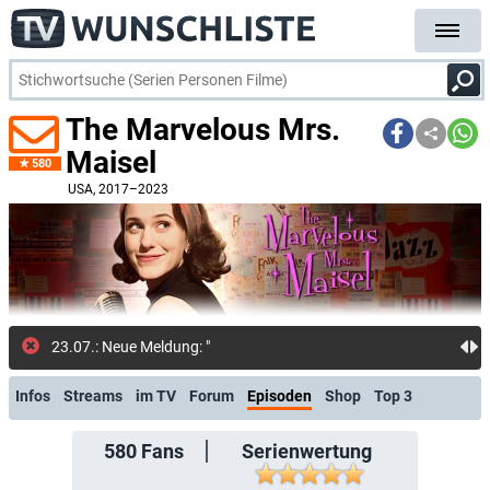
The Marvelous Mrs.
Maisel
580
USA
, 2017–2023
23.07.: Neue Meldung: "Law & Order
Infos
Streams
im TV
Forum
Episoden
Shop
Top 3
580
Fans
Serienwertung