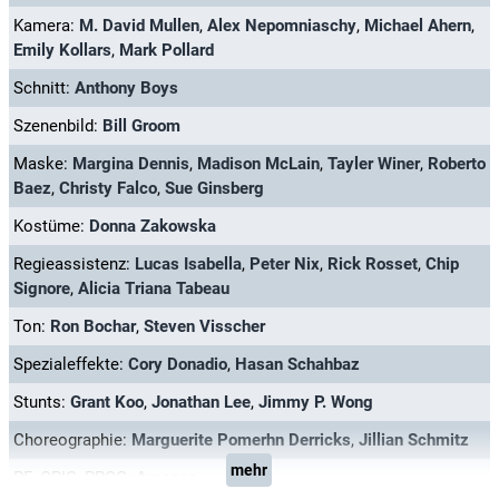
Kamera:
M. David Mullen
,
Alex Nepomniaschy
,
Michael Ahern
,
Emily Kollars
,
Mark Pollard
Schnitt:
Anthony Boys
Szenenbild:
Bill Groom
Maske:
Margina Dennis
,
Madison McLain
,
Tayler Winer
,
Roberto
Baez
,
Christy Falco
,
Sue Ginsberg
Kostüme:
Donna Zakowska
Regieassistenz:
Lucas Isabella
,
Peter Nix
,
Rick Rosset
,
Chip
Signore
,
Alicia Triana Tabeau
Ton:
Ron Bochar
,
Steven Visscher
Spezialeffekte:
Cory Donadio
,
Hasan Schahbaz
Stunts:
Grant Koo
,
Jonathan Lee
,
Jimmy P. Wong
Choreographie:
Marguerite Pomerhn Derricks
,
Jillian Schmitz
mehr
PF_ORIG_PROG:
Amazon