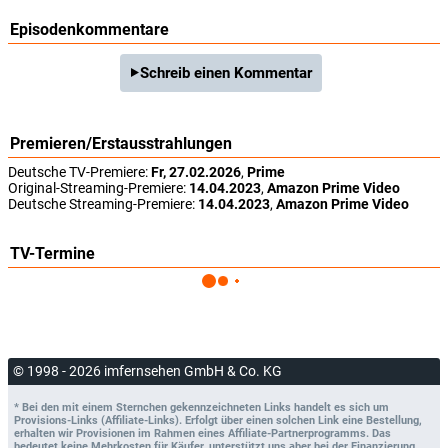
Episodenkommentare
Schreib einen Kommentar
Premieren/Erstausstrahlungen
Deutsche TV-Premiere:
Fr, 27.02.2026
,
Prime
Original-Streaming-Premiere:
14.04.2023
,
Amazon Prime Video
Deutsche Streaming-Premiere:
14.04.2023
,
Amazon Prime Video
TV-Termine
© 1998 - 2026 imfernsehen GmbH & Co. KG
* Bei den mit einem Sternchen gekennzeichneten Links handelt es sich um
Provisions-Links (Affiliate-Links). Erfolgt über einen solchen Link eine Bestellung,
erhalten wir Provisionen im Rahmen eines Affiliate-Partnerprogramms. Das
bedeutet keine Mehrkosten für Käufer, unterstützt uns aber bei der Finanzierung