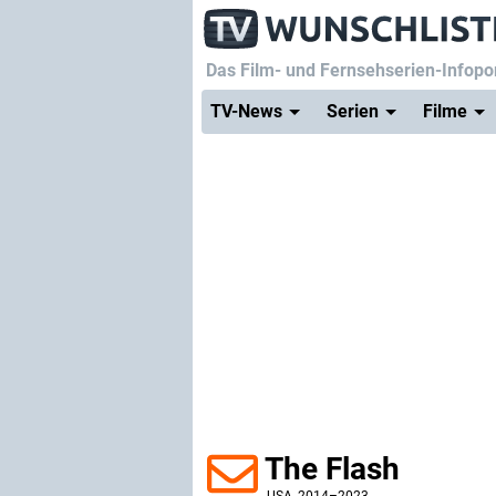
Das Film- und Fernsehserien-Infopor
TV-News
Serien
Filme
The Flash