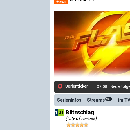
USA
, 2014–2023
5029
Serienticker
02.08.: Neue Folg
Serieninfos
Streams
im T
500+
Blitzschlag
1
01
(City of Heroes)