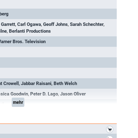
berg
 Garrett
,
Carl Ogawa
,
Geoff Johns
,
Sarah Schechter
,
ilne
,
Berlanti Productions
arner Bros. Television
t Crowell
,
Jabbar Raisani
,
Beth Welch
ssica Goodwin
,
Peter D. Lago
,
Jason Oliver
mehr
el
*
*