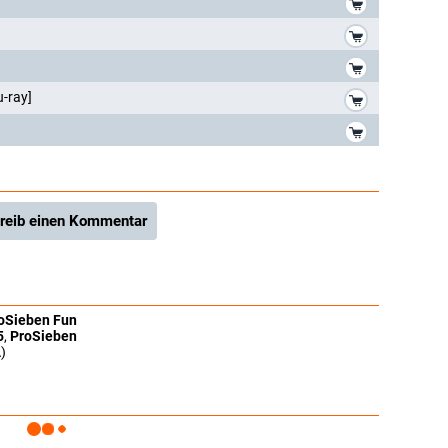
*
*
*
u-ray]
*
reib einen Kommentar
oSieben Fun
5
,
ProSieben
)