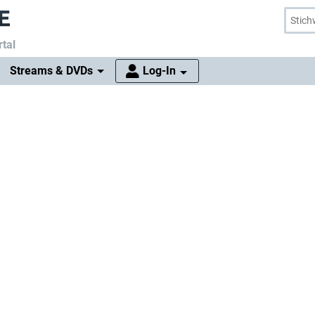
tal
Streams & DVDs
Log-In