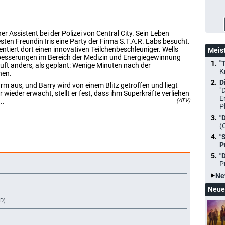
her Assistent bei der Polizei von Central City. Sein Leben
besten Freundin Iris eine Party der Firma S.T.A.R. Labs besucht.
entiert dort einen innovativen Teilchenbeschleuniger. Wells
Meis
rbesserungen im Bereich der Medizin und Energiegewinnung
"
äuft anders, als geplant: Wenige Minuten nach der
K
nen.
D
rm aus, und Barry wird von einem Blitz getroffen und liegt
"
wieder erwacht, stellt er fest, dass ihm Superkräfte verliehen
E
..
(ATV)
P
"
(
"
P
"
P
Ne
Neue
AD