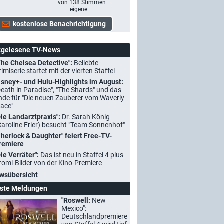
von
138
Stimmen
eigene: –
tgelesene TV-News
The Chelsea Detective":
Beliebte
rimiserie startet mit der vierten Staffel
isney+- und Hulu-Highlights im August:
Death in Paradise", "The Shards" und das
nde für "Die neuen Zauberer vom Waverly
lace"
Die Landarztpraxis":
Dr. Sarah König
Caroline Frier) besucht "Team Sonnenhof"
Sherlock & Daughter" feiert Free-TV-
remiere
Die Verräter":
Das ist neu in Staffel 4 plus
romi-Bilder von der Kino-Premiere
wsübersicht
ste Meldungen
"Roswell:
New
Mexico":
Deutschlandpremiere