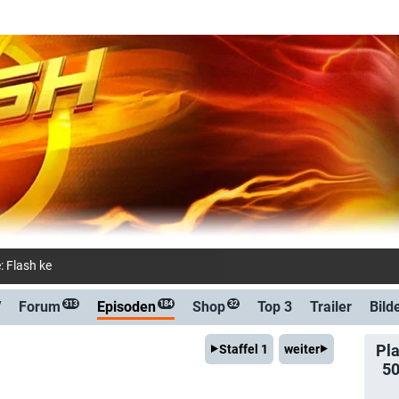
e: Flash kehrt zurück (Amazon Prime Vi
V
Forum
Episoden
Shop
Top 3
Trailer
Bild
313
184
32
Pla
Staffel 1
weiter
5