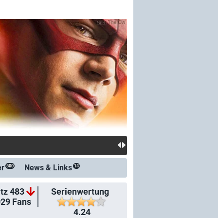
er
News &
Links
500
14
tz 483
Serienwertung
029
Fans
4.24