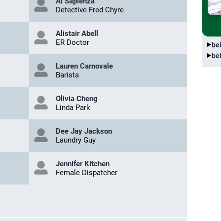
Al Sapienza
Detective Fred Chyre
Alistair Abell
ER Doctor
be
be
Lauren Carnovale
Barista
Olivia Cheng
Linda Park
Dee Jay Jackson
Laundry Guy
Jennifer Kitchen
Female Dispatcher