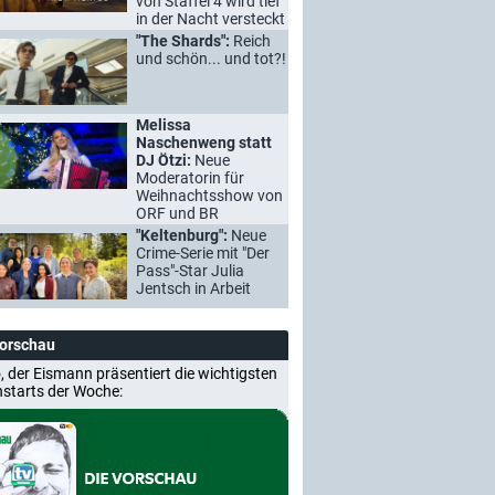
von Staffel 4 wird tief
in der Nacht versteckt
"The Shards":
Reich
und schön... und tot?!
Melissa
Naschenweng statt
DJ Ötzi:
Neue
Moderatorin für
Weihnachtsshow von
ORF und BR
"Keltenburg":
Neue
Crime-Serie mit "Der
Pass"-Star Julia
Jentsch in Arbeit
Vorschau
, der Eismann präsentiert die wichtigsten
nstarts der Woche: