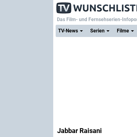
Das Film- und Fernsehserien-Infopor
TV-News
Serien
Filme
Jabbar Raisani