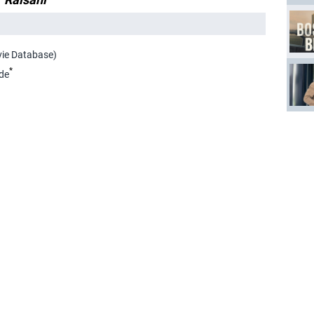
vie Database)
*
de