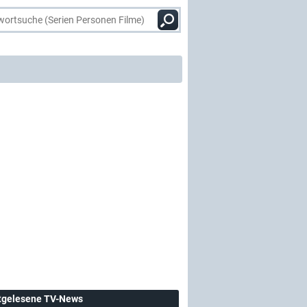
tgelesene TV-News