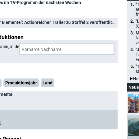
ni
im TV-Programm der nächsten Wochen
"
a
f
"
 Elemente": Actionreicher Trailer zu Staffel 2 veröffentlicht
(
M
duktionen
N
v
onen, in denen
Jabbar Raisani
und eine weitere Person
"
T
E
"
M
Ne
Produktionsjahr
Land
Neue
emente
)
 Raisani