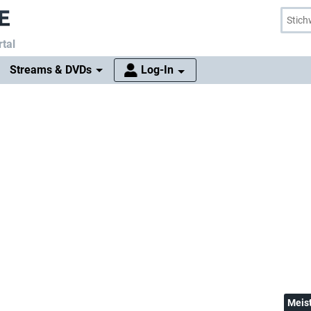
tal
Streams & DVDs
Log-In
Meis