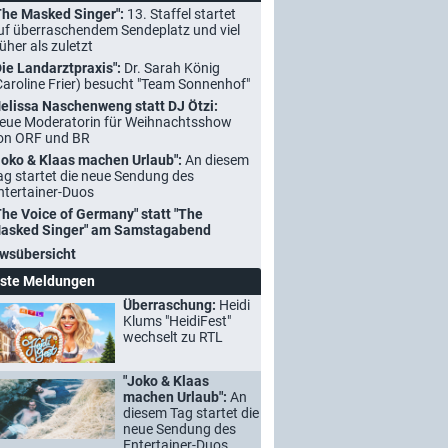
The Masked Singer":
13. Staffel startet
uf überraschendem Sendeplatz und viel
rüher als zuletzt
Die Landarztpraxis":
Dr. Sarah König
Caroline Frier) besucht "Team Sonnenhof"
elissa Naschenweng statt DJ Ötzi:
eue Moderatorin für Weihnachtsshow
on ORF und BR
Joko & Klaas machen Urlaub":
An diesem
ag startet die neue Sendung des
ntertainer-Duos
The Voice of Germany" statt "The
asked Singer" am Samstagabend
wsübersicht
ste Meldungen
Überraschung:
Heidi
Klums "HeidiFest"
wechselt zu RTL
"Joko & Klaas
machen Urlaub":
An
diesem Tag startet die
neue Sendung des
Entertainer-Duos