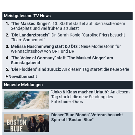
Meistgelesene TV-News
"The Masked Singer":
13. Staffel startet auf überraschendem
Sendeplatz und viel früher als zuletzt
"Die Landarztpraxis":
Dr. Sarah König (Caroline Frier) besucht
"Team Sonnenhof"
Melissa Naschenweng statt DJ Ötzi:
Neue Moderatorin für
Weihnachtsshow von ORF und BR
"The Voice of Germany" statt "The Masked Singer" am
Samstagabend
"Die Flodders" sind zurück:
An diesem Tag startet die neue Serie
Newsübersicht
Neueste Meldungen
"Joko & Klaas machen Urlaub":
An diesem
Tag startet die neue Sendung des
Entertainer-Duos
Dieser "Blue Bloods"-Veteran besucht
Spin-off "Boston Blue"