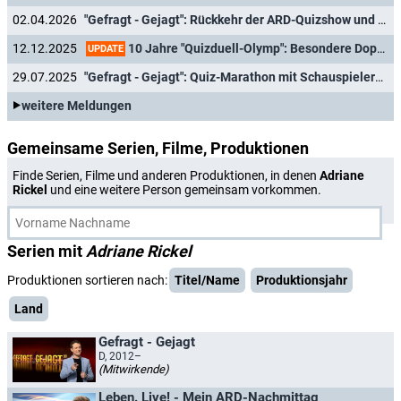
02.04.2026
"Gefragt - Gejagt": Rückkehr der ARD-Quizshow und Jubiläumshighlights
10 Jahre "Quizduell-Olymp": Besondere Doppelfolge zum Jubiläum
12.12.2025
UPDATE
29.07.2025
"Gefragt - Gejagt": Quiz-Marathon mit Schauspielern aus "Game of Thrones", "Stromberg", "Tatort" und "Tierärztin Dr. Mertens"
weitere Meldungen
Gemeinsame Serien, Filme, Produktionen
Finde Serien, Filme und anderen Produktionen, in denen
Adriane
Rickel
und eine weitere Person gemeinsam vorkommen.
Serien mit
Adriane Rickel
Produktionen sortieren nach:
Titel/Name
Produktionsjahr
Land
Gefragt - Gejagt
D, 2012–
(Mitwirkende)
Leben. Live! - Mein ARD-Nachmittag