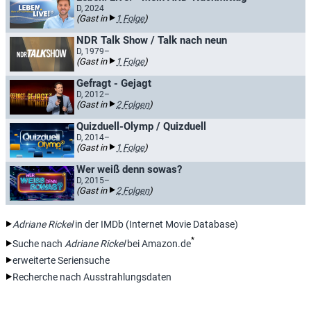
D, 2024
(Gast in
1 Folge
)
NDR Talk Show / Talk nach neun
D, 1979–
(Gast in
1 Folge
)
Gefragt - Gejagt
D, 2012–
(Gast in
2 Folgen
)
Quizduell-Olymp / Quizduell
D, 2014–
(Gast in
1 Folge
)
Wer weiß denn sowas?
D, 2015–
(Gast in
2 Folgen
)
Adriane Rickel
in der IMDb (Internet Movie Database)
*
Suche nach
Adriane Rickel
bei Amazon.de
erweiterte Seriensuche
Recherche nach Ausstrahlungsdaten