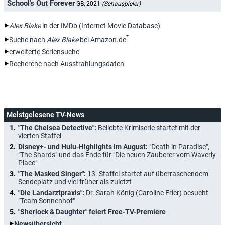
School's Out Forever
GB, 2021
(Schauspieler)
Alex Blake
in der IMDb (Internet Movie Database)
*
Suche nach
Alex Blake
bei Amazon.de
erweiterte Seriensuche
Recherche nach Ausstrahlungsdaten
Meistgelesene TV-News
"The Chelsea Detective":
Beliebte Krimiserie startet mit der
vierten Staffel
Disney+- und Hulu-Highlights im August:
"Death in Paradise",
"The Shards" und das Ende für "Die neuen Zauberer vom Waverly
Place"
"The Masked Singer":
13. Staffel startet auf überraschendem
Sendeplatz und viel früher als zuletzt
"Die Landarztpraxis":
Dr. Sarah König (Caroline Frier) besucht
"Team Sonnenhof"
"Sherlock & Daughter" feiert Free-TV-Premiere
Newsübersicht