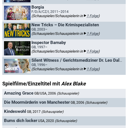
Borgia
F/D/A/CZ/I, 2011–2014
(Schauspieler/Schauspielerin in
1 Folge
)
New Tricks – Die Krimispezialisten
GB, 2003–
(Schauspieler/Schauspielerin in
1 Folge
)
Inspector Barnaby
GB, 1997–
(Schauspieler/Schauspielerin in
1 Folge
)
Silent Witness / Gerichtsmediziner Dr. Leo Dalton
GB, 1996–
(Schauspieler/Schauspielerin in
1 Folge
)
Spielfilme/Einzeltitel mit
Alex Blake
Amazing Grace
GB/USA, 2006
(Schauspieler)
Die Moormörderin von Manchester
GB, 2006
(Schauspieler)
Kindeswohl
GB, 2017
(Schauspieler)
Bums dich locker
USA, 2020
(Schauspieler)