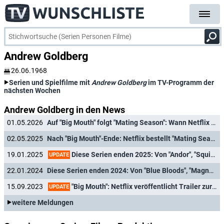
Andrew Goldberg
26.06.1968
Serien und Spielfilme mit
Andrew Goldberg
im TV-Programm der
nächsten Wochen
Andrew Goldberg in den News
01.05.2026
Auf "Big Mouth" folgt "Mating Season": Wann Netflix zur tierischen Paarungszeit bittet
02.05.2025
Nach "Big Mouth"-Ende: Netflix bestellt "Mating Season"
Diese Serien enden 2025: Von "Andor", "Squid Game" bis "Babylon Berlin" und "Stranger Things"
19.01.2025
UPDATE
22.01.2024
Diese Serien enden 2024: Von "Blue Bloods", "Magnum P.I." bis "Young Sheldon"
"Big Mouth": Netflix veröffentlicht Trailer zur siebten Staffel der Comedyserie
15.09.2023
UPDATE
weitere Meldungen