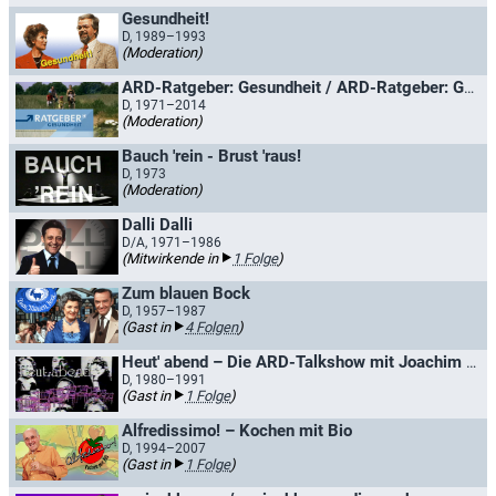
Gesundheit!
D, 1989–1993
(Moderation)
ARD-Ratgeber: Gesundheit / ARD-Ratgeber: Gesundheit/Medizin
D, 1971–2014
(Moderation)
Bauch 'rein - Brust 'raus!
D, 1973
(Moderation)
Dalli Dalli
D/A, 1971–1986
(Mitwirkende in
1 Folge
)
Zum blauen Bock
D, 1957–1987
(Gast in
4 Folgen
)
Heut' abend – Die ARD-Talkshow mit Joachim Fuchsberger
D, 1980–1991
(Gast in
1 Folge
)
Alfredissimo! – Kochen mit Bio
D, 1994–2007
(Gast in
1 Folge
)