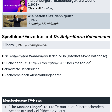
maischberger / maischberger. die woche
D, 2003–
(Gast in
1 Folge
)
Wie hätten Sie's denn gern?
D, 1977
(Sonstige Mitwirkende)
Spielfilme/Einzeltitel mit
Dr. Antje-Katrin Kühnemann
Libero
D, 1973
(Schauspielerin)
Dr. Antje-Katrin Kühnemann
in der IMDb (Internet Movie Database)
*
Suche nach
Dr. Antje-Katrin Kühnemann
bei Amazon.de
erweiterte Seriensuche
Recherche nach Ausstrahlungsdaten
Meistgelesene TV-News
"The Masked Singer":
13. Staffel startet auf überraschendem
Sendeplatz und viel früher als zuletzt