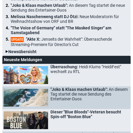
"Joko & Klaas machen Urlaub":
An diesem Tag startet die neue
Sendung des Entertainer-Duos
Melissa Naschenweng statt DJ Ötzi:
Neue Moderatorin für
Weihnachtsshow von ORF und BR
"The Voice of Germany" statt "The Masked Singer" am
Samstagabend
"Akte X:
Jenseits der Wahrheit": Überraschende
UPDATE
Streaming-Premiere für Director's Cut
Newsübersicht
Neueste Meldungen
Überraschung:
Heidi Klums "HeidiFest"
wechselt zu RTL
"Joko & Klaas machen Urlaub":
An diesem
Tag startet die neue Sendung des
Entertainer-Duos
Dieser "Blue Bloods"-Veteran besucht
Spin-off "Boston Blue"