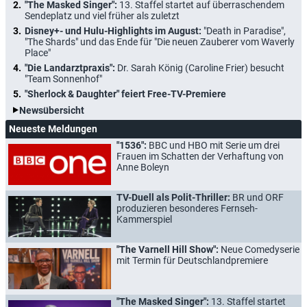
"The Masked Singer":
13. Staffel startet auf überraschendem
Sendeplatz und viel früher als zuletzt
Disney+- und Hulu-Highlights im August:
"Death in Paradise",
"The Shards" und das Ende für "Die neuen Zauberer vom Waverly
Place"
"Die Landarztpraxis":
Dr. Sarah König (Caroline Frier) besucht
"Team Sonnenhof"
"Sherlock & Daughter" feiert Free-TV-Premiere
Newsübersicht
Neueste Meldungen
"1536":
BBC und HBO mit Serie um drei
Frauen im Schatten der Verhaftung von
Anne Boleyn
TV-Duell als Polit-Thriller:
BR und ORF
produzieren besonderes Fernseh-
Kammerspiel
"The Varnell Hill Show":
Neue Comedyserie
mit Termin für Deutschlandpremiere
"The Masked Singer":
13. Staffel startet