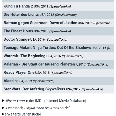
Kung Fu Panda 2
USA, 2011
(Spezialeffekte)
Die Hüter des Lichts
USA, 2012
(Spezialeffekte)
Batman gegen Superman: Dawn of Justice
USA, 2015
(Spezialeffekte)
The Finest Hours
USA, 2015
(Spezialeffekte)
Doctor Strange
USA, 2016
(Spezialeffekte)
Teenage Mutant Ninja Turtles: Out Of the Shadows
USA, 2016
(Spezialeffekte)
Warcraft: The Beginning
USA, 2016
(Spezialeffekte)
Valerian - Die Stadt der tausend Planeten
F, 2017
(Spezialeffekte)
Ready Player One
USA, 2018
(Spezialeffekte)
Aladdin
USA, 2019
(Spezialeffekte)
Star Wars: Der Aufstieg Skywalkers
USA, 2019
(Spezialeffekte)
Jihyun Yoon
in der IMDb (Internet Movie Database)
*
Suche nach
Jihyun Yoon
bei Amazon.de
erweiterte Seriensuche