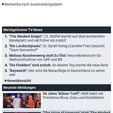
Recherche nach Ausstrahlungsdaten
Meistgelesene TV-News
"The Masked Singer":
13. Staffel startet auf überraschendem
Sendeplatz und viel früher als zuletzt
"Die Landarztpraxis":
Dr. Sarah König (Caroline Frier) besucht
"Team Sonnenhof"
Melissa Naschenweng statt DJ Ötzi:
Neue Moderatorin für
Weihnachtsshow von ORF und BR
"Die Flodders" sind zurück:
An diesem Tag startet die neue Serie
"Baywatch":
Hier wird die Neuauflage in Deutschland zu sehen
sein
Newsübersicht
Neueste Meldungen
50 Jahre "Kölner Treff":
WDR feiert mit
Primetime-Show, Doku und Rückblicken
"The Voice of Germany" statt "The Masked