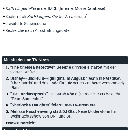
Kath Lingenfelter
in der IMDb (Internet Movie Database)
*
Suche nach
Kath Lingenfelter
bei Amazon.de
erweiterte Seriensuche
Recherche nach Ausstrahlungsdaten
Meistgelesene TV-News
"The Chelsea Detective":
Beliebte Krimiserie startet mit der
vierten Staffel
Disney+- und Hulu-Highlights im August:
"Death in Paradise",
"The Shards" und das Ende für "Die neuen Zauberer vom Waverly
Place"
"Die Landarztpraxis":
Dr. Sarah König (Caroline Frier) besucht
"Team Sonnenhof"
"Sherlock & Daughter" feiert Free-TV-Premiere
Melissa Naschenweng statt DJ Ötzi:
Neue Moderatorin für
Weihnachtsshow von ORF und BR
Newsübersicht