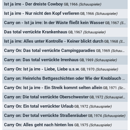
Ist ja irre - Der dreiste Cowboy
GB, 1966
(Schauspieler)
Ist ja irre - Nur nicht den Kopf verlieren
GB, 1966
(Schauspieler)
Carry on - Ist ja irre: In der Wüste fließt kein Wasser
GB, 1967
(Schauspieler)
Das total verrückte Krankenhaus
GB, 1967
(Schauspieler)
Ist ja irre: Alles unter Kontrolle - Keiner blickt durch
GB, 1968
(Schauspieler)
Carry On: Das total verrückte Campingparadies
GB, 1969
(Schauspieler)
Carry on: Das total verrückte Irrenhaus
GB, 1969
(Schauspieler)
Carry On: Ist ja irre - Liebe, Liebe u.s.w.
GB, 1970
(Schauspieler)
Carry on: Heinrichs Bettgeschichten oder Wie der Knoblauch nach England kam
Carry On: Ist ja irre - Ein Streik kommt selten allein
GB, 1971
(Schauspieler)
Carry on: Die total verrückte Oberschwester
GB, 1972
(Schauspieler)
Carry On: Ein total verrückter Urlaub
GB, 1972
(Schauspieler)
Carry on: Der total verrückte Straßenräuber
GB, 1974
(Schauspieler)
Carry On: Alles geht nach hinten los
GB, 1975
(Schauspieler)