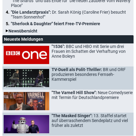
"The Shards" und das Ende für "Die neuen Zauberer vom Waverly
Place"
"Die Landarztpraxis":
Dr. Sarah König (Caroline Frier) besucht
"Team Sonnenhof"
"Sherlock & Daughter" feiert Free-TV-Premiere
Newsübersicht
Neueste Meldungen
"1536":
BBC und HBO mit Serie um drei
Frauen im Schatten der Verhaftung von
Anne Boleyn
TV-Duell als Polit-Thriller:
BR und ORF
produzieren besonderes Fernseh-
Kammerspiel
"The Varnell Hill Show":
Neue Comedyserie
mit Termin für Deutschlandpremiere
"The Masked Singer":
13. Staffel startet
auf überraschendem Sendeplatz und viel
früher als zuletzt