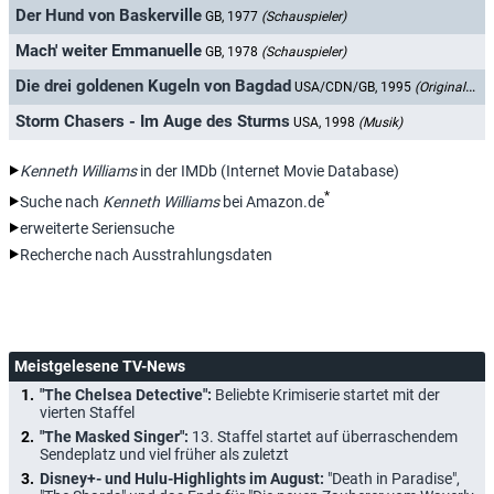
Der Hund von Baskerville
GB, 1977
(Schauspieler)
Mach' weiter Emmanuelle
GB, 1978
(Schauspieler)
Die drei goldenen Kugeln von Bagdad
USA/CDN/GB, 1995
(Originalsprecher)
Storm Chasers - Im Auge des Sturms
USA, 1998
(Musik)
Kenneth Williams
in der IMDb (Internet Movie Database)
*
Suche nach
Kenneth Williams
bei Amazon.de
erweiterte Seriensuche
Recherche nach Ausstrahlungsdaten
Meistgelesene TV-News
"The Chelsea Detective":
Beliebte Krimiserie startet mit der
vierten Staffel
"The Masked Singer":
13. Staffel startet auf überraschendem
Sendeplatz und viel früher als zuletzt
Disney+- und Hulu-Highlights im August:
"Death in Paradise",