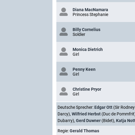
Diana MacNamara
Princess Stephanie
Billy Cornelius
Soldier
Monica Dietrich
Girl
Penny Keen
Girl
Christine Pryor
Girl
Deutsche Sprecher:
Edgar Ott
(Sir Rodney
Darcy),
Wilfried Herbst
(Duc de Pommfrit
Dubarry),
Gerd Duwner
(Bidet),
Katja Not
Regie:
Gerald Thomas