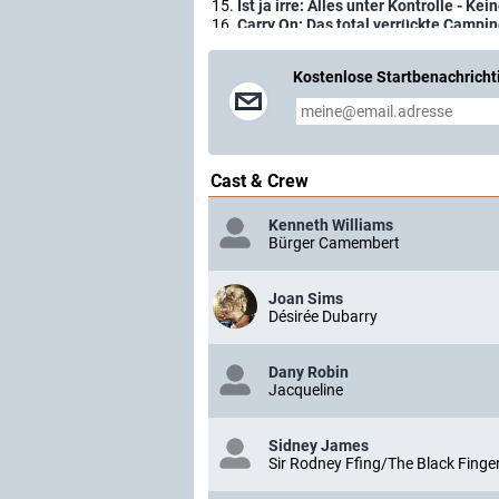
Ist ja irre: Alles unter Kontrolle - Kei
Carry On: Das total verrückte Campi
Carry on: Das total verrückte Irrenha
Carry on: Die total verrückte Königi
Kostenlose Startbenachricht
Carry On: Ist ja irre - Liebe, Liebe u.s.
Carry on: Heinrichs Bettgeschichten
Carry On: Ist ja irre - Ein Streik komm
Carry on: Die total verrückte Obersc
Carry On: Ein total verrückter Urlaub
Carry On: Misswahl auf Englisch
(GB,
Cast & Crew
Carry on: Der total verrückte Straße
Carry On: Alles geht nach hinten los
Kenneth Williams
Carry On: Retter der Nation
(GB, 197
Bürger Camembert
Mach' weiter Emmanuelle
(GB, 1978)
Mach's nochmal, Columbus!
(GB, 199
Joan Sims
Désirée Dubarry
Dany Robin
Jacqueline
Sidney James
Sir Rodney Ffing/The Black Finger