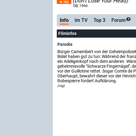
(Don't Lose Your Head)
162
GB
, 1966
Info
im TV
Top 3
Forum
0
Filminfos
Parodie
Bürger Camembert von der Geheimpolizeit 
Bidet haben gut zu tun: Während der franz
ein Adeligenkopf nach dem anderen. Wäre 
geheimnisvolle "Schwarze Fingernägel", der
vor der Guillotine rettet. Sogar Comte de 
Oberhaupt, bewahrt dieser vor der Hinrich
Robespierre fordert Aufklärung.
(rog)