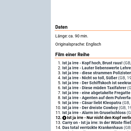
Daten
Länge: ca. 90 min.
Originalsprache:
Englisch
Film einer Reihe
Ist ja irre - Kopf hoch, Brust raus!
(GB
Ist ja irre - Lauter liebenswerte Lehre
Ist ja irre - diese strammen Poliziste
Ist ja irre - Nicht so toll, Süßer
(GB, 1
Ist ja irre - Der Schiffskoch ist seekr
Ist ja irre - Diese müden Taxifahrer
(
Ist ja irre - eine abgetakelte Fregatte
Ist ja irre - Agenten auf dem Pulverfa
Ist ja irre - Cäsar liebt Kleopatra
(GB,
Ist ja irre - Der dreiste Cowboy
(GB, 1
Ist ja irre - Alarm im Gruselschloss
(G
Ist ja irre - Nur nicht den Kopf verl
Carry on - Ist ja irre: In der Wüste fl
Das total verrückte Krankenhaus
(GB