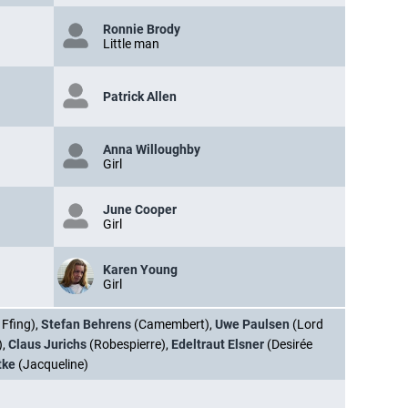
Ronnie Brody
Little man
Patrick Allen
Anna Willoughby
Girl
June Cooper
Girl
Karen Young
Girl
 Ffing),
Stefan Behrens
(Camembert),
Uwe Paulsen
(Lord
),
Claus Jurichs
(Robespierre),
Edeltraut Elsner
(Desirée
tke
(Jacqueline)