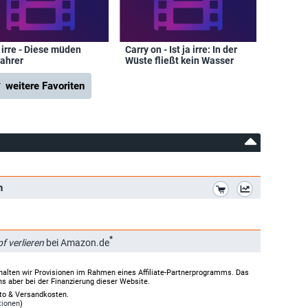
a irre - Diese müden
Carry on - Ist ja irre: In der
fahrer
Wüste fließt kein Wasser
 weitere Favoriten
*
n
*
pf verlieren
bei Amazon.de
halten wir Provisionen im Rahmen eines Affiliate-Partnerprogramms. Das
ns aber bei der Finanzierung dieser Website.
rto & Versandkosten.
tionen
)