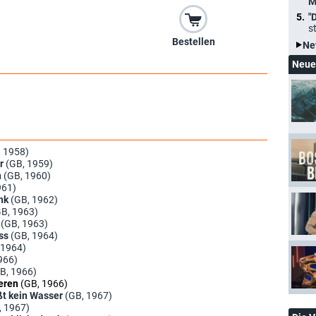
M
"
s
Bestellen
Ne
Neue
, 1958)
r
(GB, 1959)
n
(GB, 1960)
961)
ank
(GB, 1962)
GB, 1963)
(GB, 1963)
ss
(GB, 1964)
 1964)
966)
B, 1966)
ieren
(GB, 1966)
ießt kein Wasser
(GB, 1967)
, 1967)