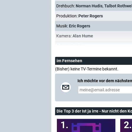
Drehbuch:
Norman Hudis
,
Talbot Rothwel
Produktion:
Peter Rogers
Musik:
Eric Rogers
Kamera:
Alan Hume
Schnitt:
Rod Keys
im Fernsehen
(Bisher) keine TV-Termine bekannt.
Ich möchte vor dem nächsten
Die Top 3 der Ist ja irre - Nur nicht den 