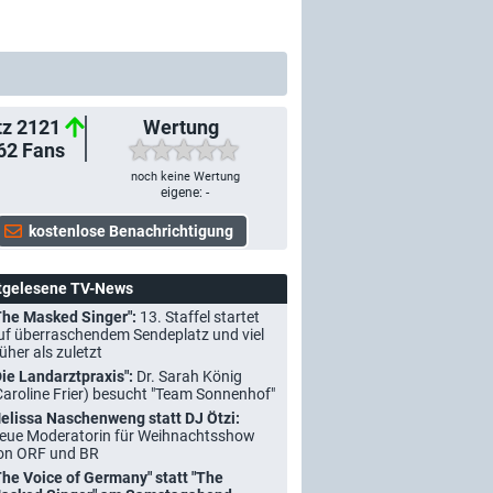
tz 2121
Wertung
62
Fans
noch keine Wertung
eigene: -
tgelesene TV-News
The Masked Singer":
13. Staffel startet
uf überraschendem Sendeplatz und viel
rüher als zuletzt
Die Landarztpraxis":
Dr. Sarah König
Caroline Frier) besucht "Team Sonnenhof"
elissa Naschenweng statt DJ Ötzi:
eue Moderatorin für Weihnachtsshow
on ORF und BR
The Voice of Germany" statt "The