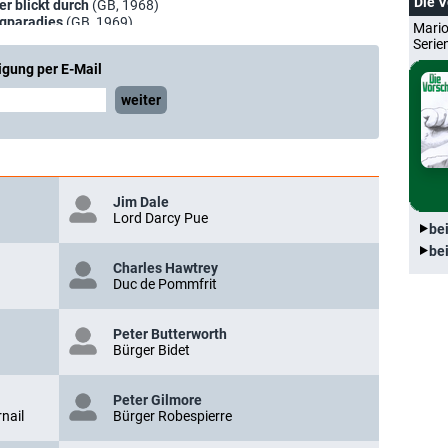
Die 
ner blickt durch
(GB, 1968)
ngparadies
(GB, 1969)
Mario
us
(GB, 1969)
Serie
n der Amazonen
(GB, 1969)
igung per E-Mail
w.
(GB, 1970)
 oder Wie der Knoblauch nach England kam
(GB, 1971)
weiter
t selten allein
(GB, 1971)
hwester
(GB, 1972)
(GB, 1972)
 1973)
nräuber
(GB, 1974)
(GB, 1975)
Jim Dale
6)
Lord Darcy Pue
be
2)
be
Charles Hawtrey
Duc de Pommfrit
Peter Butterworth
Bürger Bidet
Peter Gilmore
nail
Bürger Robespierre