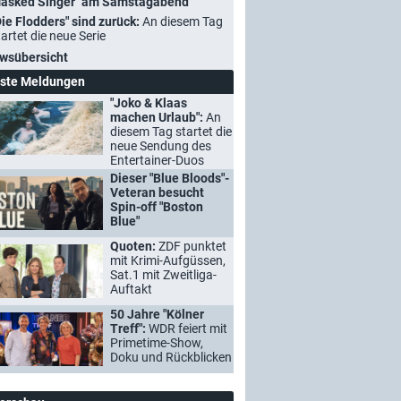
asked Singer" am Samstagabend
Die Flodders" sind zurück:
An diesem Tag
tartet die neue Serie
wsübersicht
ste Meldungen
"Joko & Klaas
machen Urlaub":
An
diesem Tag startet die
neue Sendung des
Entertainer-Duos
Dieser "Blue Bloods"-
Veteran besucht
Spin-off "Boston
Blue"
Quoten:
ZDF punktet
mit Krimi-Aufgüssen,
Sat.1 mit Zweitliga-
Auftakt
50 Jahre "Kölner
Treff":
WDR feiert mit
Primetime-Show,
Doku und Rückblicken