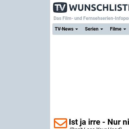
Das Film- und Fernsehserien-Infopor
TV-News
Serien
Filme
Ist ja irre - Nur 