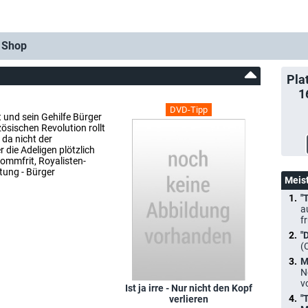
Shop
Pla
1
DVD-Tipp
und sein Gehilfe Bürger
ösischen Revolution rollt
da nicht der
 die Adeligen plötzlich
Pommfrit, Royalisten-
tung - Bürger
Meis
"
a
f
"
(
M
N
v
Ist ja irre - Nur nicht den Kopf
"
verlieren