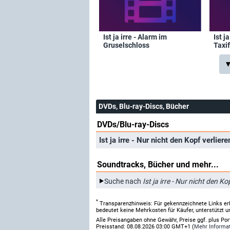
Ist ja irre - Alarm im
Ist j
Gruselschloss
Taxi
▼
DVDs, Blu-ray-Discs, Bücher
DVDs/Blu-ray-Discs
Ist ja irre - Nur nicht den Kopf verliere
Soundtracks, Bücher und mehr...
Suche nach
Ist ja irre - Nur nicht den Ko
*
Transparenzhinweis: Für gekennzeichnete Links er
bedeutet keine Mehrkosten für Käufer, unterstützt u
Alle Preisangaben ohne Gewähr, Preise ggf. plus Po
Preisstand: 08.08.2026 03:00 GMT+1 (
Mehr Informa