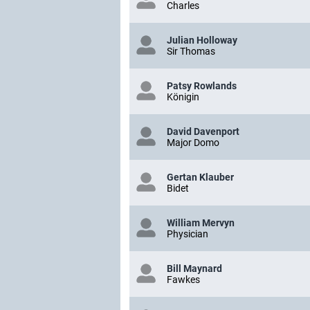
Charles
Julian Holloway
Sir Thomas
Patsy Rowlands
Königin
David Davenport
Major Domo
Gertan Klauber
Bidet
William Mervyn
Physician
Bill Maynard
Fawkes