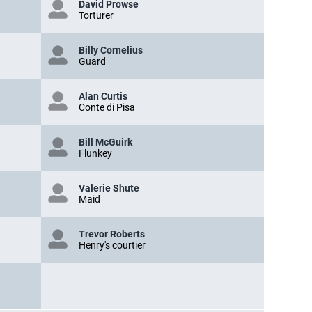
David Prowse
Torturer
Billy Cornelius
Guard
Alan Curtis
Conte di Pisa
Bill McGuirk
Flunkey
Valerie Shute
Maid
Trevor Roberts
Henry's courtier