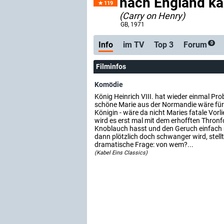
nach England k
119
(Carry on Henry)
GB
, 1971
Info
im TV
Top 3
Forum
0
Filminfos
Komödie
König Heinrich VIII. hat wieder einmal Pro
schöne Marie aus der Normandie wäre für 
Königin - wäre da nicht Maries fatale Vorl
wird es erst mal mit dem erhofften Thronfo
Knoblauch hasst und den Geruch einfach n
dann plötzlich doch schwanger wird, stellt 
dramatische Frage: von wem?...
(Kabel Eins Classics)