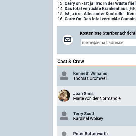
Carry on - Ist ja irre: In der Wüste fl
Das total verrückte Krankenhaus
(GB
Ist ja irre: Alles unter Kontrolle - Kei
Carry On: Das total verrückte Campi
Carry on: Das total verrückte Irrenha
Carry on: Die total verrückte Königi
Kostenlose Startbenachricht
Carry On: Ist ja irre - Liebe, Liebe u.s.
Carry on: Heinrichs Bettgeschich
Carry On: Ist ja irre - Ein Streik komm
Carry on: Die total verrückte Obersc
Carry On: Ein total verrückter Urlaub
Carry On: Misswahl auf Englisch
(GB,
Cast & Crew
Carry on: Der total verrückte Straße
Carry On: Alles geht nach hinten los
Kenneth Williams
Carry On: Retter der Nation
(GB, 197
Thomas Cromwell
Mach' weiter Emmanuelle
(GB, 1978)
Mach's nochmal, Columbus!
(GB, 199
Joan Sims
Marie von der Normandie
Terry Scott
Kardinal Wolsey
Peter Butterworth