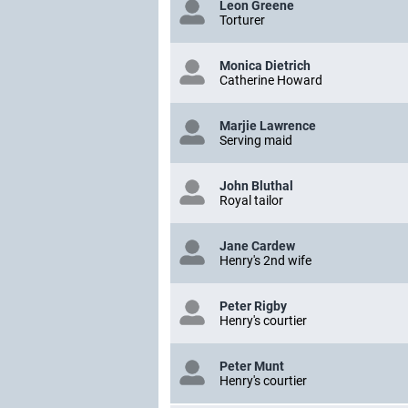
Leon Greene
Torturer
Monica Dietrich
Catherine Howard
Marjie Lawrence
Serving maid
John Bluthal
Royal tailor
Jane Cardew
Henry's 2nd wife
Peter Rigby
Henry's courtier
Peter Munt
Henry's courtier