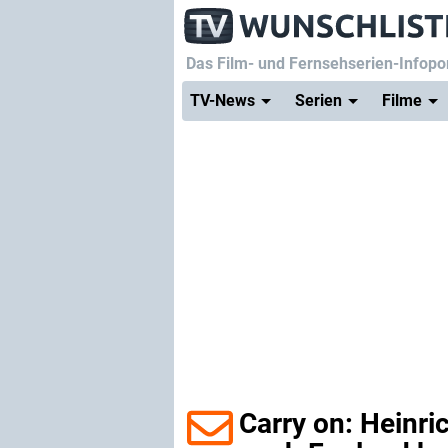
Das Film- und Fernsehserien-Infopor
TV-News
Serien
Filme
Carry on: Heinr