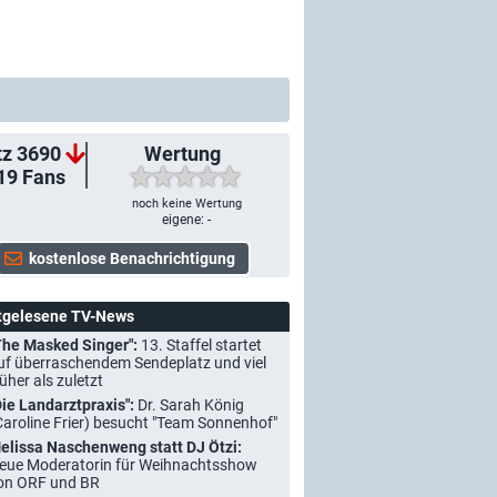
tz 3690
Wertung
19
Fans
noch keine Wertung
eigene: -
tgelesene TV-News
The Masked Singer":
13. Staffel startet
uf überraschendem Sendeplatz und viel
rüher als zuletzt
Die Landarztpraxis":
Dr. Sarah König
Caroline Frier) besucht "Team Sonnenhof"
elissa Naschenweng statt DJ Ötzi:
eue Moderatorin für Weihnachtsshow
on ORF und BR