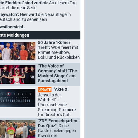
Die Flodders" sind zurück:
An diesem Tag
tartet die neue Serie
Baywatch":
Hier wird die Neuauflage in
eutschland zu sehen sein
wsübersicht
ste Meldungen
50 Jahre "Kölner
Treff":
WDR feiert mit
Primetime-Show,
Doku und Rückblicken
"The Voice of
Germany" statt "The
Masked Singer" am
Samstagabend
"Akte X:
UPDATE
Jenseits der
Wahrheit":
Überraschende
Streaming-Premiere
für Director's Cut
"ZDF-Fernsehgarten -
Das Quiz":
Diese
Gäste spielen gegen
Kiwi in der