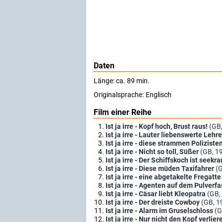
Daten
Länge: ca. 89 min.
Originalsprache:
Englisch
Film einer Reihe
Ist ja irre - Kopf hoch, Brust raus!
(GB
Ist ja irre - Lauter liebenswerte Lehre
Ist ja irre - diese strammen Poliziste
Ist ja irre - Nicht so toll, Süßer
(GB, 1
Ist ja irre - Der Schiffskoch ist seekr
Ist ja irre - Diese müden Taxifahrer
(
Ist ja irre - eine abgetakelte Fregatte
Ist ja irre - Agenten auf dem Pulverfa
Ist ja irre - Cäsar liebt Kleopatra
(GB,
Ist ja irre - Der dreiste Cowboy
(GB, 1
Ist ja irre - Alarm im Gruselschloss
(G
Ist ja irre - Nur nicht den Kopf verlier