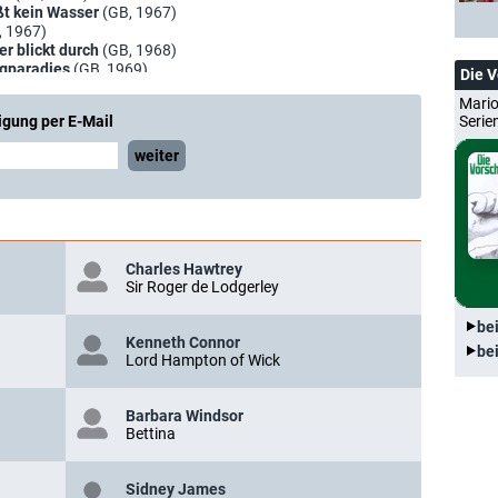
ießt kein Wasser
(GB, 1967)
, 1967)
ner blickt durch
(GB, 1968)
ngparadies
(GB, 1969)
Die 
us
(GB, 1969)
Mario
n der Amazonen
(GB, 1969)
igung per E-Mail
Serie
w.
(GB, 1970)
ten oder Wie der Knoblauch nach England kam
(GB, 1971)
weiter
t selten allein
(GB, 1971)
hwester
(GB, 1972)
(GB, 1972)
 1973)
nräuber
(GB, 1974)
(GB, 1975)
Charles Hawtrey
6)
Sir Roger de Lodgerley
2)
be
Kenneth Connor
be
Lord Hampton of Wick
Barbara Windsor
Bettina
Sidney James