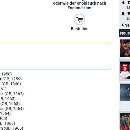
"
oder wie der Knoblauch nach
s
England kam
"
D
Ne
Bestellen
Neue
, 1958)
r
(GB, 1959)
n
(GB, 1960)
961)
ank
(GB, 1962)
GB, 1963)
(GB, 1963)
ss
(GB, 1964)
 1964)
966)
B, 1966)
en
(GB, 1966)