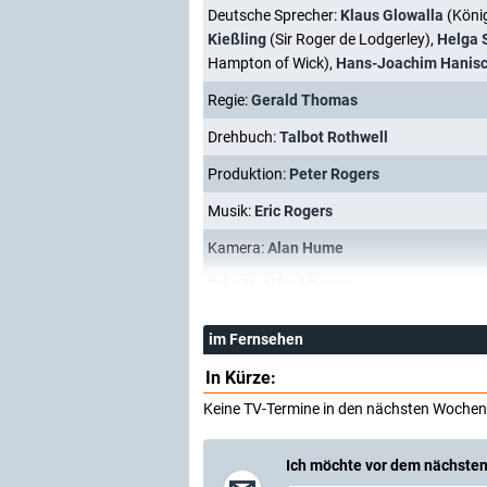
Deutsche Sprecher:
Klaus Glowalla
(König
Kießling
(Sir Roger de Lodgerley),
Helga 
Hampton of Wick),
Hans-Joachim Hanis
Regie:
Gerald Thomas
Drehbuch:
Talbot Rothwell
Produktion:
Peter Rogers
Musik:
Eric Rogers
Kamera:
Alan Hume
Schnitt:
Alfred Roome
im Fernsehen
In Kürze:
Keine TV-Termine in den nächsten Wochen
Ich möchte vor dem nächsten