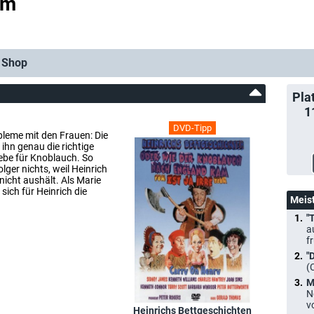
am
Shop
Pla
1
DVD-Tipp
bleme mit den Frauen: Die
ihn genau die richtige
iebe für Knoblauch. So
lger nichts, weil Heinrich
icht aushält. Als Marie
sich für Heinrich die
Meis
"
a
f
"
(
M
N
v
Heinrichs Bettgeschichten