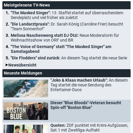
Meistgelesene TV-News
"The Masked Singer":
13. Staffel startet auf überraschendem
Sendeplatz und viel früher als zuletzt
"Die Landarztpraxis":
Dr. Sarah König (Caroline Frier) besucht
"Team Sonnenhof"
Melissa Naschenweng statt DJ Ötzi:
Neue Moderatorin für
Weihnachtsshow von ORF und BR
"The Voice of Germany" statt "The Masked Singer" am
Samstagabend
"Die Flodders" sind zurück:
An diesem Tag startet die neue Serie
Newsübersicht
Neueste Meldungen
"Joko & Klaas machen Urlaub":
An diesem
Tag startet die neue Sendung des
Entertainer-Duos
Dieser "Blue Bloods"-Veteran besucht
Spin-off "Boston Blue"
Quoten:
ZDF punktet mit Krimi-Aufgüssen,
Sat.1 mit Zweitliga-Auftakt