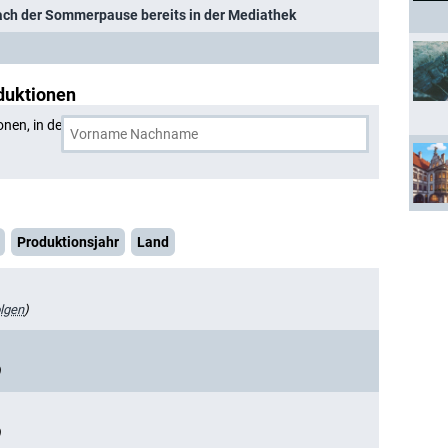
nach der Sommerpause bereits in der Mediathek
duktionen
onen, in denen
Maria Fuchs
und eine weitere Person
Produktionsjahr
Land
lgen
)
)
)