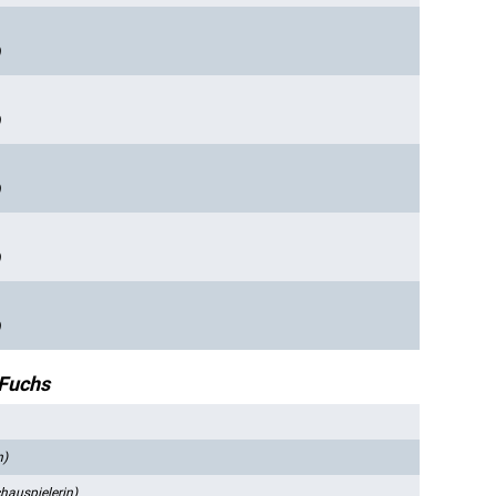
)
)
)
)
)
Fuchs
n)
hauspielerin)