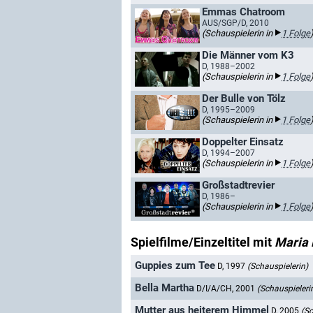
Emmas Chatroom
AUS/SGP/D, 2010
(Schauspielerin in
1 Folge
Die Männer vom K3
D, 1988–2002
(Schauspielerin in
1 Folge
Der Bulle von Tölz
D, 1995–2009
(Schauspielerin in
1 Folge
Doppelter Einsatz
D, 1994–2007
(Schauspielerin in
1 Folge
Großstadtrevier
D, 1986–
(Schauspielerin in
1 Folge
Spielfilme/Einzeltitel mit
Maria 
Guppies zum Tee
D, 1997
(Schauspielerin)
Bella Martha
D/I/A/CH, 2001
(Schauspieleri
Mutter aus heiterem Himmel
D, 2005
(Sc