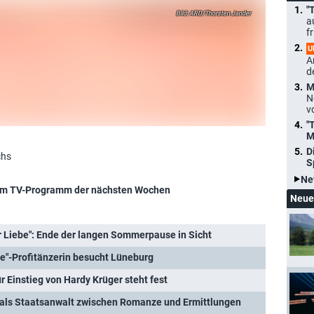
"
ARD/Thorsten Jander
a
f
U
A
d
M
N
v
"
M
D
chs
S
Ne
m TV-Programm der nächsten Wochen
Neue
r Liebe": Ende der langen Sommerpause in Sicht
ce"-Profitänzerin besucht Lüneburg
ür Einstieg von Hardy Krüger steht fest
r als Staatsanwalt zwischen Romanze und Ermittlungen