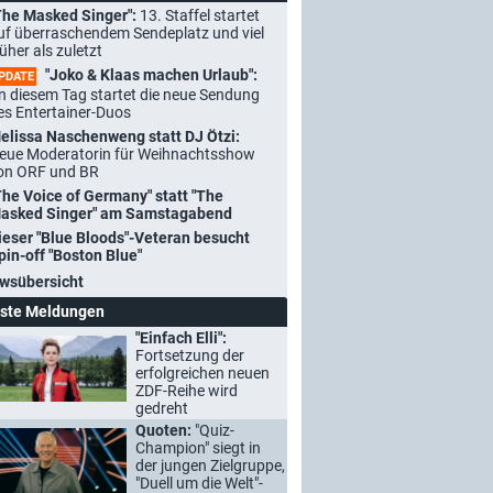
The Masked Singer":
13. Staffel startet
uf überraschendem Sendeplatz und viel
rüher als zuletzt
"Joko & Klaas machen Urlaub":
PDATE
n diesem Tag startet die neue Sendung
es Entertainer-Duos
elissa Naschenweng statt DJ Ötzi:
eue Moderatorin für Weihnachtsshow
on ORF und BR
The Voice of Germany" statt "The
asked Singer" am Samstagabend
ieser "Blue Bloods"-Veteran besucht
pin-off "Boston Blue"
wsübersicht
ste Meldungen
"Einfach Elli":
Fortsetzung der
erfolgreichen neuen
ZDF-Reihe wird
gedreht
Quoten:
"Quiz-
Champion" siegt in
der jungen Zielgruppe,
"Duell um die Welt"-