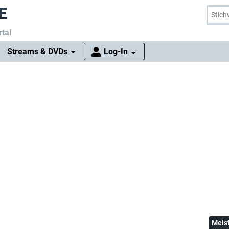
tal
Streams & DVDs
Log-In
Meis