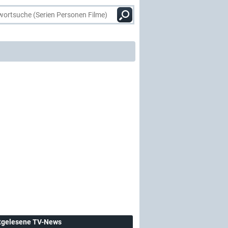
tgelesene TV-News