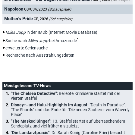
Napoleon
GB/USA, 2023
(Schauspieler)
Mother's Pride
GB, 2026
(Schauspieler)
Miles Jupp
in der IMDb (Internet Movie Database)
*
Suche nach
Miles Jupp
bei Amazon.de
erweiterte Seriensuche
Recherche nach Ausstrahlungsdaten
Meistgelesene TV-News
"The Chelsea Detective":
Beliebte Krimiserie startet mit der
vierten Staffel
Disney+- und Hulu-Highlights im August:
"Death in Paradise",
"The Shards" und das Ende für "Die neuen Zauberer vom Waverly
Place"
"The Masked Singer":
13. Staffel startet auf überraschendem
Sendeplatz und viel früher als zuletzt
"Die Landarztpraxis":
Dr. Sarah König (Caroline Frier) besucht