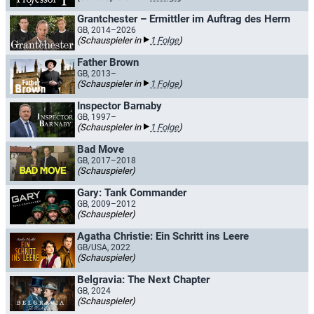
Grantchester – Ermittler im Auftrag des Herrn
GB, 2014–2026
(Schauspieler in
1 Folge
)
Father Brown
GB, 2013–
(Schauspieler in
1 Folge
)
Inspector Barnaby
GB, 1997–
(Schauspieler in
1 Folge
)
Bad Move
GB, 2017–2018
(Schauspieler)
Gary: Tank Commander
GB, 2009–2012
(Schauspieler)
Agatha Christie: Ein Schritt ins Leere
GB/USA, 2022
(Schauspieler)
Belgravia: The Next Chapter
GB, 2024
(Schauspieler)