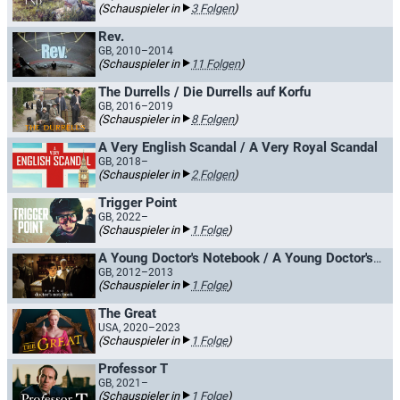
(Schauspieler in
3 Folgen
)
Rev.
GB, 2010–2014
(Schauspieler in
11 Folgen
)
The Durrells / Die Durrells auf Korfu
GB, 2016–2019
(Schauspieler in
8 Folgen
)
A Very English Scandal / A Very Royal Scandal
GB, 2018–
(Schauspieler in
2 Folgen
)
Trigger Point
GB, 2022–
(Schauspieler in
1 Folge
)
A Young Doctor's Notebook / A Young Doctor's Notebook & Other Stories
GB, 2012–2013
(Schauspieler in
1 Folge
)
The Great
USA, 2020–2023
(Schauspieler in
1 Folge
)
Professor T
GB, 2021–
(Schauspieler in
1 Folge
)