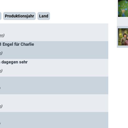
Produktionsjahr
Land
en
)
3 Engel für Charlie
n
)
n dagegen sehr
n
)
)
n
)
)