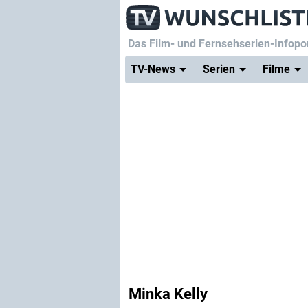
Das Film- und Fernsehserien-Infopor
TV-News
Serien
Filme
Minka Kelly