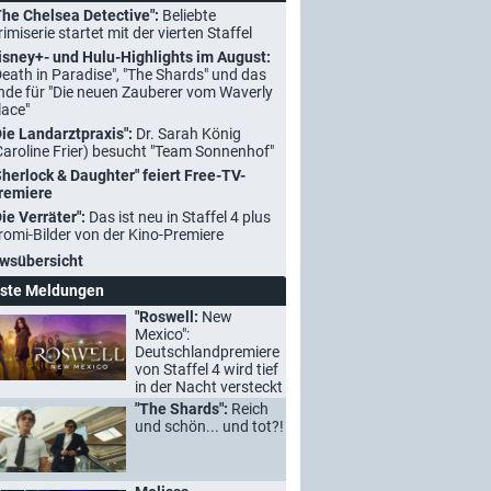
The Chelsea Detective":
Beliebte
rimiserie startet mit der vierten Staffel
isney+- und Hulu-Highlights im August:
Death in Paradise", "The Shards" und das
nde für "Die neuen Zauberer vom Waverly
lace"
Die Landarztpraxis":
Dr. Sarah König
Caroline Frier) besucht "Team Sonnenhof"
Sherlock & Daughter" feiert Free-TV-
remiere
Die Verräter":
Das ist neu in Staffel 4 plus
romi-Bilder von der Kino-Premiere
wsübersicht
ste Meldungen
"Roswell:
New
Mexico":
Deutschlandpremiere
von Staffel 4 wird tief
in der Nacht versteckt
"The Shards":
Reich
und schön... und tot?!