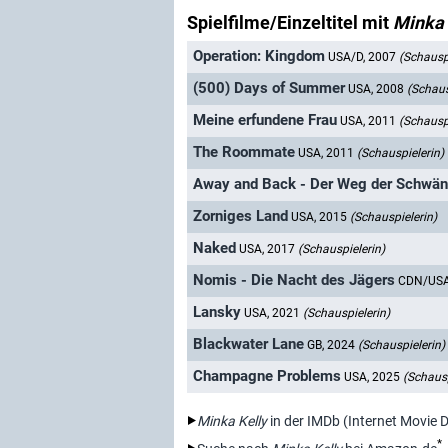
Spielfilme/Einzeltitel mit
Minka 
Operation: Kingdom
USA/D, 2007
(Schauspi
(500) Days of Summer
USA, 2008
(Schaus
Meine erfundene Frau
USA, 2011
(Schauspi
The Roommate
USA, 2011
(Schauspielerin)
Away and Back - Der Weg der Schwä
Zorniges Land
USA, 2015
(Schauspielerin)
Naked
USA, 2017
(Schauspielerin)
Nomis - Die Nacht des Jägers
CDN/USA
Lansky
USA, 2021
(Schauspielerin)
Blackwater Lane
GB, 2024
(Schauspielerin)
Champagne Problems
USA, 2025
(Schausp
Minka Kelly
in der IMDb (Internet Movie 
*