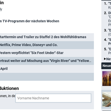
in
"
K
ly
D
"
E
m TV-Programm der nächsten Wochen
P
"
(
arttermin und Trailer zu Staffel 2 des Wohlfühldramas
"
P
etflix, Prime Video, Disney+ und Co.
"
stern verpflichtet "Six Feet Under"-Star
P
Ne
"Ransom Canyon": Netflix vertraut weiter auf Mischung aus "Virgin River" und "Yellowstone"
Neue
April
duktionen
onen, in denen
Minka Kelly
und eine weitere Person