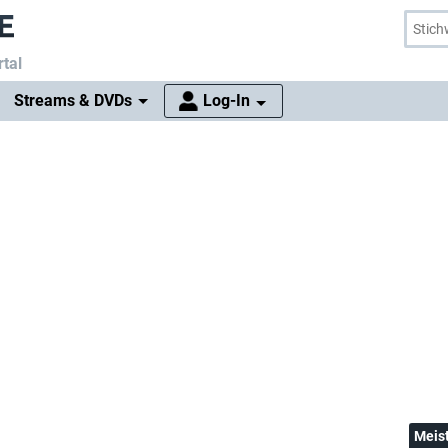
tal
Streams & DVDs
Log-In
Meis