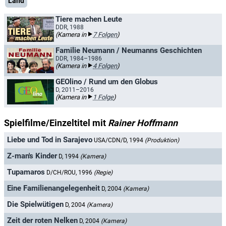
Land
Tiere machen Leute
DDR, 1988
(Kamera in
7 Folgen
)
Familie Neumann / Neumanns Geschichten
DDR, 1984–1986
(Kamera in
4 Folgen
)
GEOlino / Rund um den Globus
D, 2011–2016
(Kamera in
1 Folge
)
Spielfilme/Einzeltitel mit
Rainer Hoffmann
Liebe und Tod in Sarajevo
USA/CDN/D, 1994
(Produktion)
Z-man's Kinder
D, 1994
(Kamera)
Tupamaros
D/CH/ROU, 1996
(Regie)
Eine Familienangelegenheit
D, 2004
(Kamera)
Die Spielwütigen
D, 2004
(Kamera)
Zeit der roten Nelken
D, 2004
(Kamera)