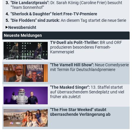
"Die Landarztpraxis":
Dr. Sarah König (Caroline Frier) besucht
"Team Sonnenhof"
"Sherlock & Daughter" feiert Free-TV-Premiere
"Die Flodders" sind zurück:
An diesem Tag startet die neue Serie
Newsübersicht
Neueste Meldungen
TV-Duell als Polit-Thriller:
BR und ORF
produzieren besonderes Fernseh-
Kammerspiel
"The Varnell Hill Show":
Neue Comedyserie
mit Termin für Deutschlandpremiere
"The Masked Singer":
13. Staffel startet
auf überraschendem Sendeplatz und viel
früher als zuletzt
"The Five Star Weeked" staubt
überraschende Verlängerung ab