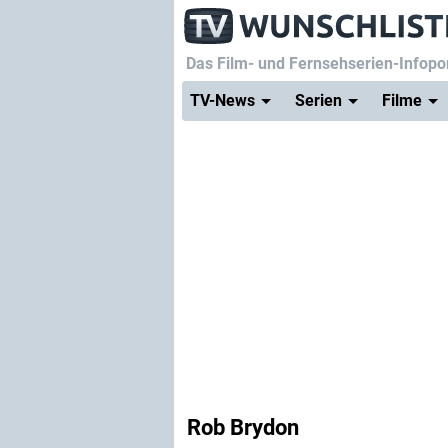
Das Film- und Fernsehserien-Infopor
TV-News
Serien
Filme
Rob Brydon