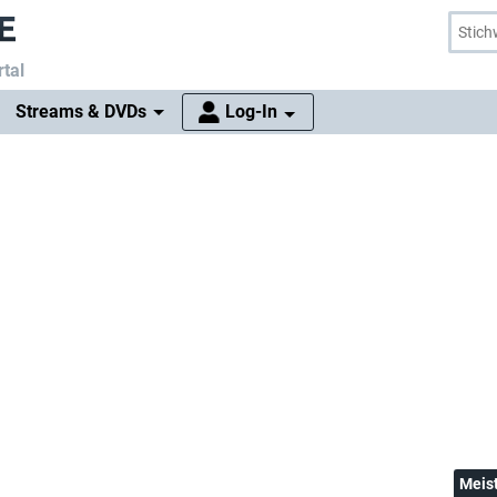
tal
Streams & DVDs
Log-In
Meis