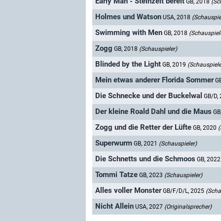
Early Man - Steinzeit bereit
GB, 2018
(Sc
Holmes und Watson
USA, 2018
(Schauspie
Swimming with Men
GB, 2018
(Schauspiel
Zogg
GB, 2018
(Schauspieler)
Blinded by the Light
GB, 2019
(Schauspiele
Mein etwas anderer Florida Sommer
G
Die Schnecke und der Buckelwal
GB/D,
Der kleine Roald Dahl und die Maus
GB
Zogg und die Retter der Lüfte
GB, 2020
(
Superwurm
GB, 2021
(Schauspieler)
Die Schnetts und die Schmoos
GB, 202
Tommi Tatze
GB, 2023
(Schauspieler)
Alles voller Monster
GB/F/D/L, 2025
(Scha
Nicht Allein
USA, 2027
(Originalsprecher)