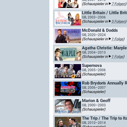
(Schauspieler in
7 Folgen
)
Little Britain / Little B
GB, 2003–2006
(Schauspieler in
5 Folgen
)
McDonald & Dodds
GB, 2020–2024
(Schauspieler in
1 Folge
)
Agatha Christie: Marple
GB, 2004–2013
(Schauspieler in
1 Folge
)
Supernova
GB, 2005–2006
(Schauspieler)
Rob Brydon's Annually R
GB, 2006–2007
(Schauspieler)
Marion & Geoff
GB, 2000–2003
(Schauspieler)
The Trip / The Trip to It
GB, 2010–2014
(Schauspieler)