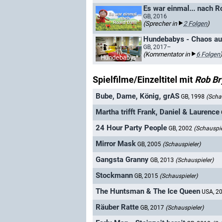
Es war einmal... nach R
GB, 2016
(Sprecher in
2 Folgen
)
Hundebabys - Chaos auf
GB, 2017–
(Kommentator in
6 Folgen
Spielfilme/Einzeltitel mit
Rob B
Bube, Dame, König, grAS
GB, 1998
(Scha
Martha trifft Frank, Daniel & Laurence
24 Hour Party People
GB, 2002
(Schauspie
Mirror Mask
GB, 2005
(Schauspieler)
Gangsta Granny
GB, 2013
(Schauspieler)
Stockmann
GB, 2015
(Schauspieler)
The Huntsman & The Ice Queen
USA, 2
Räuber Ratte
GB, 2017
(Schauspieler)