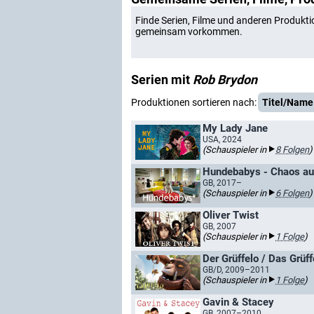
Finde Serien, Filme und anderen Produkti
gemeinsam vorkommen.
Serien mit
Rob Brydon
Produktionen sortieren nach:
Titel/Name
My Lady Jane
USA, 2024
(Schauspieler in
8 Folgen
)
Hundebabys - Chaos auf
GB, 2017–
(Schauspieler in
6 Folgen
)
Oliver Twist
GB, 2007
(Schauspieler in
1 Folge
)
Der Grüffelo / Das Grüff
GB/D, 2009–2011
(Schauspieler in
1 Folge
)
Gavin & Stacey
GB, 2007–2010