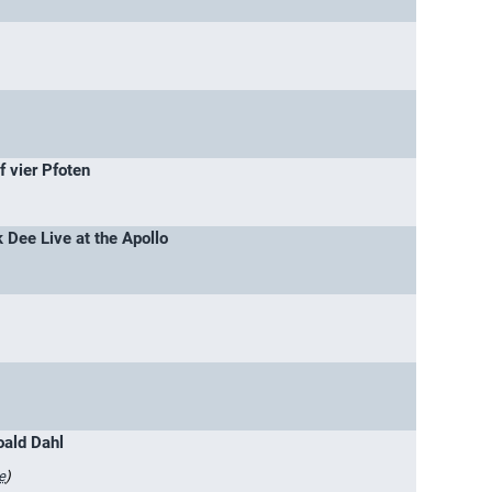
 vier Pfoten
k Dee Live at the Apollo
oald Dahl
e
)