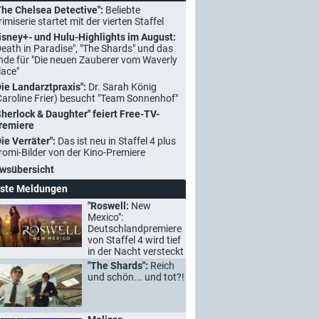
The Chelsea Detective":
Beliebte
rimiserie startet mit der vierten Staffel
isney+- und Hulu-Highlights im August:
Death in Paradise", "The Shards" und das
nde für "Die neuen Zauberer vom Waverly
lace"
Die Landarztpraxis":
Dr. Sarah König
Caroline Frier) besucht "Team Sonnenhof"
Sherlock & Daughter" feiert Free-TV-
remiere
Die Verräter":
Das ist neu in Staffel 4 plus
romi-Bilder von der Kino-Premiere
wsübersicht
ste Meldungen
"Roswell:
New
Mexico":
Deutschlandpremiere
von Staffel 4 wird tief
in der Nacht versteckt
"The Shards":
Reich
und schön... und tot?!