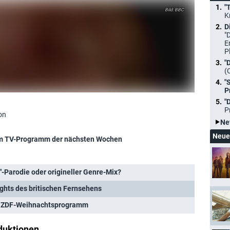
"
BBC
K
D
"
E
P
"
(
"
P
"
P
on
Ne
Neue
m TV-Programm der nächsten Wochen
"-Parodie oder origineller Genre-Mix?
ghts des britischen Fernsehens
 im ZDF-Weihnachtsprogramm
duktionen