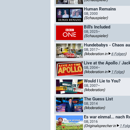
Human Remains
GB, 2000
(Schauspieler)
Bill's Included
GB, 2025–
(Schauspieler)
Hundebabys - Chaos auf
GB, 2017–
(Moderation in
6 Folgen
)
Live at the Apollo / Jac
GB, 2004–
(Moderation in
1 Folge
)
Would I Lie to You?
GB, 2007–
(Moderation)
The Guess List
GB, 2014
(Moderation)
Es war einmal... nach R
GB, 2016
(Originalsprecher in
1 Folg