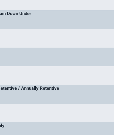
ritain Down Under
etentive / Annually Retentive
aly