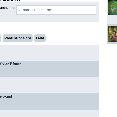
onen, in denen
Rob Brydon
und eine weitere Person
Produktionsjahr
Land
 vier Pfoten
elokind