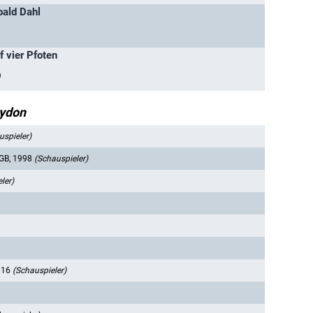
oald Dahl
 vier Pfoten
)
rydon
uspieler)
GB, 1998
(Schauspieler)
ler)
016
(Schauspieler)