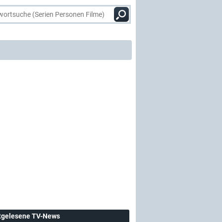
tgelesene TV-News