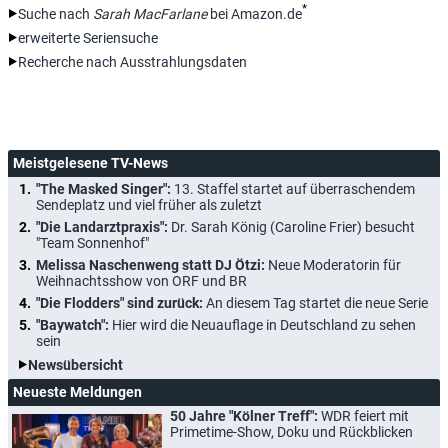
*
Suche nach
Sarah MacFarlane
bei Amazon.de
erweiterte Seriensuche
Recherche nach Ausstrahlungsdaten
Meistgelesene TV-News
"The Masked Singer":
13. Staffel startet auf überraschendem
Sendeplatz und viel früher als zuletzt
"Die Landarztpraxis":
Dr. Sarah König (Caroline Frier) besucht
"Team Sonnenhof"
Melissa Naschenweng statt DJ Ötzi:
Neue Moderatorin für
Weihnachtsshow von ORF und BR
"Die Flodders" sind zurück:
An diesem Tag startet die neue Serie
"Baywatch":
Hier wird die Neuauflage in Deutschland zu sehen
sein
Newsübersicht
Neueste Meldungen
50 Jahre "Kölner Treff":
WDR feiert mit
Primetime-Show, Doku und Rückblicken