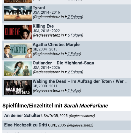
Tyrant
USA, 2014–2016
(Regieassistenz in
7 Folgen
)
Killing Eve
USA, 2018–2022
(Regieassistenz in
6 Folgen
)
Agatha Christie: Marple
GB, 2004–2013
(Regieassistenz in
1 Folge
)
Outlander – Die Highland-Saga
USA, 2014–2026
(Regieassistenz in
2 Folgen
)
Waking the Dead – Im Auftrag der Toten / Wer die Toten weckt
GB, 2000–2011
(Regieassistenz in
1 Folge
)
Spielfilme/Einzeltitel mit
Sarah MacFarlane
An deiner Schulter
USA/D/GB, 2005
(Regieassistenz)
Eine Hochzeit zu Dritt
GB/D, 2005
(Regieassistenz)