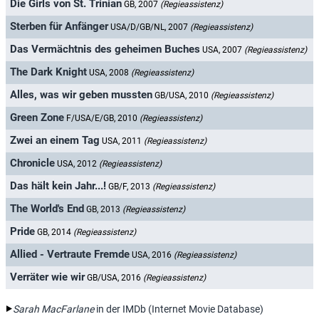
Die Girls von St. Trinian
GB, 2007
(Regieassistenz)
Sterben für Anfänger
USA/D/GB/NL, 2007
(Regieassistenz)
Das Vermächtnis des geheimen Buches
USA, 2007
(Regieassistenz)
The Dark Knight
USA, 2008
(Regieassistenz)
Alles, was wir geben mussten
GB/USA, 2010
(Regieassistenz)
Green Zone
F/USA/E/GB, 2010
(Regieassistenz)
Zwei an einem Tag
USA, 2011
(Regieassistenz)
Chronicle
USA, 2012
(Regieassistenz)
Das hält kein Jahr...!
GB/F, 2013
(Regieassistenz)
The World's End
GB, 2013
(Regieassistenz)
Pride
GB, 2014
(Regieassistenz)
Allied - Vertraute Fremde
USA, 2016
(Regieassistenz)
Verräter wie wir
GB/USA, 2016
(Regieassistenz)
Sarah MacFarlane
in der IMDb (Internet Movie Database)