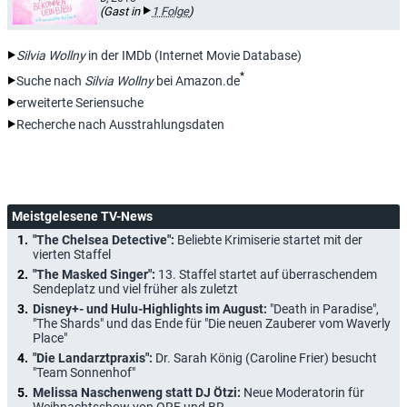
(Gast in
1 Folge
)
Silvia Wollny
in der IMDb (Internet Movie Database)
*
Suche nach
Silvia Wollny
bei Amazon.de
erweiterte Seriensuche
Recherche nach Ausstrahlungsdaten
Meistgelesene TV-News
"The Chelsea Detective":
Beliebte Krimiserie startet mit der
vierten Staffel
"The Masked Singer":
13. Staffel startet auf überraschendem
Sendeplatz und viel früher als zuletzt
Disney+- und Hulu-Highlights im August:
"Death in Paradise",
"The Shards" und das Ende für "Die neuen Zauberer vom Waverly
Place"
"Die Landarztpraxis":
Dr. Sarah König (Caroline Frier) besucht
"Team Sonnenhof"
Melissa Naschenweng statt DJ Ötzi:
Neue Moderatorin für
Weihnachtsshow von ORF und BR