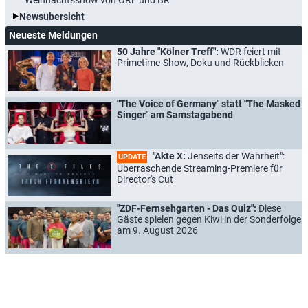
Newsübersicht
Neueste Meldungen
50 Jahre "Kölner Treff":
WDR feiert mit
Primetime-Show, Doku und Rückblicken
"The Voice of Germany" statt "The Masked
Singer" am Samstagabend
"Akte X:
Jenseits der Wahrheit":
UPDATE
Überraschende Streaming-Premiere für
Director's Cut
"ZDF-Fernsehgarten - Das Quiz":
Diese
Gäste spielen gegen Kiwi in der Sonderfolge
am 9. August 2026