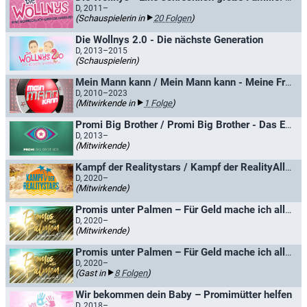
D, 2011–
(Schauspielerin in
20 Folgen
)
Die Wollnys 2.0 - Die nächste Generation
D, 2013–2015
(Schauspielerin)
Mein Mann kann / Mein Mann kann - Meine Frau auch
D, 2010–2023
(Mitwirkende in
1 Folge
)
Promi Big Brother / Promi Big Brother - Das Experiment
D, 2013–
(Mitwirkende)
Kampf der Realitystars / Kampf der RealityAllstars
D, 2020–
(Mitwirkende)
Promis unter Palmen – Für Geld mache ich alles!
D, 2020–
(Mitwirkende)
Promis unter Palmen – Für Geld mache ich alles!
D, 2020–
(Gast in
8 Folgen
)
Wir bekommen dein Baby – Promimütter helfen
D, 2018–