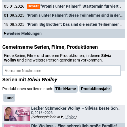
"Promis unter Palmen": Starttermin für vierte Staffel der kontroversen Realityshow bekannt
05.01.2026
UPDATE
01.09.2025
"Promis unter Palmen": Diese Teilnehmer sind in der vierten Staffel dabei
18.08.2025
"Promi Big Brother": Das sind die ersten Teilnehmer der 13. Staffel
weitere Meldungen
Gemeinsame Serien, Filme, Produktionen
Finde Serien, Filme und anderen Produktionen, in denen
Silvia
Wollny
und eine weitere Person gemeinsam vorkommen.
Serien mit
Silvia Wollny
Produktionen sortieren nach:
Titel/Name
Produktionsjahr
Land
Lecker Schmecker Wollny – Silvias beste Schnäppchenrezepte
D, 2016–2023
(Schauspielerin in
1 Folge
)
Die Wollnys - Eine schrecklich große Familie! / Die Wollnys - Silvia allein zu Haus